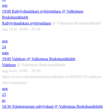
ons
19:00
Rallylydnadskurs nybörjarklass
@ Vallentuna
Brukshundklubb
Rallylydnadskurs nybörjarklass
@ Vallentuna Brukshundklubb
aug 19 kl. 19:00 – 20:30
aug
24
mån
19:00
Valpkurs
@ Vallentuna Brukshundklubb
Valpkurs
@ Vallentuna Brukshundklubb
aug 24 kl. 19:00 – 20:30
https://www.vallentunabrukshundklubb.se/2026/05/31/valpkurs-
efter-sommaren/
aug
25
tis
18:30
Träningsgrupp rallylydnad
@ Vallentuna Brukshundklubb