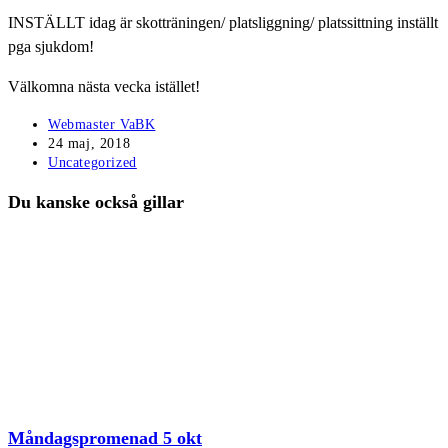
INSTÄLLT idag är skotträningen/ platsliggning/ platssittning inställt
pga sjukdom!
Välkomna nästa vecka istället!
Inläggsförfattare:
Webmaster VaBK
Inlägget
24 maj, 2018
publicerat:
Inläggskategori:
Uncategorized
Du kanske också gillar
Måndagspromenad 5 okt