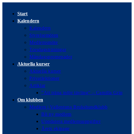
Hoppa
till
Start
innehållet
Kalendern
Kalendern
Styrelsemöten
Medlemsmöte
Torsdagsträningar
Måndagspromenader
Aktuella kurser
Aktuella kurser
Privatlektioner
Artiklar
”Att träna inför tävling” – Camilla Grip
Om klubben
Medlem i Vallentuna Brukshundklubb
Bli ny medlem
Uppdatera medlemsuppgifter
Årets ekipage