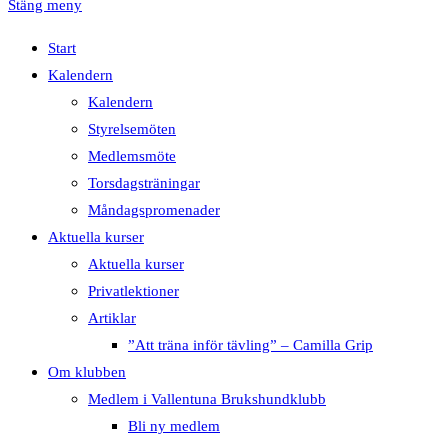
Stäng meny
Start
Kalendern
Kalendern
Styrelsemöten
Medlemsmöte
Torsdagsträningar
Måndagspromenader
Aktuella kurser
Aktuella kurser
Privatlektioner
Artiklar
”Att träna inför tävling” – Camilla Grip
Om klubben
Medlem i Vallentuna Brukshundklubb
Bli ny medlem