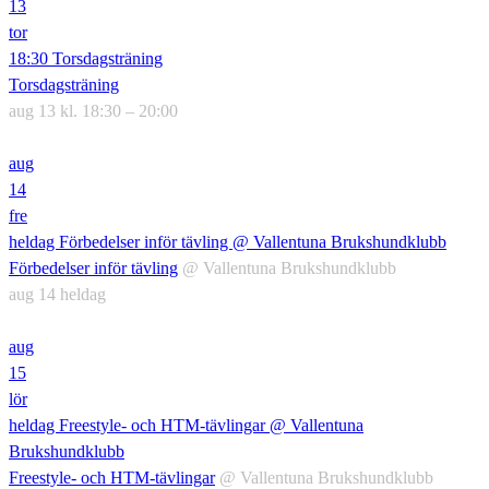
13
tor
18:30
Torsdagsträning
Torsdagsträning
aug 13 kl. 18:30 – 20:00
aug
14
fre
heldag
Förbedelser inför tävling
@ Vallentuna Brukshundklubb
Förbedelser inför tävling
@ Vallentuna Brukshundklubb
aug 14
heldag
aug
15
lör
heldag
Freestyle- och HTM-tävlingar
@ Vallentuna
Brukshundklubb
Freestyle- och HTM-tävlingar
@ Vallentuna Brukshundklubb