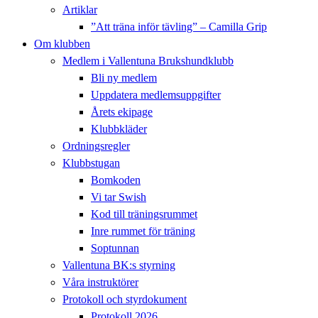
Artiklar
”Att träna inför tävling” – Camilla Grip
Om klubben
Medlem i Vallentuna Brukshundklubb
Bli ny medlem
Uppdatera medlemsuppgifter
Årets ekipage
Klubbkläder
Ordningsregler
Klubbstugan
Bomkoden
Vi tar Swish
Kod till träningsrummet
Inre rummet för träning
Soptunnan
Vallentuna BK:s styrning
Våra instruktörer
Protokoll och styrdokument
Protokoll 2026