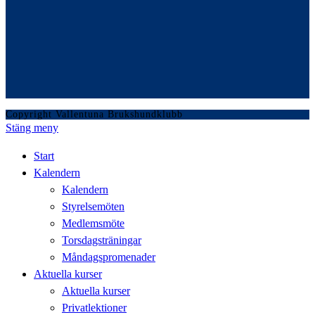
Copyright Vallentuna Brukshundklubb
Stäng meny
Start
Kalendern
Kalendern
Styrelsemöten
Medlemsmöte
Torsdagsträningar
Måndagspromenader
Aktuella kurser
Aktuella kurser
Privatlektioner