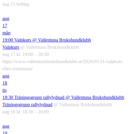
aug 15
heldag
aug
17
mån
19:00
Valpkurs
@ Vallentuna Brukshundklubb
Valpkurs
@ Vallentuna Brukshundklubb
aug 17 kl. 19:00 – 20:30
https://www.vallentunabrukshundklubb.se/2026/05/31/valpkurs-
efter-sommaren/
aug
18
tis
18:30
Träningsgrupp rallylydnad
@ Vallentuna Brukshundklubb
Träningsgrupp rallylydnad
@ Vallentuna Brukshundklubb
aug 18 kl. 18:30 – 20:00
aug
19