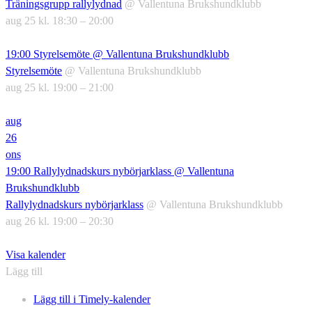
Träningsgrupp rallylydnad
@ Vallentuna Brukshundklubb
aug 25 kl. 18:30 – 20:00
19:00
Styrelsemöte
@ Vallentuna Brukshundklubb
Styrelsemöte
@ Vallentuna Brukshundklubb
aug 25 kl. 19:00 – 21:00
aug
26
ons
19:00
Rallylydnadskurs nybörjarklass
@ Vallentuna
Brukshundklubb
Rallylydnadskurs nybörjarklass
@ Vallentuna Brukshundklubb
aug 26 kl. 19:00 – 20:30
Visa kalender
Lägg till
Lägg till i Timely-kalender