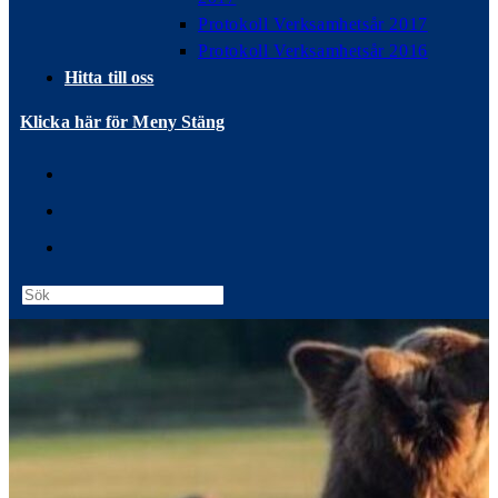
Protokoll Verksamhetsår 2017
Protokoll Verksamhetsår 2016
Hitta till oss
Klicka här för Meny
Stäng
Press
Escape
to
close
the
search
panel.