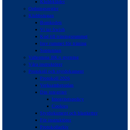
Klubbkläder
Ordningsregler
Klubbstugan
Bomkoden
Vi tar Swish
Kod till träningsrummet
Inre rummet för träning
Soptunnan
Vallentuna BK:s styrning
Våra instruktörer
Protokoll och styrdokument
Protokoll 2026
Verksamhetsplan
Din integritet
Integritetspolicy
Cookies
Styrdokument och blanketter
För instruktörer
Protokollarkiv