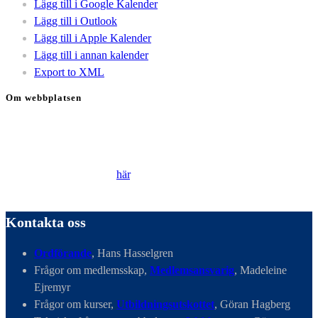
Lägg till i Google Kalender
Lägg till i Outlook
Lägg till i Apple Kalender
Lägg till i annan kalender
Export to XML
Om webbplatsen
Genom att besöka vår webbplats accepterar du att vi använder
cookies för att ständigt kunna förbättra din webbupplevelse.
Läs vår Integritetspolicy
här
.
Kontakta oss
Ordförande
, Hans Hasselgren
Frågor om medlemsskap,
Medlemsansvarig
, Madeleine
Ejremyr
Frågor om kurser,
Utbildningsutskottet
, Göran Hagberg