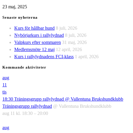
23 maj, 2025
Senaste nyheterna
Kurs för hållbar hund
8 juli, 2026
Nybörjarkurs i rallylydnad
8 juli, 2026
Valpkurs efter sommaren
31 maj, 2026
Medlemsmöte 12 maj
12 april, 2026
Kurs i rallylydnadens FCI-klass
1 april, 2026
Kommande aktiviteter
aug
11
tis
18:30
Träningsgrupp rallylydnad
@ Vallentuna Brukshundklubb
Träningsgrupp rallylydnad
@ Vallentuna Brukshundklubb
aug 11 kl. 18:30 – 20:00
aug