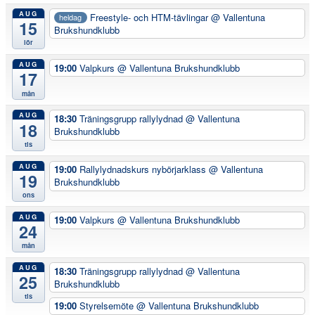
AUG
Freestyle- och HTM-tävlingar
@ Vallentuna
heldag
15
Brukshundklubb
lör
AUG
19:00
Valpkurs
@ Vallentuna Brukshundklubb
17
mån
AUG
18:30
Träningsgrupp rallylydnad
@ Vallentuna
18
Brukshundklubb
tis
AUG
19:00
Rallylydnadskurs nybörjarklass
@ Vallentuna
19
Brukshundklubb
ons
AUG
19:00
Valpkurs
@ Vallentuna Brukshundklubb
24
mån
AUG
18:30
Träningsgrupp rallylydnad
@ Vallentuna
25
Brukshundklubb
tis
19:00
Styrelsemöte
@ Vallentuna Brukshundklubb