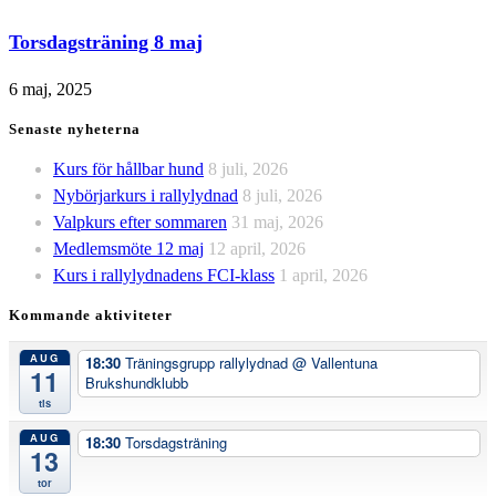
Torsdagsträning 8 maj
6 maj, 2025
Senaste nyheterna
Kurs för hållbar hund
8 juli, 2026
Nybörjarkurs i rallylydnad
8 juli, 2026
Valpkurs efter sommaren
31 maj, 2026
Medlemsmöte 12 maj
12 april, 2026
Kurs i rallylydnadens FCI-klass
1 april, 2026
Kommande aktiviteter
AUG
18:30
Träningsgrupp rallylydnad
@ Vallentuna
11
Brukshundklubb
tis
AUG
18:30
Torsdagsträning
13
tor