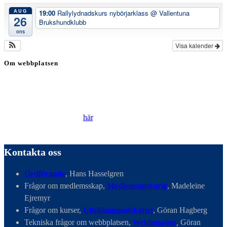
AUG
19:00
Rallylydnadskurs nybörjarklass
@ Vallentuna
26
Brukshundklubb
ons
Visa kalender
Om webbplatsen
Genom att besöka vår webbplats accepterar du att vi använder
cookies för att ständigt kunna förbättra din webbupplevelse.
Läs vår Integritetspolicy
här
.
Kontakta oss
Ordförande
, Hans Hasselgren
Frågor om medlemsskap,
Medlemsansvarig
, Madeleine
Ejremyr
Frågor om kurser,
Utbildningsutskottet
, Göran Hagberg
Tekniska frågor om webbplatsen,
Webbmaster
,
Göran