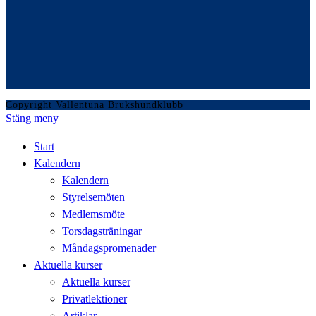
Copyright Vallentuna Brukshundklubb
Stäng meny
Start
Kalendern
Kalendern
Styrelsemöten
Medlemsmöte
Torsdagsträningar
Måndagspromenader
Aktuella kurser
Aktuella kurser
Privatlektioner
Artiklar