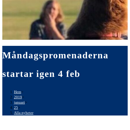
Måndagspromenaderna
startar igen 4 feb
Hem
>
2019
>
januari
>
25
>
Alla nyheter