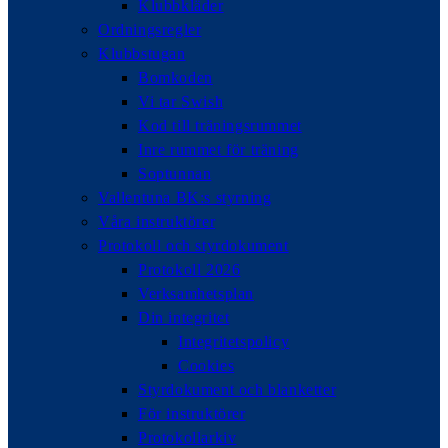
Klubbkläder
Ordningsregler
Klubbstugan
Bomkoden
Vi tar Swish
Kod till träningsrummet
Inre rummet för träning
Soptunnan
Vallentuna BK:s styrning
Våra instruktörer
Protokoll och styrdokument
Protokoll 2026
Verksamhetsplan
Din integritet
Integritetspolicy
Cookies
Styrdokument och blanketter
För instruktörer
Protokollarkiv