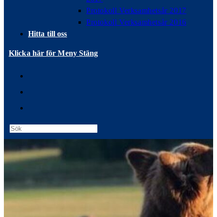
Protokoll Verksamhetsår 2017
Protokoll Verksamhetsår 2016
Hitta till oss
Klicka här för Meny
Stäng
Press
Escape
to
close
the
search
panel.