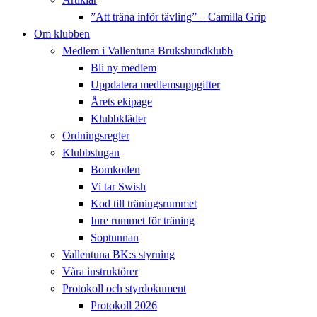
”Att träna inför tävling” – Camilla Grip
Om klubben
Medlem i Vallentuna Brukshundklubb
Bli ny medlem
Uppdatera medlemsuppgifter
Årets ekipage
Klubbkläder
Ordningsregler
Klubbstugan
Bomkoden
Vi tar Swish
Kod till träningsrummet
Inre rummet för träning
Soptunnan
Vallentuna BK:s styrning
Våra instruktörer
Protokoll och styrdokument
Protokoll 2026