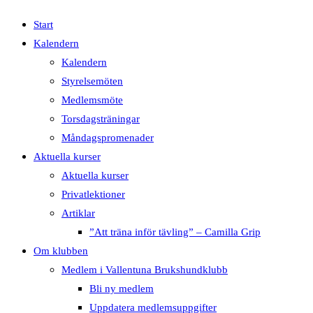
Start
Kalendern
Kalendern
Styrelsemöten
Medlemsmöte
Torsdagsträningar
Måndagspromenader
Aktuella kurser
Aktuella kurser
Privatlektioner
Artiklar
”Att träna inför tävling” – Camilla Grip
Om klubben
Medlem i Vallentuna Brukshundklubb
Bli ny medlem
Uppdatera medlemsuppgifter