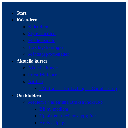
Hoppa
till
Start
innehållet
Kalendern
Kalendern
Styrelsemöten
Medlemsmöte
Torsdagsträningar
Måndagspromenader
Aktuella kurser
Aktuella kurser
Privatlektioner
Artiklar
”Att träna inför tävling” – Camilla Grip
Om klubben
Medlem i Vallentuna Brukshundklubb
Bli ny medlem
Uppdatera medlemsuppgifter
Årets ekipage