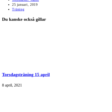
Inlägget
25 januari, 2019
publicerat:
Inläggskategori:
Träning
Du kanske också gillar
Torsdagsträning 15 april
8 april, 2021