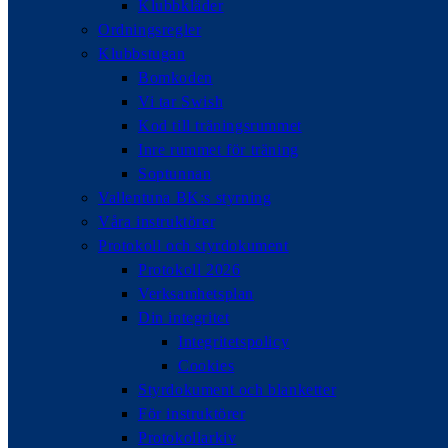
Klubbkläder
Ordningsregler
Klubbstugan
Bomkoden
Vi tar Swish
Kod till träningsrummet
Inre rummet för träning
Soptunnan
Vallentuna BK:s styrning
Våra instruktörer
Protokoll och styrdokument
Protokoll 2026
Verksamhetsplan
Din integritet
Integritetspolicy
Cookies
Styrdokument och blanketter
För instruktörer
Protokollarkiv