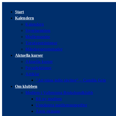
Hoppa
till
Start
innehållet
Kalendern
Kalendern
Styrelsemöten
Medlemsmöte
Torsdagsträningar
Måndagspromenader
Aktuella kurser
Aktuella kurser
Privatlektioner
Artiklar
”Att träna inför tävling” – Camilla Grip
Om klubben
Medlem i Vallentuna Brukshundklubb
Bli ny medlem
Uppdatera medlemsuppgifter
Årets ekipage