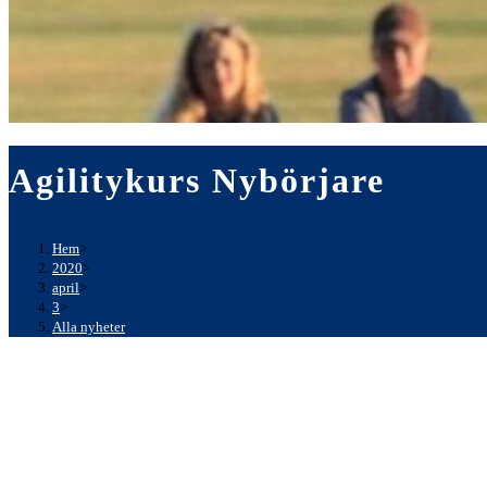
Agilitykurs Nybörjare
Hem
>
2020
>
april
>
3
>
Alla nyheter