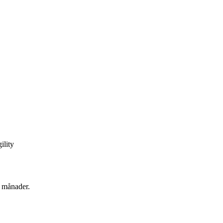
ility
2 månader.