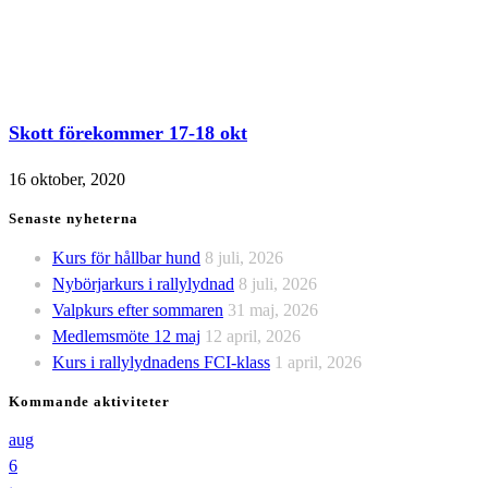
Skott förekommer 17-18 okt
16 oktober, 2020
Senaste nyheterna
Kurs för hållbar hund
8 juli, 2026
Nybörjarkurs i rallylydnad
8 juli, 2026
Valpkurs efter sommaren
31 maj, 2026
Medlemsmöte 12 maj
12 april, 2026
Kurs i rallylydnadens FCI-klass
1 april, 2026
Kommande aktiviteter
aug
6