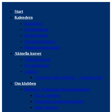
Hoppa
till
Start
innehållet
Kalendern
Kalendern
Styrelsemöten
Medlemsmöte
Torsdagsträningar
Måndagspromenader
Aktuella kurser
Aktuella kurser
Privatlektioner
Artiklar
”Att träna inför tävling” – Camilla Grip
Om klubben
Medlem i Vallentuna Brukshundklubb
Bli ny medlem
Uppdatera medlemsuppgifter
Årets ekipage