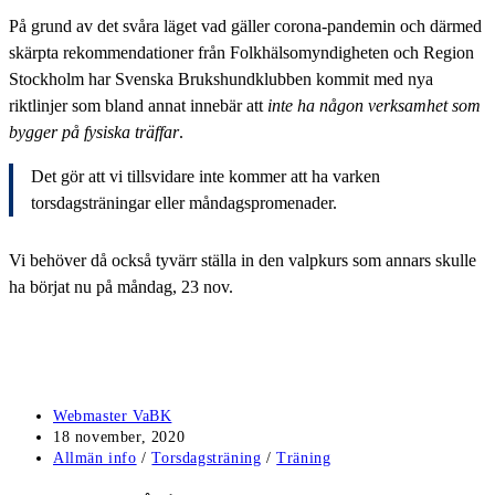
På grund av det svåra läget vad gäller corona-pandemin och därmed
skärpta rekommendationer från Folkhälsomyndigheten och Region
Stockholm har Svenska Brukshundklubben kommit med nya
riktlinjer som bland annat innebär att
inte ha någon verksamhet som
bygger på fysiska träffar
.
Det gör att vi tillsvidare inte kommer att ha varken
torsdagsträningar eller måndagspromenader.
Vi behöver då också tyvärr ställa in den valpkurs som annars skulle
ha börjat nu på måndag, 23 nov.
Inläggsförfattare:
Webmaster VaBK
Inlägget
18 november, 2020
publicerat:
Inläggskategori:
Allmän info
/
Torsdagsträning
/
Träning