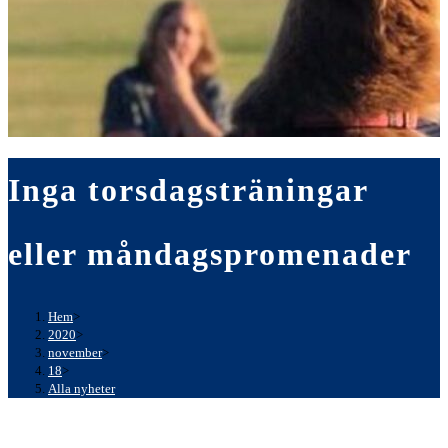
Inga torsdagsträningar
eller måndagspromenader
Hem
>
2020
>
november
>
18
>
Alla nyheter