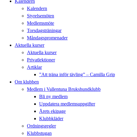
Kalendern
Kalendern
Styrelsemöten
Medlemsmöte
Torsdagsträningar
Måndagspromenader
Aktuella kurser
Aktuella kurser
Privatlektioner
Artiklar
”Att träna inför tävling” – Camilla Grip
Om klubben
Medlem i Vallentuna Brukshundklubb
Bli ny medlem
Uppdatera medlemsuppgifter
Årets ekipage
Klubbkläder
Ordningsregler
Klubbstugan