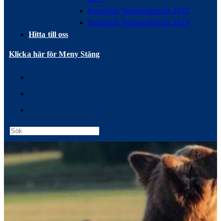
Protokoll Verksamhetsår 2017
Protokoll Verksamhetsår 2016
Hitta till oss
Klicka här för Meny
Stäng
Press
Escape
to
close
the
search
panel.