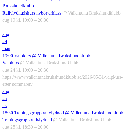
Brukshundklubb
Rallylydnadskurs nybörjarklass
@ Vallentuna Brukshundklubb
aug 19 kl. 19:00 – 20:30
aug
24
mån
19:00
Valpkurs
@ Vallentuna Brukshundklubb
Valpkurs
@ Vallentuna Brukshundklubb
aug 24 kl. 19:00 – 20:30
https://www.vallentunabrukshundklubb.se/2026/05/31/valpkurs-
efter-sommaren/
aug
25
tis
18:30
Träningsgrupp rallylydnad
@ Vallentuna Brukshundklubb
Träningsgrupp rallylydnad
@ Vallentuna Brukshundklubb
aug 25 kl. 18:30 – 20:00