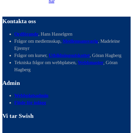
Läs vår Integritetspolicy
här
.
Kontakta oss
Ordförande
, Hans Hasselgren
Frågor om medlemsskap,
Medlemsansvarig
, Madeleine
Ejremyr
Frågor om kurser,
Utbildningsutskottet
, Göran Hagberg
Tekniska frågor om webbplatsen,
Webbmaster
,
Göran
Hagberg
Admin
Webbplatsadmin
Flöde för inlägg
Vi tar Swish