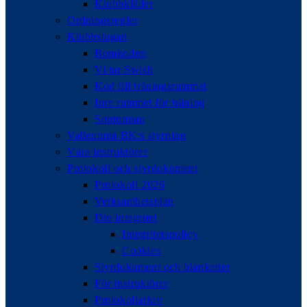
Klubbkläder
Ordningsregler
Klubbstugan
Bomkoden
Vi tar Swish
Kod till träningsrummet
Inre rummet för träning
Soptunnan
Vallentuna BK:s styrning
Våra instruktörer
Protokoll och styrdokument
Protokoll 2026
Verksamhetsplan
Din integritet
Integritetspolicy
Cookies
Styrdokument och blanketter
För instruktörer
Protokollarkiv