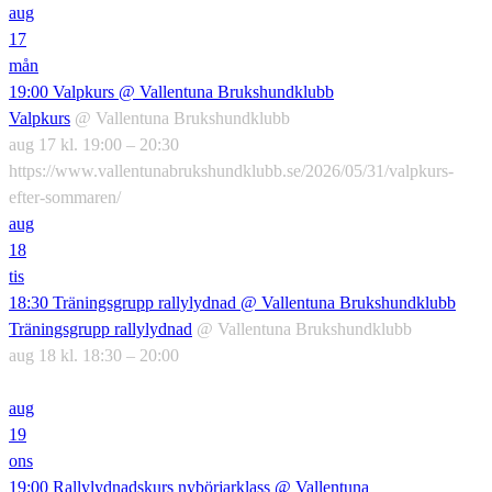
aug
17
mån
19:00
Valpkurs
@ Vallentuna Brukshundklubb
Valpkurs
@ Vallentuna Brukshundklubb
aug 17 kl. 19:00 – 20:30
https://www.vallentunabrukshundklubb.se/2026/05/31/valpkurs-
efter-sommaren/
aug
18
tis
18:30
Träningsgrupp rallylydnad
@ Vallentuna Brukshundklubb
Träningsgrupp rallylydnad
@ Vallentuna Brukshundklubb
aug 18 kl. 18:30 – 20:00
aug
19
ons
19:00
Rallylydnadskurs nybörjarklass
@ Vallentuna