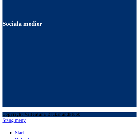
Sociala medier
Copyright Vallentuna Brukshundklubb
Stäng meny
Start