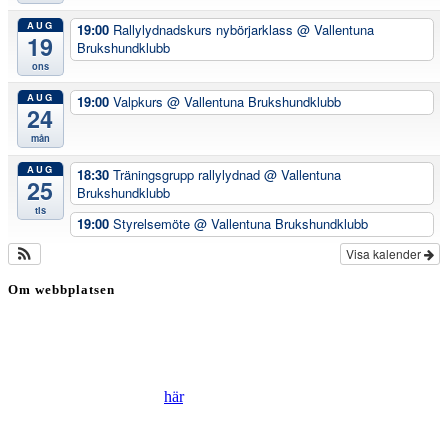
AUG
19:00
Rallylydnadskurs nybörjarklass
@ Vallentuna
19
Brukshundklubb
ons
AUG
19:00
Valpkurs
@ Vallentuna Brukshundklubb
24
mån
AUG
18:30
Träningsgrupp rallylydnad
@ Vallentuna
25
Brukshundklubb
tis
19:00
Styrelsemöte
@ Vallentuna Brukshundklubb
Visa kalender
Om webbplatsen
Genom att besöka vår webbplats accepterar du att vi använder
cookies för att ständigt kunna förbättra din webbupplevelse.
Läs vår Integritetspolicy
här
.