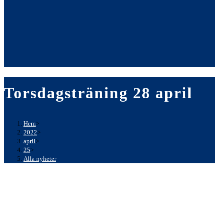
Torsdagsträning 28 april
Hem
>
2022
>
april
>
25
>
Alla nyheter