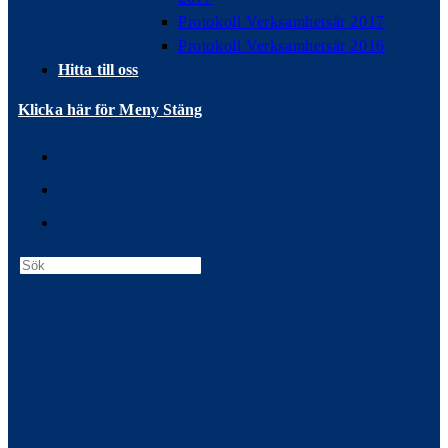
Protokoll Verksamhetsår 2017
Protokoll Verksamhetsår 2016
Hitta till oss
Klicka här för Meny
Stäng
Press
Escape
to
close
the
search
panel.