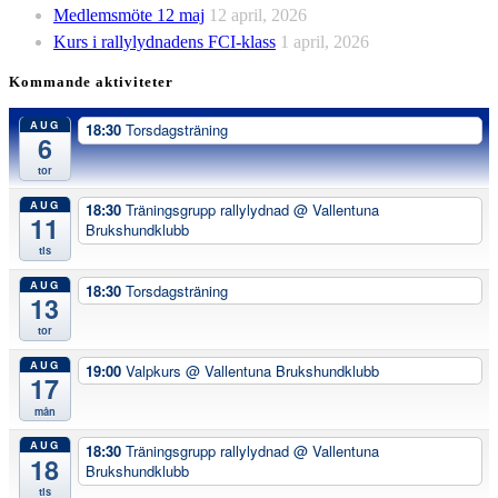
Medlemsmöte 12 maj
12 april, 2026
Kurs i rallylydnadens FCI-klass
1 april, 2026
Kommande aktiviteter
AUG
18:30
Torsdagsträning
6
tor
AUG
18:30
Träningsgrupp rallylydnad
@ Vallentuna
11
Brukshundklubb
tis
AUG
18:30
Torsdagsträning
13
tor
AUG
19:00
Valpkurs
@ Vallentuna Brukshundklubb
17
mån
AUG
18:30
Träningsgrupp rallylydnad
@ Vallentuna
18
Brukshundklubb
tis