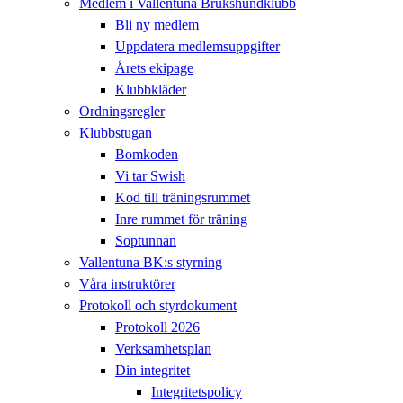
Medlem i Vallentuna Brukshundklubb
Bli ny medlem
Uppdatera medlemsuppgifter
Årets ekipage
Klubbkläder
Ordningsregler
Klubbstugan
Bomkoden
Vi tar Swish
Kod till träningsrummet
Inre rummet för träning
Soptunnan
Vallentuna BK:s styrning
Våra instruktörer
Protokoll och styrdokument
Protokoll 2026
Verksamhetsplan
Din integritet
Integritetspolicy