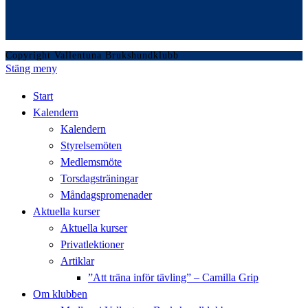
Copyright Vallentuna Brukshundklubb
Stäng meny
Start
Kalendern
Kalendern
Styrelsemöten
Medlemsmöte
Torsdagsträningar
Måndagspromenader
Aktuella kurser
Aktuella kurser
Privatlektioner
Artiklar
”Att träna inför tävling” – Camilla Grip
Om klubben