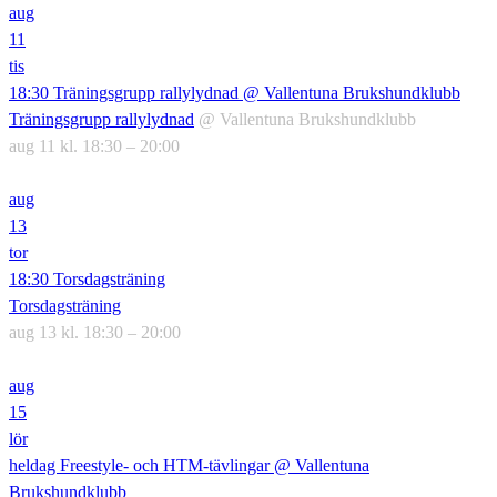
aug
11
tis
18:30
Träningsgrupp rallylydnad
@ Vallentuna Brukshundklubb
Träningsgrupp rallylydnad
@ Vallentuna Brukshundklubb
aug 11 kl. 18:30 – 20:00
aug
13
tor
18:30
Torsdagsträning
Torsdagsträning
aug 13 kl. 18:30 – 20:00
aug
15
lör
heldag
Freestyle- och HTM-tävlingar
@ Vallentuna
Brukshundklubb