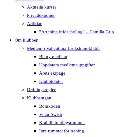
Aktuella kurser
Privatlektioner
Artiklar
”Att träna inför tävling” – Camilla Grip
Om klubben
Medlem i Vallentuna Brukshundklubb
Bli ny medlem
Uppdatera medlemsuppgifter
Årets ekipage
Klubbkläder
Ordningsregler
Klubbstugan
Bomkoden
Vi tar Swish
Kod till träningsrummet
Inre rummet för träning