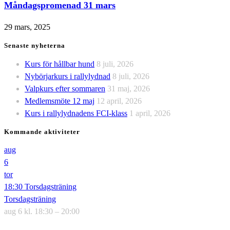
Måndagspromenad 31 mars
29 mars, 2025
Senaste nyheterna
Kurs för hållbar hund
8 juli, 2026
Nybörjarkurs i rallylydnad
8 juli, 2026
Valpkurs efter sommaren
31 maj, 2026
Medlemsmöte 12 maj
12 april, 2026
Kurs i rallylydnadens FCI-klass
1 april, 2026
Kommande aktiviteter
aug
6
tor
18:30
Torsdagsträning
Torsdagsträning
aug 6 kl. 18:30 – 20:00