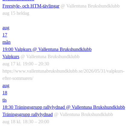
Freestyle- och HTM-tävlingar
@ Vallentuna Brukshundklubb
aug 15
heldag
aug
17
mån
19:00
Valpkurs
@ Vallentuna Brukshundklubb
Valpkurs
@ Vallentuna Brukshundklubb
aug 17 kl. 19:00 – 20:30
https://www.vallentunabrukshundklubb.se/2026/05/31/valpkurs-
efter-sommaren/
aug
18
tis
18:30
Träningsgrupp rallylydnad
@ Vallentuna Brukshundklubb
Träningsgrupp rallylydnad
@ Vallentuna Brukshundklubb
aug 18 kl. 18:30 – 20:00