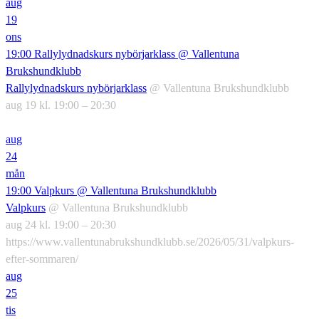
aug
19
ons
19:00
Rallylydnadskurs nybörjarklass
@ Vallentuna
Brukshundklubb
Rallylydnadskurs nybörjarklass
@ Vallentuna Brukshundklubb
aug 19 kl. 19:00 – 20:30
aug
24
mån
19:00
Valpkurs
@ Vallentuna Brukshundklubb
Valpkurs
@ Vallentuna Brukshundklubb
aug 24 kl. 19:00 – 20:30
https://www.vallentunabrukshundklubb.se/2026/05/31/valpkurs-
efter-sommaren/
aug
25
tis