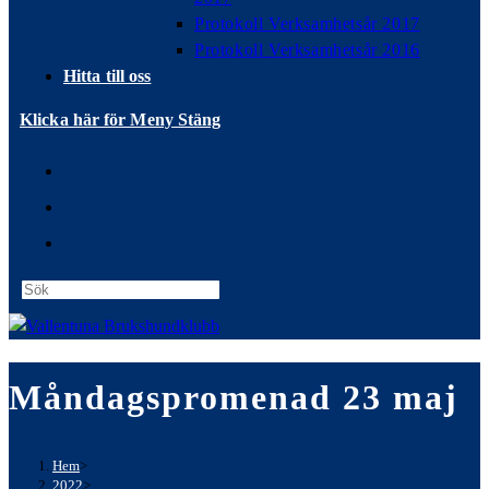
Protokoll Verksamhetsår 2017
Protokoll Verksamhetsår 2016
Hitta till oss
Klicka här för Meny
Stäng
Press
Escape
to
close
Måndagspromenad 23 maj
the
search
panel.
Hem
>
2022
>