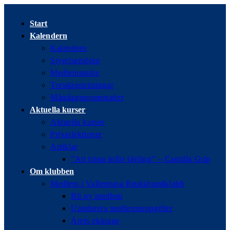
Hoppa
till
Start
innehållet
Kalendern
Kalendern
Styrelsemöten
Medlemsmöte
Torsdagsträningar
Måndagspromenader
Aktuella kurser
Aktuella kurser
Privatlektioner
Artiklar
”Att träna inför tävling” – Camilla Grip
Om klubben
Medlem i Vallentuna Brukshundklubb
Bli ny medlem
Uppdatera medlemsuppgifter
Årets ekipage