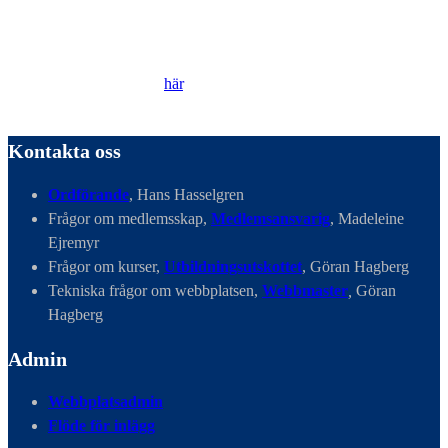
Genom att besöka vår webbplats accepterar du att vi använder
cookies för att ständigt kunna förbättra din webbupplevelse.
Läs vår Integritetspolicy
här
.
Kontakta oss
Ordförande
, Hans Hasselgren
Frågor om medlemsskap,
Medlemsansvarig
, Madeleine
Ejremyr
Frågor om kurser,
Utbildningsutskottet
, Göran Hagberg
Tekniska frågor om webbplatsen,
Webbmaster
,
Göran
Hagberg
Admin
Webbplatsadmin
Flöde för inlägg