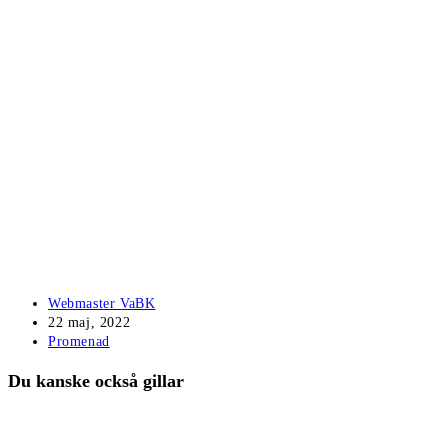
Inläggsförfattare:
Webmaster VaBK
Inlägget
22 maj, 2022
publicerat:
Inläggskategori:
Promenad
Du kanske också gillar