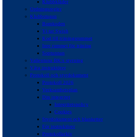
Klubbkläder
Ordningsregler
Klubbstugan
Bomkoden
Vi tar Swish
Kod till träningsrummet
Inre rummet för träning
Soptunnan
Vallentuna BK:s styrning
Våra instruktörer
Protokoll och styrdokument
Protokoll 2026
Verksamhetsplan
Din integritet
Integritetspolicy
Cookies
Styrdokument och blanketter
För instruktörer
Protokollarkiv