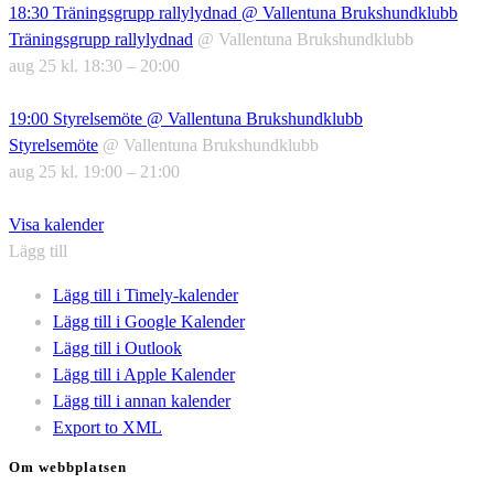
18:30
Träningsgrupp rallylydnad
@ Vallentuna Brukshundklubb
Träningsgrupp rallylydnad
@ Vallentuna Brukshundklubb
aug 25 kl. 18:30 – 20:00
19:00
Styrelsemöte
@ Vallentuna Brukshundklubb
Styrelsemöte
@ Vallentuna Brukshundklubb
aug 25 kl. 19:00 – 21:00
Visa kalender
Lägg till
Lägg till i Timely-kalender
Lägg till i Google Kalender
Lägg till i Outlook
Lägg till i Apple Kalender
Lägg till i annan kalender
Export to XML
Om webbplatsen