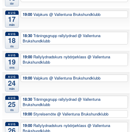
lör
AUG
19:00
Valpkurs
@ Vallentuna Brukshundklubb
17
mån
AUG
18:30
Träningsgrupp rallylydnad
@ Vallentuna
18
Brukshundklubb
tis
AUG
19:00
Rallylydnadskurs nybörjarklass
@ Vallentuna
19
Brukshundklubb
ons
AUG
19:00
Valpkurs
@ Vallentuna Brukshundklubb
24
mån
AUG
18:30
Träningsgrupp rallylydnad
@ Vallentuna
25
Brukshundklubb
tis
19:00
Styrelsemöte
@ Vallentuna Brukshundklubb
AUG
19:00
Rallylydnadskurs nybörjarklass
@ Vallentuna
26
Brukshundklubb