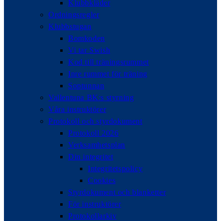
Klubbkläder
Ordningsregler
Klubbstugan
Bomkoden
Vi tar Swish
Kod till träningsrummet
Inre rummet för träning
Soptunnan
Vallentuna BK:s styrning
Våra instruktörer
Protokoll och styrdokument
Protokoll 2026
Verksamhetsplan
Din integritet
Integritetspolicy
Cookies
Styrdokument och blanketter
För instruktörer
Protokollarkiv