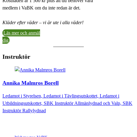
Kostnaden är 1 500 kr plus att du behöver vara
medlem i VaBK om du inte redan är det.
Kläder efter väder – vi är ute i alla väder!
Läs mer och anmäl
dig
Instruktör
Annika Malmros Borell
Ledamot i Styrelsen, Ledamot i Tävlingsutskottet, Ledamot i
Utbildningsutskottet, SBK Instruktör Allmänlydnad och Valp, SBK
Instruktör Rallylydnad