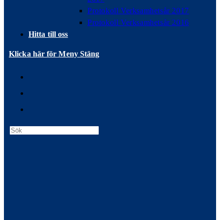
Protokoll Verksamhetsår 2017
Protokoll Verksamhetsår 2016
Hitta till oss
Klicka här för Meny
Stäng
Press
Escape
to
close
the
search
panel.