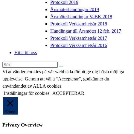
Protokoll 2019
Årsmöteshandlingar 2019
Årsmöteshandlingar VaBK 2018
Protokoll Verksamhetsår 2018
Handlingar till Årsmötet 12 feb, 2017
Protokoll Verksamhetsår 2017
Protokoll Verksamhetsår 2016
Hitta till oss
Sök
på
Vi använder cookies på vår webbsida för att ge dig bästa möjliga
denna
upplevelse. Genom att välja “Accepterar”, godkänner du
webbplats
användandet av ALLA cookies.
Inställningar för cookies
ACCEPTERAR
Stäng
Privacy Overview