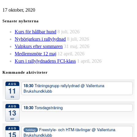
17 oktober, 2020
Senaste nyheterna
Kurs för hållbar hund
8 juli, 2026
Nybörjarkurs i rallylydnad
8 juli, 2026
Valpkurs efter sommaren
31 maj, 2026
Medlemsmöte 12 maj
12 april, 2026
Kurs i rallylydnadens FCI-klass
1 april, 2026
Kommande aktiviteter
AUG
18:30
Träningsgrupp rallylydnad
@ Vallentuna
11
Brukshundklubb
tis
AUG
18:30
Torsdagsträning
13
tor
AUG
Freestyle- och HTM-tävlingar
@ Vallentuna
heldag
15
Brukshundklubb