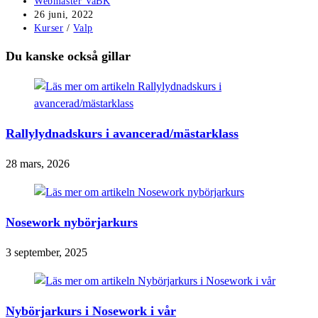
Inläggsförfattare:
Webmaster VaBK
Inlägget
26 juni, 2022
publicerat:
Inläggskategori:
Kurser
/
Valp
Du kanske också gillar
Rallylydnadskurs i avancerad/mästarklass
28 mars, 2026
Nosework nybörjarkurs
3 september, 2025
Nybörjarkurs i Nosework i vår