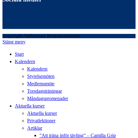
Copyright Vallentuna Brukshundklubb
Stäng meny
Start
Kalendern
Kalendern
Styrelsemöten
Medlemsmöte
Torsdagsträningar
Måndagspromenader
Aktuella kurser
Aktuella kurser
Privatlektioner
Artiklar
”Att träna inför tävling” – Camilla Grip