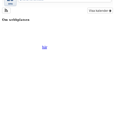
ons
Visa kalender
Om webbplatsen
Genom att besöka vår webbplats accepterar du att vi använder
cookies för att ständigt kunna förbättra din webbupplevelse.
Läs vår Integritetspolicy
här
.