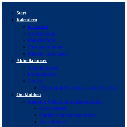
Hoppa
till
Start
innehållet
Kalendern
Kalendern
Styrelsemöten
Medlemsmöte
Torsdagsträningar
Måndagspromenader
Aktuella kurser
Aktuella kurser
Privatlektioner
Artiklar
”Att träna inför tävling” – Camilla Grip
Om klubben
Medlem i Vallentuna Brukshundklubb
Bli ny medlem
Uppdatera medlemsuppgifter
Årets ekipage