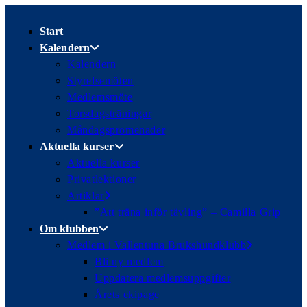
Hoppa
till
Start
innehållet
Kalendern
Kalendern
Styrelsemöten
Medlemsmöte
Torsdagsträningar
Måndagspromenader
Aktuella kurser
Aktuella kurser
Privatlektioner
Artiklar
”Att träna inför tävling” – Camilla Grip
Om klubben
Medlem i Vallentuna Brukshundklubb
Bli ny medlem
Uppdatera medlemsuppgifter
Årets ekipage