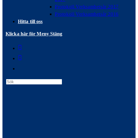
Protokoll Verksamhetsår 2017
Protokoll Verksamhetsår 2016
Hitta till oss
Klicka här för Meny
Stäng
Press
Escape
to
close
the
search
panel.