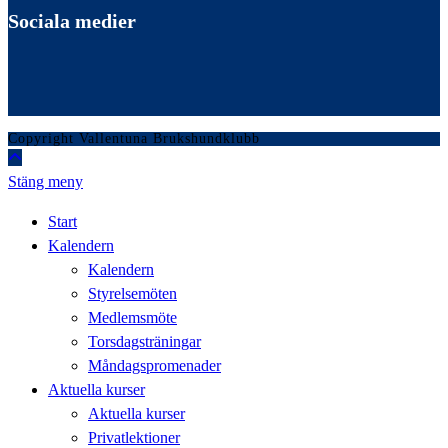
Sociala medier
Copyright Vallentuna Brukshundklubb
Stäng meny
Start
Kalendern
Kalendern
Styrelsemöten
Medlemsmöte
Torsdagsträningar
Måndagspromenader
Aktuella kurser
Aktuella kurser
Privatlektioner