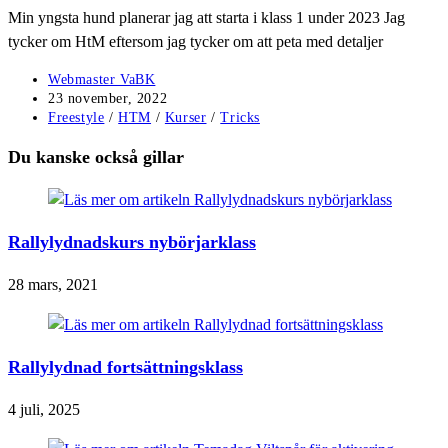
Min yngsta hund planerar jag att starta i klass 1 under 2023 Jag
tycker om HtM eftersom jag tycker om att peta med detaljer
Inläggsförfattare:
Webmaster VaBK
Inlägget
23 november, 2022
publicerat:
Inläggskategori:
Freestyle
/
HTM
/
Kurser
/
Tricks
Du kanske också gillar
Rallylydnadskurs nybörjarklass
28 mars, 2021
Rallylydnad fortsättningsklass
4 juli, 2025