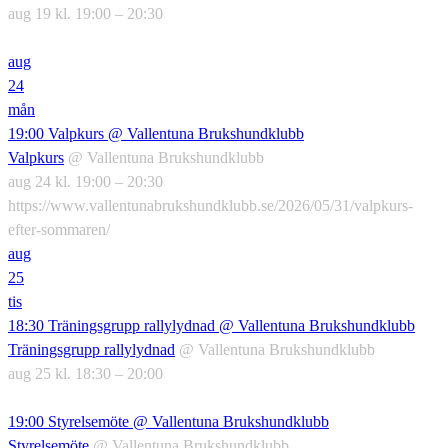
aug 19 kl. 19:00 – 20:30
aug
24
mån
19:00
Valpkurs
@ Vallentuna Brukshundklubb
Valpkurs
@ Vallentuna Brukshundklubb
aug 24 kl. 19:00 – 20:30
https://www.vallentunabrukshundklubb.se/2026/05/31/valpkurs-
efter-sommaren/
aug
25
tis
18:30
Träningsgrupp rallylydnad
@ Vallentuna Brukshundklubb
Träningsgrupp rallylydnad
@ Vallentuna Brukshundklubb
aug 25 kl. 18:30 – 20:00
19:00
Styrelsemöte
@ Vallentuna Brukshundklubb
Styrelsemöte
@ Vallentuna Brukshundklubb