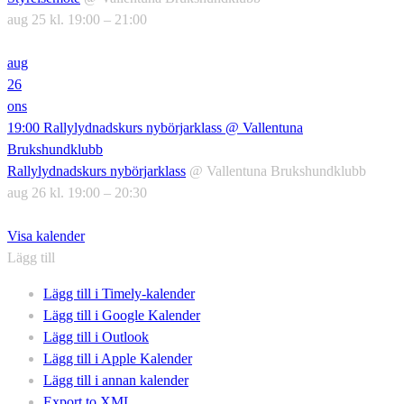
aug 25 kl. 19:00 – 21:00
aug
26
ons
19:00
Rallylydnadskurs nybörjarklass
@ Vallentuna
Brukshundklubb
Rallylydnadskurs nybörjarklass
@ Vallentuna Brukshundklubb
aug 26 kl. 19:00 – 20:30
Visa kalender
Lägg till
Lägg till i Timely-kalender
Lägg till i Google Kalender
Lägg till i Outlook
Lägg till i Apple Kalender
Lägg till i annan kalender
Export to XML