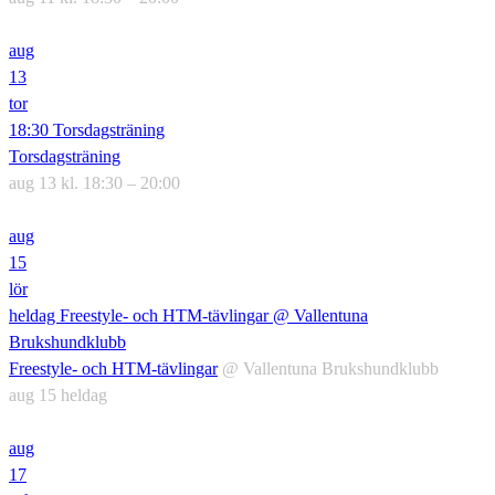
aug
13
tor
18:30
Torsdagsträning
Torsdagsträning
aug 13 kl. 18:30 – 20:00
aug
15
lör
heldag
Freestyle- och HTM-tävlingar
@ Vallentuna
Brukshundklubb
Freestyle- och HTM-tävlingar
@ Vallentuna Brukshundklubb
aug 15
heldag
aug
17