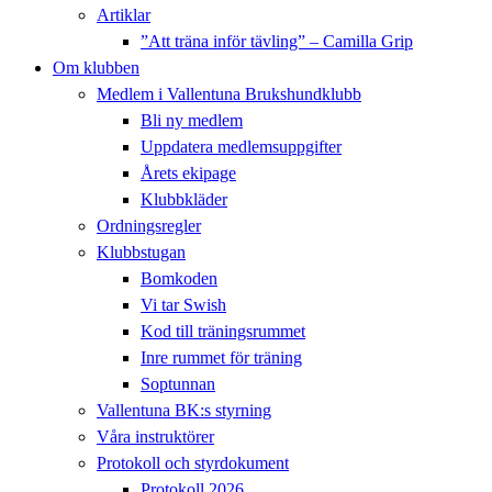
Artiklar
”Att träna inför tävling” – Camilla Grip
Om klubben
Medlem i Vallentuna Brukshundklubb
Bli ny medlem
Uppdatera medlemsuppgifter
Årets ekipage
Klubbkläder
Ordningsregler
Klubbstugan
Bomkoden
Vi tar Swish
Kod till träningsrummet
Inre rummet för träning
Soptunnan
Vallentuna BK:s styrning
Våra instruktörer
Protokoll och styrdokument
Protokoll 2026