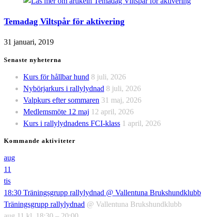
Temadag Viltspår för aktivering
31 januari, 2019
Senaste nyheterna
Kurs för hållbar hund
8 juli, 2026
Nybörjarkurs i rallylydnad
8 juli, 2026
Valpkurs efter sommaren
31 maj, 2026
Medlemsmöte 12 maj
12 april, 2026
Kurs i rallylydnadens FCI-klass
1 april, 2026
Kommande aktiviteter
aug
11
tis
18:30
Träningsgrupp rallylydnad
@ Vallentuna Brukshundklubb
Träningsgrupp rallylydnad
@ Vallentuna Brukshundklubb
aug 11 kl. 18:30 – 20:00