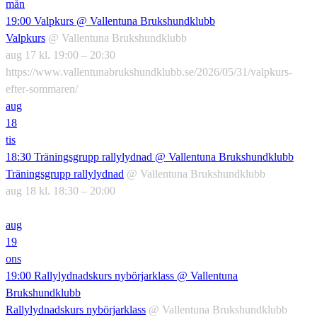
mån
19:00
Valpkurs
@ Vallentuna Brukshundklubb
Valpkurs
@ Vallentuna Brukshundklubb
aug 17 kl. 19:00 – 20:30
https://www.vallentunabrukshundklubb.se/2026/05/31/valpkurs-
efter-sommaren/
aug
18
tis
18:30
Träningsgrupp rallylydnad
@ Vallentuna Brukshundklubb
Träningsgrupp rallylydnad
@ Vallentuna Brukshundklubb
aug 18 kl. 18:30 – 20:00
aug
19
ons
19:00
Rallylydnadskurs nybörjarklass
@ Vallentuna
Brukshundklubb
Rallylydnadskurs nybörjarklass
@ Vallentuna Brukshundklubb