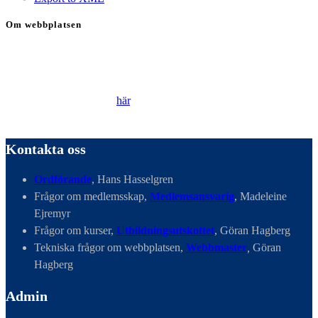
Om webbplatsen
Genom att besöka vår webbplats accepterar du att vi använder
cookies för att ständigt kunna förbättra din webbupplevelse.
Läs vår Integritetspolicy
här
.
Kontakta oss
Ordförande
, Hans Hasselgren
Frågor om medlemsskap,
Medlemsansvarig
, Madeleine
Ejremyr
Frågor om kurser,
Utbildningsutskottet
, Göran Hagberg
Tekniska frågor om webbplatsen,
Webbmaster
,
Göran
Hagberg
Admin