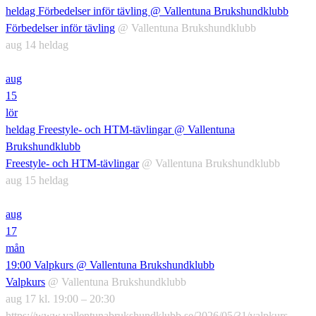
heldag
Förbedelser inför tävling
@ Vallentuna Brukshundklubb
Förbedelser inför tävling
@ Vallentuna Brukshundklubb
aug 14
heldag
aug
15
lör
heldag
Freestyle- och HTM-tävlingar
@ Vallentuna
Brukshundklubb
Freestyle- och HTM-tävlingar
@ Vallentuna Brukshundklubb
aug 15
heldag
aug
17
mån
19:00
Valpkurs
@ Vallentuna Brukshundklubb
Valpkurs
@ Vallentuna Brukshundklubb
aug 17 kl. 19:00 – 20:30
https://www.vallentunabrukshundklubb.se/2026/05/31/valpkurs-