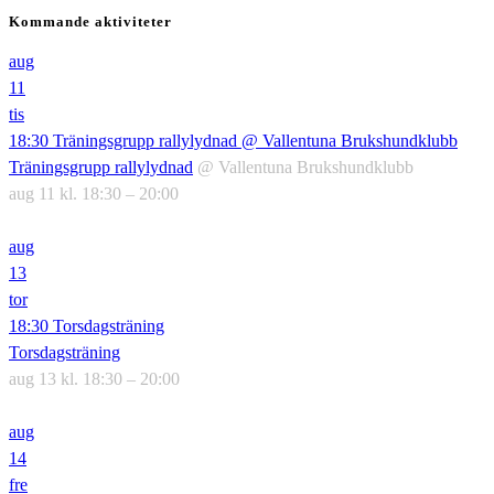
Kommande aktiviteter
aug
11
tis
18:30
Träningsgrupp rallylydnad
@ Vallentuna Brukshundklubb
Träningsgrupp rallylydnad
@ Vallentuna Brukshundklubb
aug 11 kl. 18:30 – 20:00
aug
13
tor
18:30
Torsdagsträning
Torsdagsträning
aug 13 kl. 18:30 – 20:00
aug
14
fre