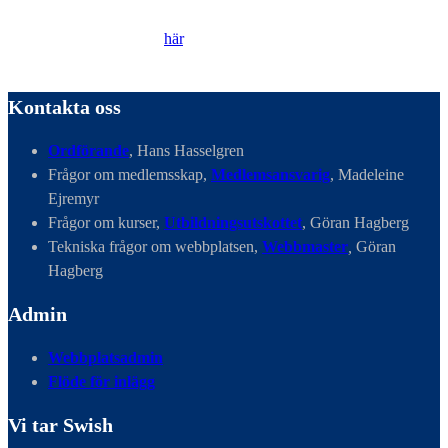
Läs vår Integritetspolicy
här
.
Kontakta oss
Ordförande
, Hans Hasselgren
Frågor om medlemsskap,
Medlemsansvarig
, Madeleine
Ejremyr
Frågor om kurser,
Utbildningsutskottet
, Göran Hagberg
Tekniska frågor om webbplatsen,
Webbmaster
,
Göran
Hagberg
Admin
Webbplatsadmin
Flöde för inlägg
Vi tar Swish