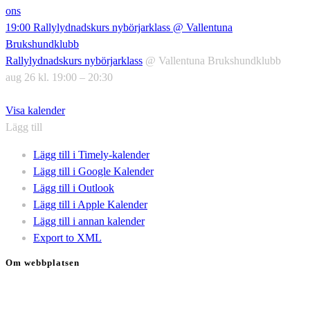
ons
19:00
Rallylydnadskurs nybörjarklass
@ Vallentuna
Brukshundklubb
Rallylydnadskurs nybörjarklass
@ Vallentuna Brukshundklubb
aug 26 kl. 19:00 – 20:30
Visa kalender
Lägg till
Lägg till i Timely-kalender
Lägg till i Google Kalender
Lägg till i Outlook
Lägg till i Apple Kalender
Lägg till i annan kalender
Export to XML
Om webbplatsen
Genom att besöka vår webbplats accepterar du att vi använder
cookies för att ständigt kunna förbättra din webbupplevelse.