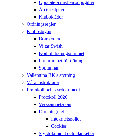
Uppdatera medlemsuppgifter
Årets ekipage
Klubbkläder
Ordningsregler
Klubbstugan
Bomkoden
Vi tar Swish
Kod till träningsrummet
Inre rummet för träning
Soptunnan
Vallentuna BK:s styrning
Våra instruktörer
Protokoll och styrdokument
Protokoll 2026
Verksamhetsplan
Din integritet
Integritetspolicy
Cookies
Styrdokument och blanketter