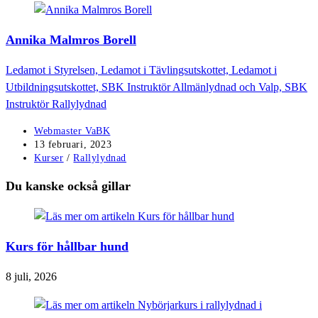
Annika Malmros Borell
Ledamot i Styrelsen, Ledamot i Tävlingsutskottet, Ledamot i
Utbildningsutskottet, SBK Instruktör Allmänlydnad och Valp, SBK
Instruktör Rallylydnad
Inläggsförfattare:
Webmaster VaBK
Inlägget
13 februari, 2023
publicerat:
Inläggskategori:
Kurser
/
Rallylydnad
Du kanske också gillar
Kurs för hållbar hund
8 juli, 2026