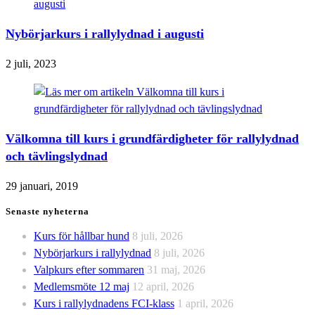
Nybörjarkurs i rallylydnad i augusti
2 juli, 2023
Välkomna till kurs i grundfärdigheter för rallylydnad
och tävlingslydnad
29 januari, 2019
Senaste nyheterna
Kurs för hållbar hund
8 juli, 2026
Nybörjarkurs i rallylydnad
8 juli, 2026
Valpkurs efter sommaren
31 maj, 2026
Medlemsmöte 12 maj
12 april, 2026
Kurs i rallylydnadens FCI-klass
1 april, 2026