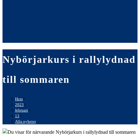
Nybörjarkurs i rallylydnad
till sommaren
Hem
>
2023
>
februari
>
13
>
Alla nyheter