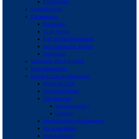
Klubbkläder
Ordningsregler
Klubbstugan
Bomkoden
Vi tar Swish
Kod till träningsrummet
Inre rummet för träning
Soptunnan
Vallentuna BK:s styrning
Våra instruktörer
Protokoll och styrdokument
Protokoll 2026
Verksamhetsplan
Din integritet
Integritetspolicy
Cookies
Styrdokument och blanketter
För instruktörer
Protokollarkiv