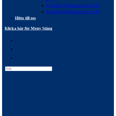
Protokoll Verksamhetsår 2017
Protokoll Verksamhetsår 2016
Hitta till oss
Klicka här för Meny
Stäng
Press
Escape
to
close
the
search
panel.