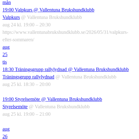
mån
19:00
Valpkurs
@ Vallentuna Brukshundklubb
Valpkurs
@ Vallentuna Brukshundklubb
aug 24 kl. 19:00 – 20:30
https://www.vallentunabrukshundklubb.se/2026/05/31/valpkurs-
efter-sommaren/
aug
25
tis
18:30
Träningsgrupp rallylydnad
@ Vallentuna Brukshundklubb
Träningsgrupp rallylydnad
@ Vallentuna Brukshundklubb
aug 25 kl. 18:30 – 20:00
19:00
Styrelsemöte
@ Vallentuna Brukshundklubb
Styrelsemöte
@ Vallentuna Brukshundklubb
aug 25 kl. 19:00 – 21:00
aug
26