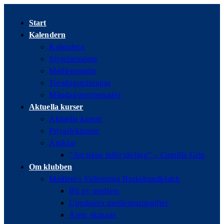
Hoppa
till
Start
innehållet
Kalendern
Kalendern
Styrelsemöten
Medlemsmöte
Torsdagsträningar
Måndagspromenader
Aktuella kurser
Aktuella kurser
Privatlektioner
Artiklar
”Att träna inför tävling” – Camilla Grip
Om klubben
Medlem i Vallentuna Brukshundklubb
Bli ny medlem
Uppdatera medlemsuppgifter
Årets ekipage