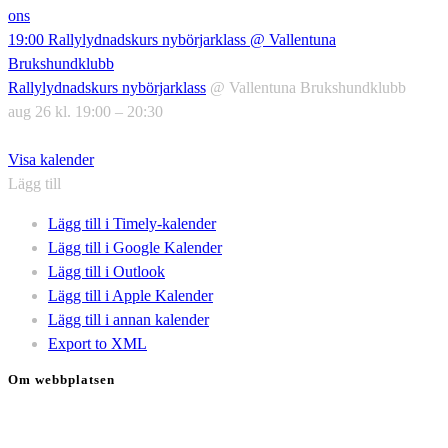
ons
19:00
Rallylydnadskurs nybörjarklass
@ Vallentuna
Brukshundklubb
Rallylydnadskurs nybörjarklass
@ Vallentuna Brukshundklubb
aug 26 kl. 19:00 – 20:30
Visa kalender
Lägg till
Lägg till i Timely-kalender
Lägg till i Google Kalender
Lägg till i Outlook
Lägg till i Apple Kalender
Lägg till i annan kalender
Export to XML
Om webbplatsen
Genom att besöka vår webbplats accepterar du att vi använder
cookies för att ständigt kunna förbättra din webbupplevelse.