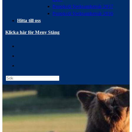
Protokoll Verksamhetsår 2017
Protokoll Verksamhetsår 2016
Hitta till oss
Klicka här för Meny
Stäng
Press
Escape
to
close
the
search
panel.