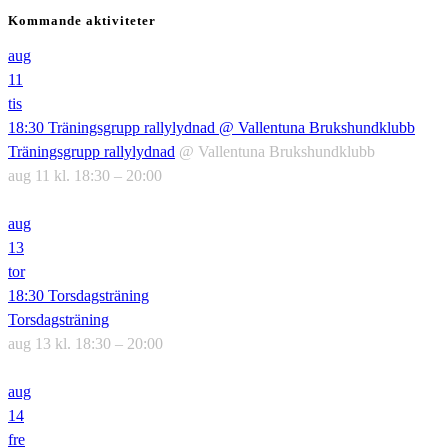
Kommande aktiviteter
aug
11
tis
18:30
Träningsgrupp rallylydnad
@ Vallentuna Brukshundklubb
Träningsgrupp rallylydnad
@ Vallentuna Brukshundklubb
aug 11 kl. 18:30 – 20:00
aug
13
tor
18:30
Torsdagsträning
Torsdagsträning
aug 13 kl. 18:30 – 20:00
aug
14
fre