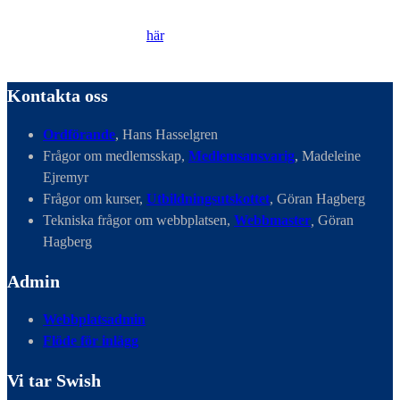
Läs vår Integritetspolicy
här
.
Kontakta oss
Ordförande
, Hans Hasselgren
Frågor om medlemsskap,
Medlemsansvarig
, Madeleine
Ejremyr
Frågor om kurser,
Utbildningsutskottet
, Göran Hagberg
Tekniska frågor om webbplatsen,
Webbmaster
,
Göran
Hagberg
Admin
Webbplatsadmin
Flöde för inlägg
Vi tar Swish