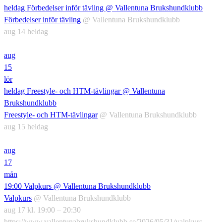
heldag
Förbedelser inför tävling
@ Vallentuna Brukshundklubb
Förbedelser inför tävling
@ Vallentuna Brukshundklubb
aug 14
heldag
aug
15
lör
heldag
Freestyle- och HTM-tävlingar
@ Vallentuna
Brukshundklubb
Freestyle- och HTM-tävlingar
@ Vallentuna Brukshundklubb
aug 15
heldag
aug
17
mån
19:00
Valpkurs
@ Vallentuna Brukshundklubb
Valpkurs
@ Vallentuna Brukshundklubb
aug 17 kl. 19:00 – 20:30
https://www.vallentunabrukshundklubb.se/2026/05/31/valpkurs-