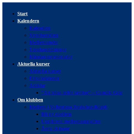
Hoppa
till
Start
innehållet
Kalendern
Kalendern
Styrelsemöten
Medlemsmöte
Torsdagsträningar
Måndagspromenader
Aktuella kurser
Aktuella kurser
Privatlektioner
Artiklar
”Att träna inför tävling” – Camilla Grip
Om klubben
Medlem i Vallentuna Brukshundklubb
Bli ny medlem
Uppdatera medlemsuppgifter
Årets ekipage