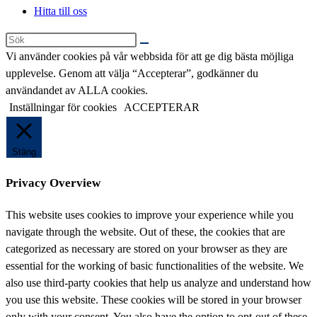
Hitta till oss
Sök
på
Vi använder cookies på vår webbsida för att ge dig bästa möjliga
denna
upplevelse. Genom att välja “Accepterar”, godkänner du
webbplats
användandet av ALLA cookies.
Inställningar för cookies
ACCEPTERAR
Stäng
Privacy Overview
This website uses cookies to improve your experience while you
navigate through the website. Out of these, the cookies that are
categorized as necessary are stored on your browser as they are
essential for the working of basic functionalities of the website. We
also use third-party cookies that help us analyze and understand how
you use this website. These cookies will be stored in your browser
only with your consent. You also have the option to opt-out of these