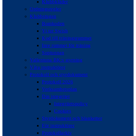
Klubbkläder
Ordningsregler
Klubbstugan
Bomkoden
Vi tar Swish
Kod till träningsrummet
Inre rummet för träning
Soptunnan
Vallentuna BK:s styrning
Våra instruktörer
Protokoll och styrdokument
Protokoll 2026
Verksamhetsplan
Din integritet
Integritetspolicy
Cookies
Styrdokument och blanketter
För instruktörer
Protokollarkiv