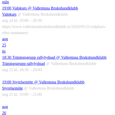
mån
19:00
Valpkurs
@ Vallentuna Brukshundklubb
Valpkurs
@ Vallentuna Brukshundklubb
aug 24 kl. 19:00 – 20:30
https://www.vallentunabrukshundklubb.se/2026/05/31/valpkurs-
efter-sommaren/
aug
25
tis
18:30
Träningsgrupp rallylydnad
@ Vallentuna Brukshundklubb
Träningsgrupp rallylydnad
@ Vallentuna Brukshundklubb
aug 25 kl. 18:30 – 20:00
19:00
Styrelsemöte
@ Vallentuna Brukshundklubb
Styrelsemöte
@ Vallentuna Brukshundklubb
aug 25 kl. 19:00 – 21:00
aug
26