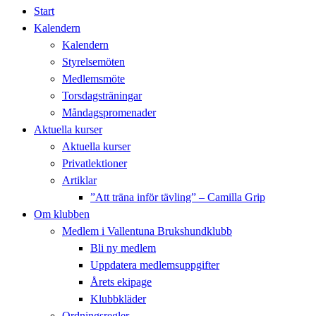
Start
Kalendern
Kalendern
Styrelsemöten
Medlemsmöte
Torsdagsträningar
Måndagspromenader
Aktuella kurser
Aktuella kurser
Privatlektioner
Artiklar
”Att träna inför tävling” – Camilla Grip
Om klubben
Medlem i Vallentuna Brukshundklubb
Bli ny medlem
Uppdatera medlemsuppgifter
Årets ekipage
Klubbkläder
Ordningsregler