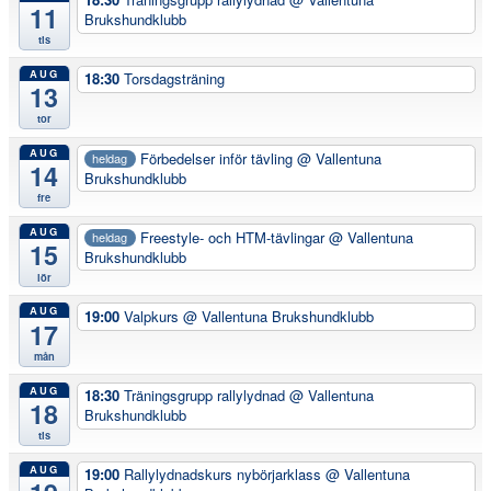
11
Brukshundklubb
tis
AUG
18:30
Torsdagsträning
13
tor
AUG
Förbedelser inför tävling
@ Vallentuna
heldag
14
Brukshundklubb
fre
AUG
Freestyle- och HTM-tävlingar
@ Vallentuna
heldag
15
Brukshundklubb
lör
AUG
19:00
Valpkurs
@ Vallentuna Brukshundklubb
17
mån
AUG
18:30
Träningsgrupp rallylydnad
@ Vallentuna
18
Brukshundklubb
tis
AUG
19:00
Rallylydnadskurs nybörjarklass
@ Vallentuna