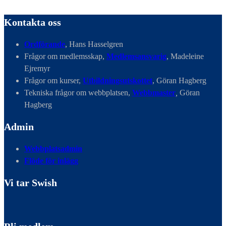
Kontakta oss
Ordförande
, Hans Hasselgren
Frågor om medlemsskap,
Medlemsansvarig
, Madeleine
Ejremyr
Frågor om kurser,
Utbildningsutskottet
, Göran Hagberg
Tekniska frågor om webbplatsen,
Webbmaster
,
Göran
Hagberg
Admin
Webbplatsadmin
Flöde för inlägg
Vi tar Swish