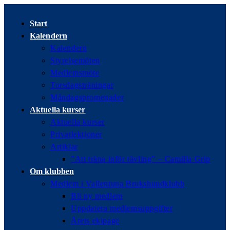
Hoppa
till
Start
innehållet
Kalendern
Kalendern
Styrelsemöten
Medlemsmöte
Torsdagsträningar
Måndagspromenader
Aktuella kurser
Aktuella kurser
Privatlektioner
Artiklar
”Att träna inför tävling” – Camilla Grip
Om klubben
Medlem i Vallentuna Brukshundklubb
Bli ny medlem
Uppdatera medlemsuppgifter
Årets ekipage