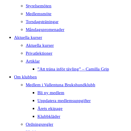
Styrelsemöten
Medlemsmöte
Torsdagsträningar
Måndagspromenader
Aktuella kurser
Aktuella kurser
Privatlektioner
Artiklar
”Att träna inför tävling” – Camilla Grip
Om klubben
Medlem i Vallentuna Brukshundklubb
Bli ny medlem
Uppdatera medlemsuppgifter
Årets ekipage
Klubbkläder
Ordningsregler