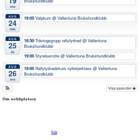
19
Brukshundklubb
ons
AUG
19:00
Valpkurs
@ Vallentuna Brukshundklubb
24
mån
AUG
18:30
Träningsgrupp rallylydnad
@ Vallentuna
25
Brukshundklubb
tis
19:00
Styrelsemöte
@ Vallentuna Brukshundklubb
AUG
19:00
Rallylydnadskurs nybörjarklass
@ Vallentuna
26
Brukshundklubb
ons
Visa kalender
Om webbplatsen
Genom att besöka vår webbplats accepterar du att vi använder
cookies för att ständigt kunna förbättra din webbupplevelse.
Läs vår Integritetspolicy
här
.