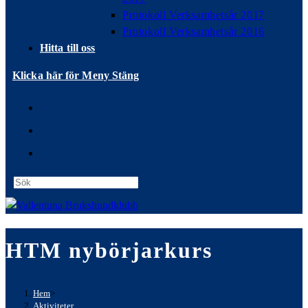
Protokoll Verksamhetsår 2017
Protokoll Verksamhetsår 2016
Hitta till oss
Klicka här för Meny
Stäng
Press
Escape
to
close
HTM nybörjarkurs
the
search
panel.
Hem
>
Aktiviteter