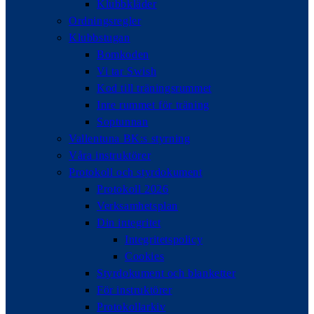
Klubbkläder
Ordningsregler
Klubbstugan
Bomkoden
Vi tar Swish
Kod till träningsrummet
Inre rummet för träning
Soptunnan
Vallentuna BK:s styrning
Våra instruktörer
Protokoll och styrdokument
Protokoll 2026
Verksamhetsplan
Din integritet
Integritetspolicy
Cookies
Styrdokument och blanketter
För instruktörer
Protokollarkiv