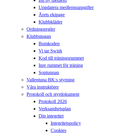
Bli ny medlem
Uppdatera medlemsuppgifter
Årets ekipage
Klubbkläder
Ordningsregler
Klubbstugan
Bomkoden
Vi tar Swish
Kod till träningsrummet
Inre rummet för träning
Soptunnan
Vallentuna BK:s styrning
Våra instruktörer
Protokoll och styrdokument
Protokoll 2026
Verksamhetsplan
Din integritet
Integritetspolicy
Cookies