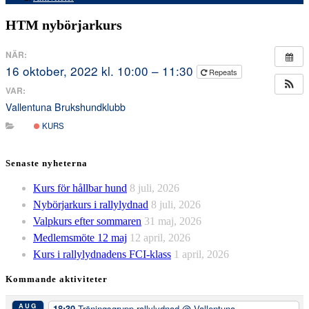
HTM nybörjarkurs
NÄR:
16 oktober, 2022 kl. 10:00 – 11:30
Repeats
VAR:
Vallentuna Brukshundklubb
KURS
Senaste nyheterna
Kurs för hållbar hund
8 juli, 2026
Nybörjarkurs i rallylydnad
8 juli, 2026
Valpkurs efter sommaren
31 maj, 2026
Medlemsmöte 12 maj
12 april, 2026
Kurs i rallylydnadens FCI-klass
1 april, 2026
Kommande aktiviteter
AUG
18:30
Träningsgrupp rallylydnad
@ Vallentuna