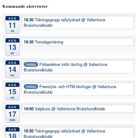
Kommande aktiviteter
AUG
18:30
Träningsgrupp rallylydnad
@ Vallentuna
11
Brukshundklubb
tis
AUG
18:30
Torsdagsträning
13
tor
AUG
Förbedelser inför tävling
@ Vallentuna
heldag
14
Brukshundklubb
fre
AUG
Freestyle- och HTM-tävlingar
@ Vallentuna
heldag
15
Brukshundklubb
lör
AUG
19:00
Valpkurs
@ Vallentuna Brukshundklubb
17
mån
AUG
18:30
Träningsgrupp rallylydnad
@ Vallentuna
18
Brukshundklubb