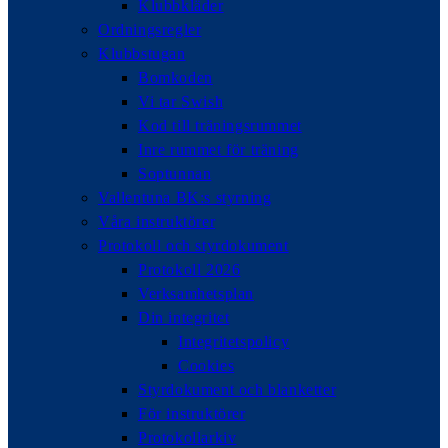
Klubbkläder
Ordningsregler
Klubbstugan
Bomkoden
Vi tar Swish
Kod till träningsrummet
Inre rummet för träning
Soptunnan
Vallentuna BK:s styrning
Våra instruktörer
Protokoll och styrdokument
Protokoll 2026
Verksamhetsplan
Din integritet
Integritetspolicy
Cookies
Styrdokument och blanketter
För instruktörer
Protokollarkiv