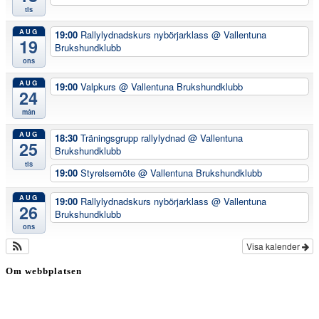
tis
AUG
19:00
Rallylydnadskurs nybörjarklass
@ Vallentuna
19
Brukshundklubb
ons
AUG
19:00
Valpkurs
@ Vallentuna Brukshundklubb
24
mån
AUG
18:30
Träningsgrupp rallylydnad
@ Vallentuna
25
Brukshundklubb
tis
19:00
Styrelsemöte
@ Vallentuna Brukshundklubb
AUG
19:00
Rallylydnadskurs nybörjarklass
@ Vallentuna
26
Brukshundklubb
ons
Visa kalender
Om webbplatsen
Genom att besöka vår webbplats accepterar du att vi använder
cookies för att ständigt kunna förbättra din webbupplevelse.