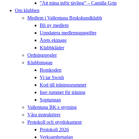
”Att träna inför tävling” – Camilla Grip
Om klubben
Medlem i Vallentuna Brukshundklubb
Bli ny medlem
Uppdatera medlemsuppgifter
Årets ekipage
Klubbkläder
Ordningsregler
Klubbstugan
Bomkoden
Vi tar Swish
Kod till träningsrummet
Inre rummet för träning
Soptunnan
Vallentuna BK:s styrning
Våra instruktörer
Protokoll och styrdokument
Protokoll 2026
Verksamhetsplan