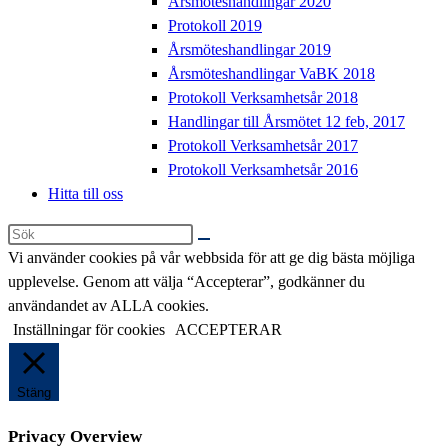
Årsmöteshandlingar 2020
Protokoll 2019
Årsmöteshandlingar 2019
Årsmöteshandlingar VaBK 2018
Protokoll Verksamhetsår 2018
Handlingar till Årsmötet 12 feb, 2017
Protokoll Verksamhetsår 2017
Protokoll Verksamhetsår 2016
Hitta till oss
Sök
på
Vi använder cookies på vår webbsida för att ge dig bästa möjliga
denna
upplevelse. Genom att välja “Accepterar”, godkänner du
webbplats
användandet av ALLA cookies.
Inställningar för cookies
ACCEPTERAR
Stäng
Privacy Overview