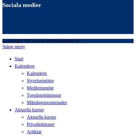
Sociala medier
Copyright Vallentuna Brukshundklubb
Stäng meny
Start
Kalendern
Kalendern
Styrelsemöten
Medlemsmöte
Torsdagsträningar
Måndagspromenader
Aktuella kurser
Aktuella kurser
Privatlektioner
Artiklar