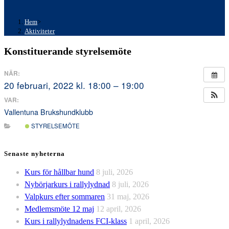
Hem
>
Aktiviteter
Konstituerande styrelsemöte
NÄR:
20 februari, 2022 kl. 18:00 – 19:00
VAR:
Vallentuna Brukshundklubb
STYRELSEMÖTE
Senaste nyheterna
Kurs för hållbar hund
8 juli, 2026
Nybörjarkurs i rallylydnad
8 juli, 2026
Valpkurs efter sommaren
31 maj, 2026
Medlemsmöte 12 maj
12 april, 2026
Kurs i rallylydnadens FCI-klass
1 april, 2026