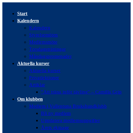
Hoppa
till
Start
innehållet
Kalendern
Kalendern
Styrelsemöten
Medlemsmöte
Torsdagsträningar
Måndagspromenader
Aktuella kurser
Aktuella kurser
Privatlektioner
Artiklar
”Att träna inför tävling” – Camilla Grip
Om klubben
Medlem i Vallentuna Brukshundklubb
Bli ny medlem
Uppdatera medlemsuppgifter
Årets ekipage