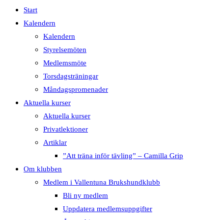
Start
Kalendern
Kalendern
Styrelsemöten
Medlemsmöte
Torsdagsträningar
Måndagspromenader
Aktuella kurser
Aktuella kurser
Privatlektioner
Artiklar
”Att träna inför tävling” – Camilla Grip
Om klubben
Medlem i Vallentuna Brukshundklubb
Bli ny medlem
Uppdatera medlemsuppgifter