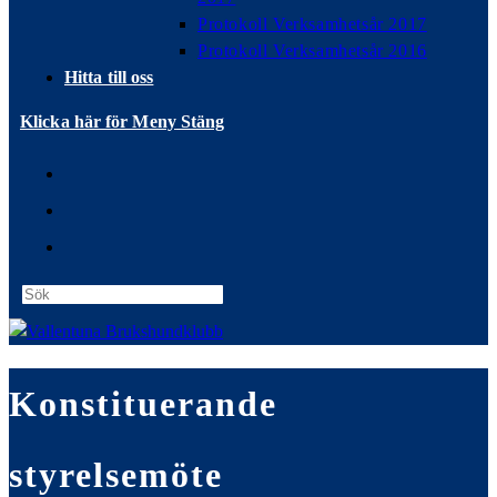
Protokoll Verksamhetsår 2017
Protokoll Verksamhetsår 2016
Hitta till oss
Klicka här för Meny
Stäng
Press
Escape
to
close
Konstituerande
the
search
panel.
styrelsemöte