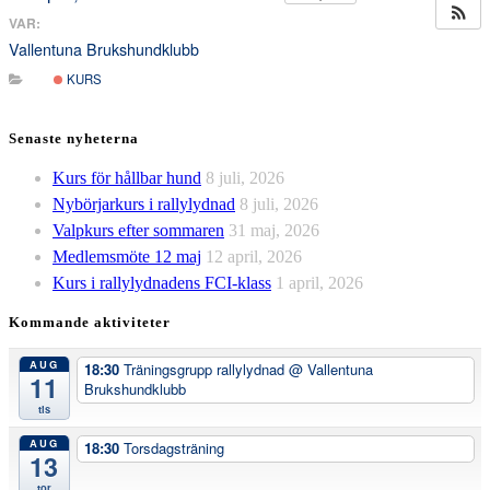
VAR:
Vallentuna Brukshundklubb
KURS
Senaste nyheterna
Kurs för hållbar hund
8 juli, 2026
Nybörjarkurs i rallylydnad
8 juli, 2026
Valpkurs efter sommaren
31 maj, 2026
Medlemsmöte 12 maj
12 april, 2026
Kurs i rallylydnadens FCI-klass
1 april, 2026
Kommande aktiviteter
AUG
18:30
Träningsgrupp rallylydnad
@ Vallentuna
11
Brukshundklubb
tis
AUG
18:30
Torsdagsträning
13
tor