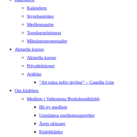
Kalendern
Styrelsemöten
Medlemsmöte
Torsdagsträningar
Måndagspromenader
Aktuella kurser
Aktuella kurser
Privatlektioner
Artiklar
”Att träna inför tävling” – Camilla Grip
Om klubben
Medlem i Vallentuna Brukshundklubb
Bli ny medlem
Uppdatera medlemsuppgifter
Årets ekipage
Klubbkläder