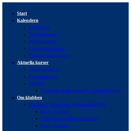
Hoppa
till
Start
innehållet
Kalendern
Kalendern
Styrelsemöten
Medlemsmöte
Torsdagsträningar
Måndagspromenader
Aktuella kurser
Aktuella kurser
Privatlektioner
Artiklar
”Att träna inför tävling” – Camilla Grip
Om klubben
Medlem i Vallentuna Brukshundklubb
Bli ny medlem
Uppdatera medlemsuppgifter
Årets ekipage