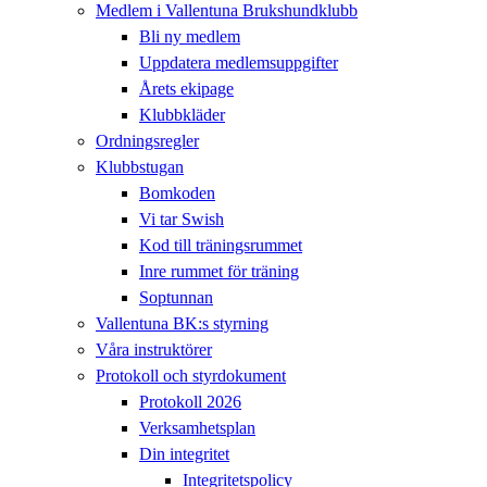
Medlem i Vallentuna Brukshundklubb
Bli ny medlem
Uppdatera medlemsuppgifter
Årets ekipage
Klubbkläder
Ordningsregler
Klubbstugan
Bomkoden
Vi tar Swish
Kod till träningsrummet
Inre rummet för träning
Soptunnan
Vallentuna BK:s styrning
Våra instruktörer
Protokoll och styrdokument
Protokoll 2026
Verksamhetsplan
Din integritet
Integritetspolicy