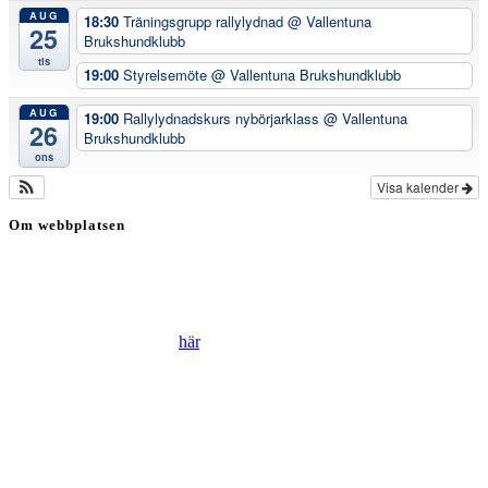
AUG
18:30
Träningsgrupp rallylydnad
@ Vallentuna
25
Brukshundklubb
tis
19:00
Styrelsemöte
@ Vallentuna Brukshundklubb
AUG
19:00
Rallylydnadskurs nybörjarklass
@ Vallentuna
26
Brukshundklubb
ons
Visa kalender
Om webbplatsen
Genom att besöka vår webbplats accepterar du att vi använder
cookies för att ständigt kunna förbättra din webbupplevelse.
Läs vår Integritetspolicy
här
.