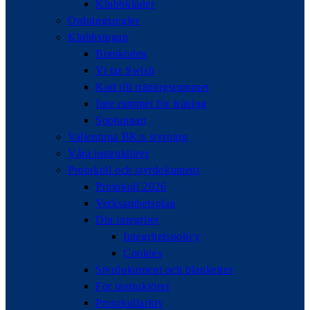
Klubbkläder
Ordningsregler
Klubbstugan
Bomkoden
Vi tar Swish
Kod till träningsrummet
Inre rummet för träning
Soptunnan
Vallentuna BK:s styrning
Våra instruktörer
Protokoll och styrdokument
Protokoll 2026
Verksamhetsplan
Din integritet
Integritetspolicy
Cookies
Styrdokument och blanketter
För instruktörer
Protokollarkiv