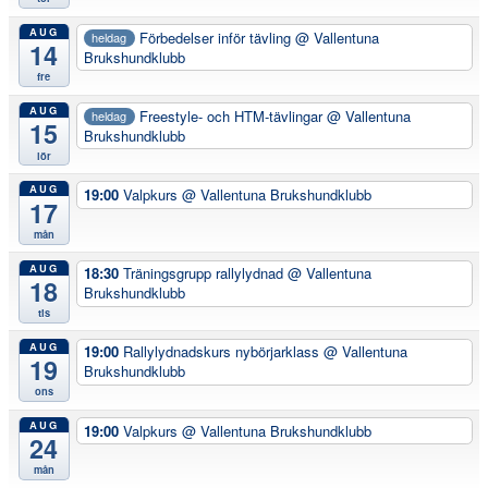
AUG
Förbedelser inför tävling
@ Vallentuna
heldag
14
Brukshundklubb
fre
AUG
Freestyle- och HTM-tävlingar
@ Vallentuna
heldag
15
Brukshundklubb
lör
AUG
19:00
Valpkurs
@ Vallentuna Brukshundklubb
17
mån
AUG
18:30
Träningsgrupp rallylydnad
@ Vallentuna
18
Brukshundklubb
tis
AUG
19:00
Rallylydnadskurs nybörjarklass
@ Vallentuna
19
Brukshundklubb
ons
AUG
19:00
Valpkurs
@ Vallentuna Brukshundklubb
24
mån