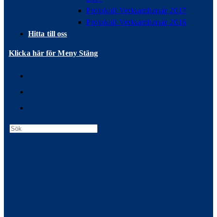
Protokoll Verksamhetsår 2017
Protokoll Verksamhetsår 2016
Hitta till oss
Klicka här för Meny
Stäng
Press
Escape
to
close
the
search
panel.