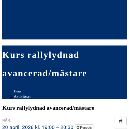
Kurs rallylydnad
avancerad/mästare
Hem
>
Aktiviteter
Kurs rallylydnad avancerad/mästare
NÄR:
20 april, 2026 kl. 19:00 – 20:30
Repeats