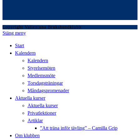
Copyright Vallentuna Brukshundklubb
Stäng meny
Start
Kalendern
Kalendern
Styrelsemöten
Medlemsmöte
Torsdagsträningar
Måndagspromenader
Aktuella kurser
Aktuella kurser
Privatlektioner
Artiklar
”Att träna inför tävling” – Camilla Grip
Om klubben