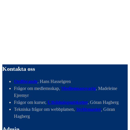
Kontakta oss
Ordförande
, Hans Hasselgren
Frågor om medlemsskap,
Medlemsansvarig
, Madeleine
Ejremyr
Frågor om kurser,
Utbildningsutskottet
, Göran Hagberg
Tekniska frågor om webbplatsen,
Webbmaster
,
Göran
Hagberg
Admin