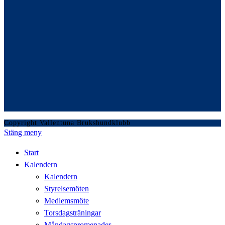
Copyright Vallentuna Brukshundklubb
Stäng meny
Start
Kalendern
Kalendern
Styrelsemöten
Medlemsmöte
Torsdagsträningar
Måndagspromenader