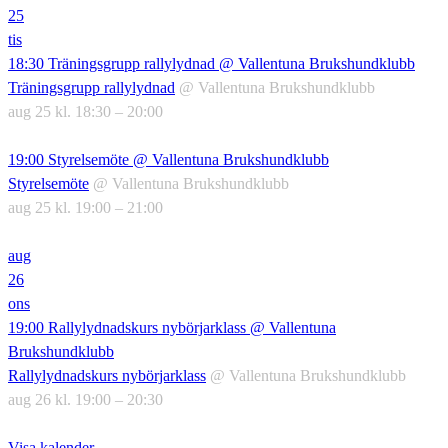
25
tis
18:30
Träningsgrupp rallylydnad
@ Vallentuna Brukshundklubb
Träningsgrupp rallylydnad
@ Vallentuna Brukshundklubb
aug 25 kl. 18:30 – 20:00
19:00
Styrelsemöte
@ Vallentuna Brukshundklubb
Styrelsemöte
@ Vallentuna Brukshundklubb
aug 25 kl. 19:00 – 21:00
aug
26
ons
19:00
Rallylydnadskurs nybörjarklass
@ Vallentuna
Brukshundklubb
Rallylydnadskurs nybörjarklass
@ Vallentuna Brukshundklubb
aug 26 kl. 19:00 – 20:30
Visa kalender