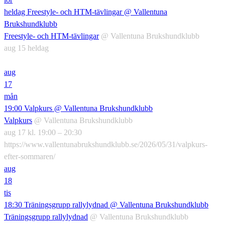
heldag
Freestyle- och HTM-tävlingar
@ Vallentuna
Brukshundklubb
Freestyle- och HTM-tävlingar
@ Vallentuna Brukshundklubb
aug 15
heldag
aug
17
mån
19:00
Valpkurs
@ Vallentuna Brukshundklubb
Valpkurs
@ Vallentuna Brukshundklubb
aug 17 kl. 19:00 – 20:30
https://www.vallentunabrukshundklubb.se/2026/05/31/valpkurs-
efter-sommaren/
aug
18
tis
18:30
Träningsgrupp rallylydnad
@ Vallentuna Brukshundklubb
Träningsgrupp rallylydnad
@ Vallentuna Brukshundklubb