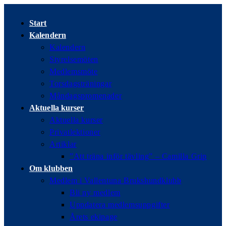
Hoppa
till
Start
innehållet
Kalendern
Kalendern
Styrelsemöten
Medlemsmöte
Torsdagsträningar
Måndagspromenader
Aktuella kurser
Aktuella kurser
Privatlektioner
Artiklar
”Att träna inför tävling” – Camilla Grip
Om klubben
Medlem i Vallentuna Brukshundklubb
Bli ny medlem
Uppdatera medlemsuppgifter
Årets ekipage