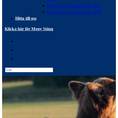
Protokoll Verksamhetsår 2017
Protokoll Verksamhetsår 2016
Hitta till oss
Klicka här för Meny
Stäng
Press
Escape
to
close
the
search
panel.