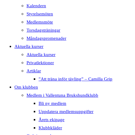
Kalendern
Styrelsemöten
Medlemsmöte
Torsdagsträningar
Måndagspromenader
Aktuella kurser
Aktuella kurser
Privatlektioner
Artiklar
”Att träna inför tävling” – Camilla Grip
Om klubben
Medlem i Vallentuna Brukshundklubb
Bli ny medlem
Uppdatera medlemsuppgifter
Årets ekipage
Klubbkläder