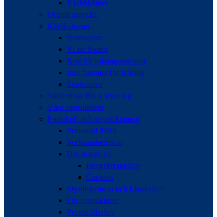
Klubbkläder
Ordningsregler
Klubbstugan
Bomkoden
Vi tar Swish
Kod till träningsrummet
Inre rummet för träning
Soptunnan
Vallentuna BK:s styrning
Våra instruktörer
Protokoll och styrdokument
Protokoll 2026
Verksamhetsplan
Din integritet
Integritetspolicy
Cookies
Styrdokument och blanketter
För instruktörer
Protokollarkiv