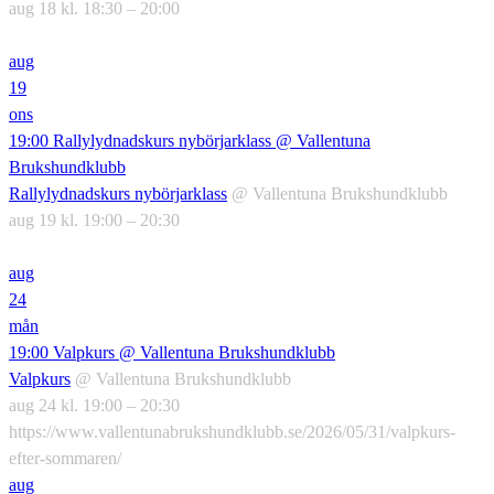
aug 18 kl. 18:30 – 20:00
aug
19
ons
19:00
Rallylydnadskurs nybörjarklass
@ Vallentuna
Brukshundklubb
Rallylydnadskurs nybörjarklass
@ Vallentuna Brukshundklubb
aug 19 kl. 19:00 – 20:30
aug
24
mån
19:00
Valpkurs
@ Vallentuna Brukshundklubb
Valpkurs
@ Vallentuna Brukshundklubb
aug 24 kl. 19:00 – 20:30
https://www.vallentunabrukshundklubb.se/2026/05/31/valpkurs-
efter-sommaren/
aug