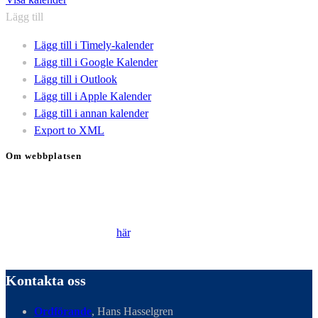
Lägg till
Lägg till i Timely-kalender
Lägg till i Google Kalender
Lägg till i Outlook
Lägg till i Apple Kalender
Lägg till i annan kalender
Export to XML
Om webbplatsen
Genom att besöka vår webbplats accepterar du att vi använder
cookies för att ständigt kunna förbättra din webbupplevelse.
Läs vår Integritetspolicy
här
.
Kontakta oss
Ordförande
, Hans Hasselgren