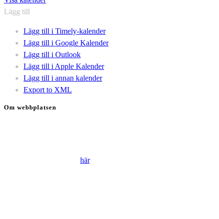
Lägg till
Lägg till i Timely-kalender
Lägg till i Google Kalender
Lägg till i Outlook
Lägg till i Apple Kalender
Lägg till i annan kalender
Export to XML
Om webbplatsen
Genom att besöka vår webbplats accepterar du att vi använder
cookies för att ständigt kunna förbättra din webbupplevelse.
Läs vår Integritetspolicy
här
.