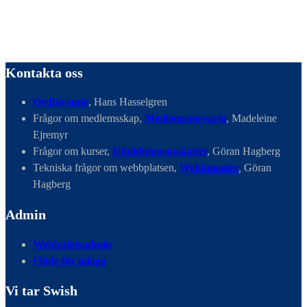
Kontakta oss
Ordförande
, Hans Hasselgren
Frågor om medlemsskap,
Medlemsansvarig
, Madeleine
Ejremyr
Frågor om kurser,
Utbildningsutskottet
, Göran Hagberg
Tekniska frågor om webbplatsen,
Webbmaster
,
Göran
Hagberg
Admin
Webbplatsadmin
Flöde för inlägg
Vi tar Swish