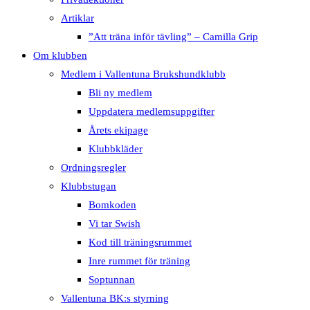
Artiklar
”Att träna inför tävling” – Camilla Grip
Om klubben
Medlem i Vallentuna Brukshundklubb
Bli ny medlem
Uppdatera medlemsuppgifter
Årets ekipage
Klubbkläder
Ordningsregler
Klubbstugan
Bomkoden
Vi tar Swish
Kod till träningsrummet
Inre rummet för träning
Soptunnan
Vallentuna BK:s styrning