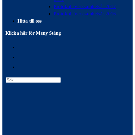
Protokoll Verksamhetsår 2017
Protokoll Verksamhetsår 2016
Hitta till oss
Klicka här för Meny
Stäng
Press
Escape
to
close
the
search
panel.