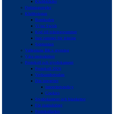
Klubbkläder
Ordningsregler
Klubbstugan
Bomkoden
Vi tar Swish
Kod till träningsrummet
Inre rummet för träning
Soptunnan
Vallentuna BK:s styrning
Våra instruktörer
Protokoll och styrdokument
Protokoll 2026
Verksamhetsplan
Din integritet
Integritetspolicy
Cookies
Styrdokument och blanketter
För instruktörer
Protokollarkiv