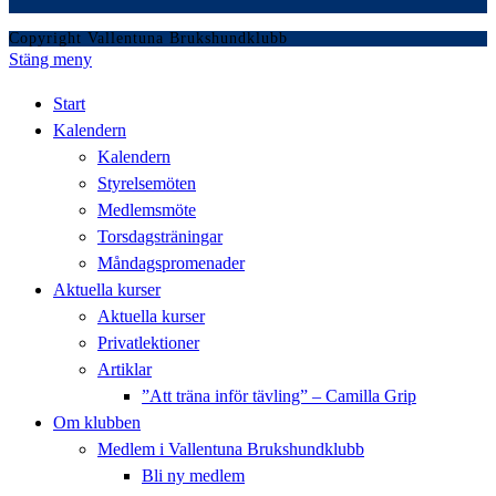
Copyright Vallentuna Brukshundklubb
Stäng meny
Start
Kalendern
Kalendern
Styrelsemöten
Medlemsmöte
Torsdagsträningar
Måndagspromenader
Aktuella kurser
Aktuella kurser
Privatlektioner
Artiklar
”Att träna inför tävling” – Camilla Grip
Om klubben
Medlem i Vallentuna Brukshundklubb
Bli ny medlem