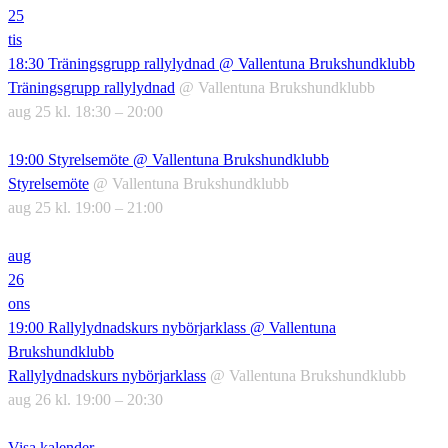
25
tis
18:30
Träningsgrupp rallylydnad
@ Vallentuna Brukshundklubb
Träningsgrupp rallylydnad
@ Vallentuna Brukshundklubb
aug 25 kl. 18:30 – 20:00
19:00
Styrelsemöte
@ Vallentuna Brukshundklubb
Styrelsemöte
@ Vallentuna Brukshundklubb
aug 25 kl. 19:00 – 21:00
aug
26
ons
19:00
Rallylydnadskurs nybörjarklass
@ Vallentuna
Brukshundklubb
Rallylydnadskurs nybörjarklass
@ Vallentuna Brukshundklubb
aug 26 kl. 19:00 – 20:30
Visa kalender