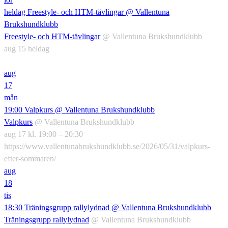
heldag
Freestyle- och HTM-tävlingar
@ Vallentuna
Brukshundklubb
Freestyle- och HTM-tävlingar
@ Vallentuna Brukshundklubb
aug 15
heldag
aug
17
mån
19:00
Valpkurs
@ Vallentuna Brukshundklubb
Valpkurs
@ Vallentuna Brukshundklubb
aug 17 kl. 19:00 – 20:30
https://www.vallentunabrukshundklubb.se/2026/05/31/valpkurs-
efter-sommaren/
aug
18
tis
18:30
Träningsgrupp rallylydnad
@ Vallentuna Brukshundklubb
Träningsgrupp rallylydnad
@ Vallentuna Brukshundklubb