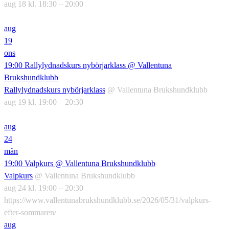
aug 18 kl. 18:30 – 20:00
aug
19
ons
19:00
Rallylydnadskurs nybörjarklass
@ Vallentuna
Brukshundklubb
Rallylydnadskurs nybörjarklass
@ Vallentuna Brukshundklubb
aug 19 kl. 19:00 – 20:30
aug
24
mån
19:00
Valpkurs
@ Vallentuna Brukshundklubb
Valpkurs
@ Vallentuna Brukshundklubb
aug 24 kl. 19:00 – 20:30
https://www.vallentunabrukshundklubb.se/2026/05/31/valpkurs-
efter-sommaren/
aug