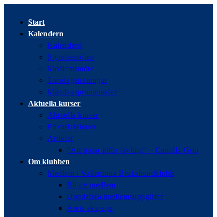
Hoppa
till
Start
innehållet
Kalendern
Kalendern
Styrelsemöten
Medlemsmöte
Torsdagsträningar
Måndagspromenader
Aktuella kurser
Aktuella kurser
Privatlektioner
Artiklar
”Att träna inför tävling” – Camilla Grip
Om klubben
Medlem i Vallentuna Brukshundklubb
Bli ny medlem
Uppdatera medlemsuppgifter
Årets ekipage