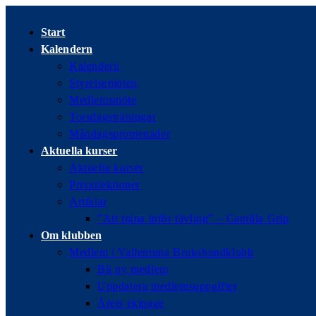
Hoppa
till
Start
innehållet
Kalendern
Kalendern
Styrelsemöten
Medlemsmöte
Torsdagsträningar
Måndagspromenader
Aktuella kurser
Aktuella kurser
Privatlektioner
Artiklar
”Att träna inför tävling” – Camilla Grip
Om klubben
Medlem i Vallentuna Brukshundklubb
Bli ny medlem
Uppdatera medlemsuppgifter
Årets ekipage