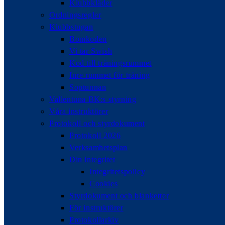
Klubbkläder
Ordningsregler
Klubbstugan
Bomkoden
Vi tar Swish
Kod till träningsrummet
Inre rummet för träning
Soptunnan
Vallentuna BK:s styrning
Våra instruktörer
Protokoll och styrdokument
Protokoll 2026
Verksamhetsplan
Din integritet
Integritetspolicy
Cookies
Styrdokument och blanketter
För instruktörer
Protokollarkiv