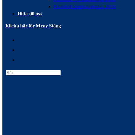
Protokoll Verksamhetsår 2016
Hitta till oss
Klicka här för Meny
Stäng
Press
Escape
to
close
the
search
panel.