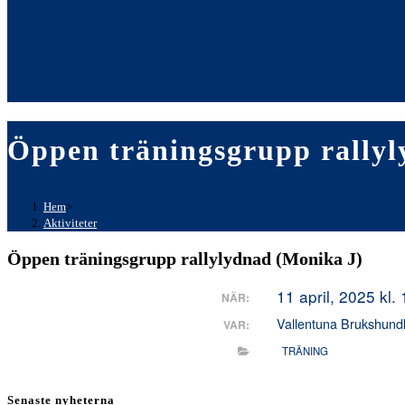
Öppen träningsgrupp rally
Hem
>
Aktiviteter
Öppen träningsgrupp rallylydnad (Monika J)
11 april, 2025 kl.
NÄR:
Vallentuna Brukshund
VAR:
TRÄNING
Senaste nyheterna