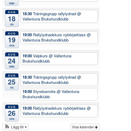
mån
AUG
18:30
Träningsgrupp rallylydnad
@
18
Vallentuna Brukshundklubb
tis
AUG
19:00
Rallylydnadskurs nybörjarklass
@
19
Vallentuna Brukshundklubb
ons
AUG
19:00
Valpkurs
@ Vallentuna
24
Brukshundklubb
mån
AUG
18:30
Träningsgrupp rallylydnad
@
25
Vallentuna Brukshundklubb
tis
19:00
Styrelsemöte
@ Vallentuna
Brukshundklubb
AUG
19:00
Rallylydnadskurs nybörjarklass
@
26
Vallentuna Brukshundklubb
ons
Lägg till
Visa kalender