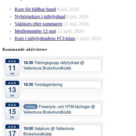
Kurs för hållbar hund
8 juli, 2026
Nybörjarkurs i rallylydnad
8 juli, 2026
Valpkurs efter sommaren
31 maj, 2026
Medlemsmöte 12 maj
12 april, 2026
Kurs i rallylydnadens FCI-klass
1 april, 2026
Kommande aktiviteter
AUG
18:30
Träningsgrupp rallylydnad
@
11
Vallentuna Brukshundklubb
tis
AUG
18:30
Torsdagsträning
13
tor
AUG
Freestyle- och HTM-tävlingar
@
heldag
15
Vallentuna Brukshundklubb
lör
AUG
19:00
Valpkurs
@ Vallentuna
17
Brukshundklubb