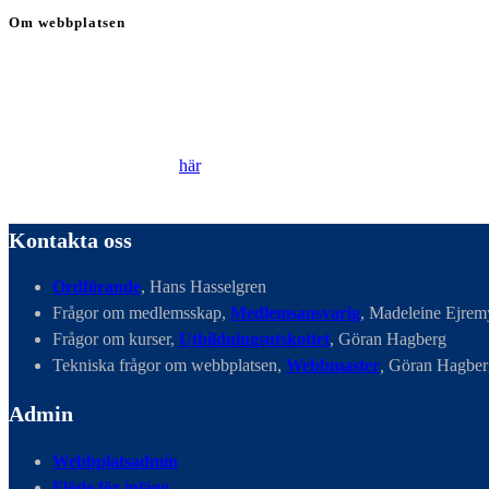
Om webbplatsen
Genom att besöka vår webbplats accepterar du att vi
använder cookies för att ständigt kunna förbättra din
webbupplevelse.
Läs vår Integritetspolicy
här
.
Kontakta oss
Ordförande
, Hans Hasselgren
Frågor om medlemsskap,
Medlemsansvarig
, Madeleine Ejrem
Frågor om kurser,
Utbildningsutskottet
, Göran Hagberg
Tekniska frågor om webbplatsen,
Webbmaster
,
Göran Hagber
Admin
Webbplatsadmin
Flöde för inlägg