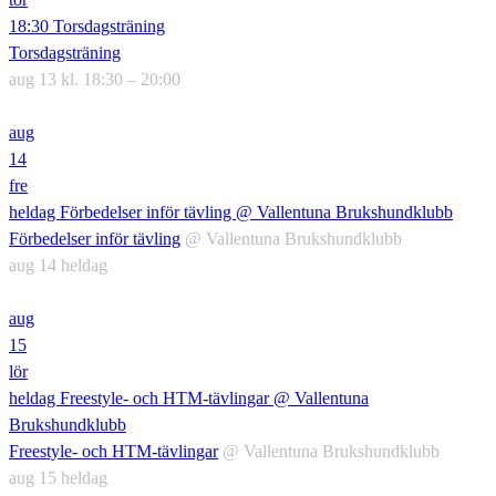
18:30
Torsdagsträning
Torsdagsträning
aug 13 kl. 18:30 – 20:00
aug
14
fre
heldag
Förbedelser inför tävling
@ Vallentuna Brukshundklubb
Förbedelser inför tävling
@ Vallentuna Brukshundklubb
aug 14
heldag
aug
15
lör
heldag
Freestyle- och HTM-tävlingar
@ Vallentuna
Brukshundklubb
Freestyle- och HTM-tävlingar
@ Vallentuna Brukshundklubb
aug 15
heldag