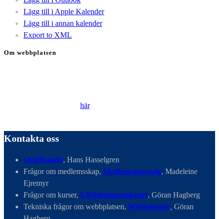
Lägg till i Apple Kalender
Lägg till i annan kalender
Export to XML
Om webbplatsen
Genom att besöka vår webbplats accepterar du att vi använder
cookies för att ständigt kunna förbättra din webbupplevelse.
Läs vår Integritetspolicy
här
.
Kontakta oss
Ordförande
, Hans Hasselgren
Frågor om medlemsskap,
Medlemsansvarig
, Madeleine
Ejremyr
Frågor om kurser,
Utbildningsutskottet
, Göran Hagberg
Tekniska frågor om webbplatsen,
Webbmaster
,
Göran
Hagberg