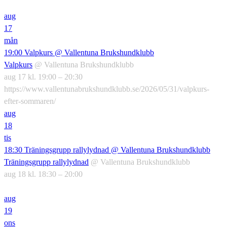
aug
17
mån
19:00
Valpkurs
@ Vallentuna Brukshundklubb
Valpkurs
@ Vallentuna Brukshundklubb
aug 17 kl. 19:00 – 20:30
https://www.vallentunabrukshundklubb.se/2026/05/31/valpkurs-
efter-sommaren/
aug
18
tis
18:30
Träningsgrupp rallylydnad
@ Vallentuna Brukshundklubb
Träningsgrupp rallylydnad
@ Vallentuna Brukshundklubb
aug 18 kl. 18:30 – 20:00
aug
19
ons