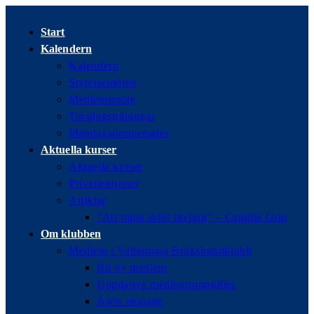
Hoppa
till
Start
innehållet
Kalendern
Kalendern
Styrelsemöten
Medlemsmöte
Torsdagsträningar
Måndagspromenader
Aktuella kurser
Aktuella kurser
Privatlektioner
Artiklar
”Att träna inför tävling” – Camilla Grip
Om klubben
Medlem i Vallentuna Brukshundklubb
Bli ny medlem
Uppdatera medlemsuppgifter
Årets ekipage