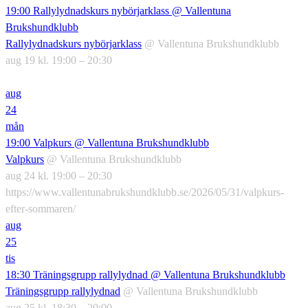
19:00
Rallylydnadskurs nybörjarklass
@ Vallentuna
Brukshundklubb
Rallylydnadskurs nybörjarklass
@ Vallentuna Brukshundklubb
aug 19 kl. 19:00 – 20:30
aug
24
mån
19:00
Valpkurs
@ Vallentuna Brukshundklubb
Valpkurs
@ Vallentuna Brukshundklubb
aug 24 kl. 19:00 – 20:30
https://www.vallentunabrukshundklubb.se/2026/05/31/valpkurs-
efter-sommaren/
aug
25
tis
18:30
Träningsgrupp rallylydnad
@ Vallentuna Brukshundklubb
Träningsgrupp rallylydnad
@ Vallentuna Brukshundklubb
aug 25 kl. 18:30 – 20:00