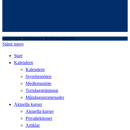
Copyright Vallentuna Brukshundklubb
Stäng meny
Start
Kalendern
Kalendern
Styrelsemöten
Medlemsmöte
Torsdagsträningar
Måndagspromenader
Aktuella kurser
Aktuella kurser
Privatlektioner
Artiklar