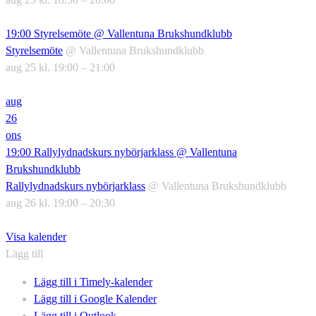
19:00
Styrelsemöte
@ Vallentuna Brukshundklubb
Styrelsemöte
@ Vallentuna Brukshundklubb
aug 25 kl. 19:00 – 21:00
aug
26
ons
19:00
Rallylydnadskurs nybörjarklass
@ Vallentuna
Brukshundklubb
Rallylydnadskurs nybörjarklass
@ Vallentuna Brukshundklubb
aug 26 kl. 19:00 – 20:30
Visa kalender
Lägg till
Lägg till i Timely-kalender
Lägg till i Google Kalender
Lägg till i Outlook