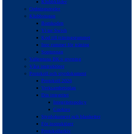
Klubbkläder
Ordningsregler
Klubbstugan
Bomkoden
Vi tar Swish
Kod till träningsrummet
Inre rummet för träning
Soptunnan
Vallentuna BK:s styrning
Våra instruktörer
Protokoll och styrdokument
Protokoll 2026
Verksamhetsplan
Din integritet
Integritetspolicy
Cookies
Styrdokument och blanketter
För instruktörer
Protokollarkiv