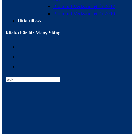
Protokoll Verksamhetsår 2017
Protokoll Verksamhetsår 2016
Hitta till oss
Klicka här för Meny
Stäng
Press
Escape
to
close
the
search
panel.