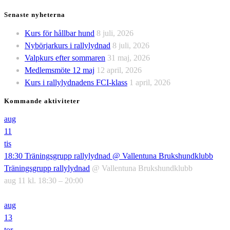
Senaste nyheterna
Kurs för hållbar hund
8 juli, 2026
Nybörjarkurs i rallylydnad
8 juli, 2026
Valpkurs efter sommaren
31 maj, 2026
Medlemsmöte 12 maj
12 april, 2026
Kurs i rallylydnadens FCI-klass
1 april, 2026
Kommande aktiviteter
aug
11
tis
18:30
Träningsgrupp rallylydnad
@ Vallentuna Brukshundklubb
Träningsgrupp rallylydnad
@ Vallentuna Brukshundklubb
aug 11 kl. 18:30 – 20:00
aug
13
tor