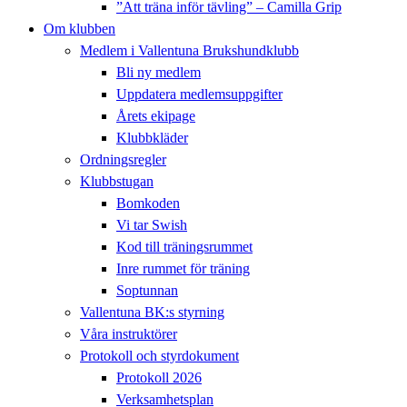
”Att träna inför tävling” – Camilla Grip
Om klubben
Medlem i Vallentuna Brukshundklubb
Bli ny medlem
Uppdatera medlemsuppgifter
Årets ekipage
Klubbkläder
Ordningsregler
Klubbstugan
Bomkoden
Vi tar Swish
Kod till träningsrummet
Inre rummet för träning
Soptunnan
Vallentuna BK:s styrning
Våra instruktörer
Protokoll och styrdokument
Protokoll 2026
Verksamhetsplan