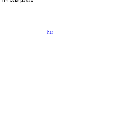
Om webbplatsen
Genom att besöka vår webbplats accepterar du att vi använder
cookies för att ständigt kunna förbättra din webbupplevelse.
Läs vår Integritetspolicy
här
.