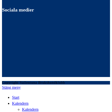
Sociala medier
Copyright Vallentuna Brukshundklubb
Stäng meny
Start
Kalendern
Kalendern