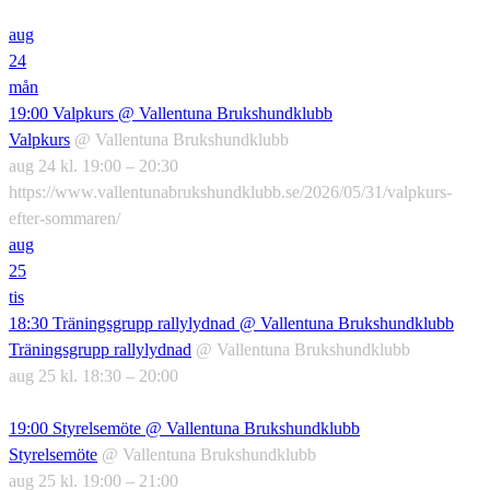
aug
24
mån
19:00
Valpkurs
@ Vallentuna Brukshundklubb
Valpkurs
@ Vallentuna Brukshundklubb
aug 24 kl. 19:00 – 20:30
https://www.vallentunabrukshundklubb.se/2026/05/31/valpkurs-
efter-sommaren/
aug
25
tis
18:30
Träningsgrupp rallylydnad
@ Vallentuna Brukshundklubb
Träningsgrupp rallylydnad
@ Vallentuna Brukshundklubb
aug 25 kl. 18:30 – 20:00
19:00
Styrelsemöte
@ Vallentuna Brukshundklubb
Styrelsemöte
@ Vallentuna Brukshundklubb
aug 25 kl. 19:00 – 21:00