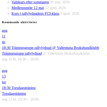
Valpkurs efter sommaren
31 maj, 2026
Medlemsmöte 12 maj
12 april, 2026
Kurs i rallylydnadens FCI-klass
1 april, 2026
Kommande aktiviteter
aug
11
tis
18:30
Träningsgrupp rallylydnad
@ Vallentuna Brukshundklubb
Träningsgrupp rallylydnad
@ Vallentuna Brukshundklubb
aug 11 kl. 18:30 – 20:00
aug
13
tor
18:30
Torsdagsträning
Torsdagsträning
aug 13 kl. 18:30 – 20:00