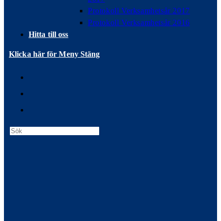
Protokoll Verksamhetsår 2017
Protokoll Verksamhetsår 2016
Hitta till oss
Klicka här för Meny
Stäng
Press
Escape
to
close
the
search
panel.