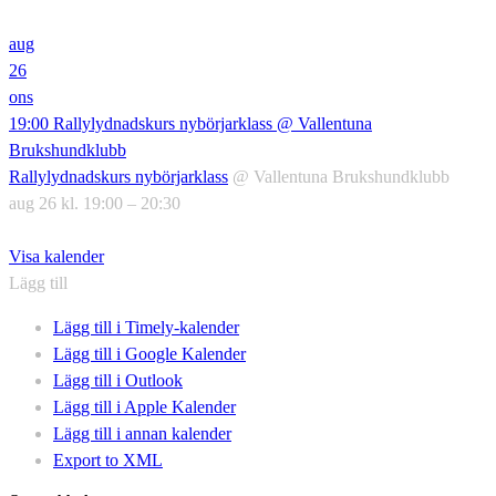
aug
26
ons
19:00
Rallylydnadskurs nybörjarklass
@ Vallentuna
Brukshundklubb
Rallylydnadskurs nybörjarklass
@ Vallentuna Brukshundklubb
aug 26 kl. 19:00 – 20:30
Visa kalender
Lägg till
Lägg till i Timely-kalender
Lägg till i Google Kalender
Lägg till i Outlook
Lägg till i Apple Kalender
Lägg till i annan kalender
Export to XML