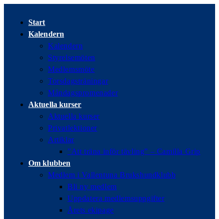
Hoppa
till
Start
innehållet
Kalendern
Kalendern
Styrelsemöten
Medlemsmöte
Torsdagsträningar
Måndagspromenader
Aktuella kurser
Aktuella kurser
Privatlektioner
Artiklar
”Att träna inför tävling” – Camilla Grip
Om klubben
Medlem i Vallentuna Brukshundklubb
Bli ny medlem
Uppdatera medlemsuppgifter
Årets ekipage