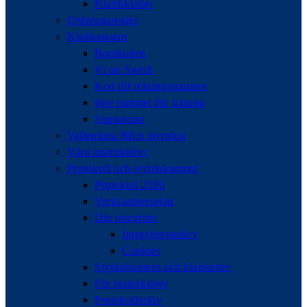
Klubbkläder
Ordningsregler
Klubbstugan
Bomkoden
Vi tar Swish
Kod till träningsrummet
Inre rummet för träning
Soptunnan
Vallentuna BK:s styrning
Våra instruktörer
Protokoll och styrdokument
Protokoll 2026
Verksamhetsplan
Din integritet
Integritetspolicy
Cookies
Styrdokument och blanketter
För instruktörer
Protokollarkiv