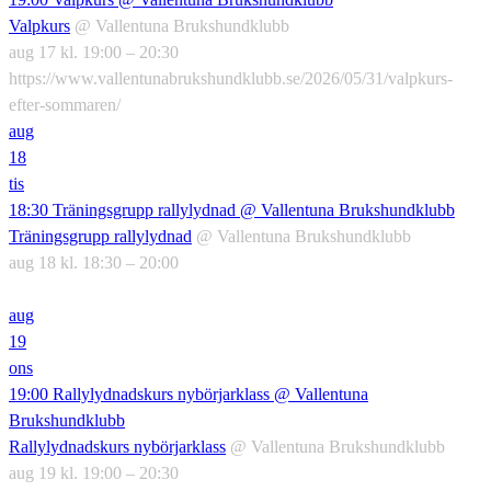
Valpkurs
@ Vallentuna Brukshundklubb
aug 17 kl. 19:00 – 20:30
https://www.vallentunabrukshundklubb.se/2026/05/31/valpkurs-
efter-sommaren/
aug
18
tis
18:30
Träningsgrupp rallylydnad
@ Vallentuna Brukshundklubb
Träningsgrupp rallylydnad
@ Vallentuna Brukshundklubb
aug 18 kl. 18:30 – 20:00
aug
19
ons
19:00
Rallylydnadskurs nybörjarklass
@ Vallentuna
Brukshundklubb
Rallylydnadskurs nybörjarklass
@ Vallentuna Brukshundklubb
aug 19 kl. 19:00 – 20:30