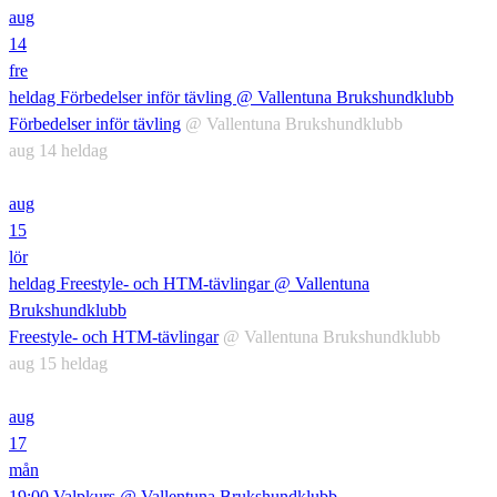
aug
14
fre
heldag
Förbedelser inför tävling
@ Vallentuna Brukshundklubb
Förbedelser inför tävling
@ Vallentuna Brukshundklubb
aug 14
heldag
aug
15
lör
heldag
Freestyle- och HTM-tävlingar
@ Vallentuna
Brukshundklubb
Freestyle- och HTM-tävlingar
@ Vallentuna Brukshundklubb
aug 15
heldag
aug
17
mån
19:00
Valpkurs
@ Vallentuna Brukshundklubb