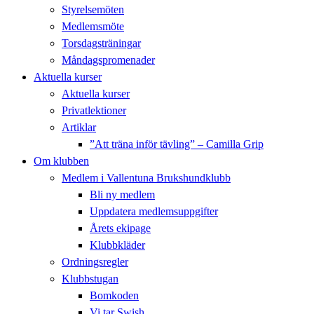
Styrelsemöten
Medlemsmöte
Torsdagsträningar
Måndagspromenader
Aktuella kurser
Aktuella kurser
Privatlektioner
Artiklar
”Att träna inför tävling” – Camilla Grip
Om klubben
Medlem i Vallentuna Brukshundklubb
Bli ny medlem
Uppdatera medlemsuppgifter
Årets ekipage
Klubbkläder
Ordningsregler
Klubbstugan
Bomkoden
Vi tar Swish