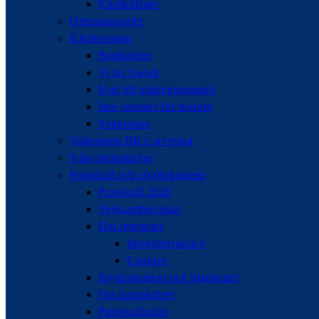
Klubbkläder
Ordningsregler
Klubbstugan
Bomkoden
Vi tar Swish
Kod till träningsrummet
Inre rummet för träning
Soptunnan
Vallentuna BK:s styrning
Våra instruktörer
Protokoll och styrdokument
Protokoll 2026
Verksamhetsplan
Din integritet
Integritetspolicy
Cookies
Styrdokument och blanketter
För instruktörer
Protokollarkiv