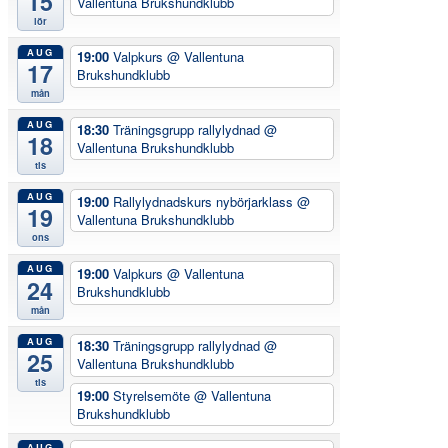
15
Vallentuna Brukshundklubb
lör
AUG
19:00
Valpkurs
@ Vallentuna
17
Brukshundklubb
mån
AUG
18:30
Träningsgrupp rallylydnad
@
18
Vallentuna Brukshundklubb
tis
AUG
19:00
Rallylydnadskurs nybörjarklass
@
19
Vallentuna Brukshundklubb
ons
AUG
19:00
Valpkurs
@ Vallentuna
24
Brukshundklubb
mån
AUG
18:30
Träningsgrupp rallylydnad
@
25
Vallentuna Brukshundklubb
tis
19:00
Styrelsemöte
@ Vallentuna
Brukshundklubb
AUG