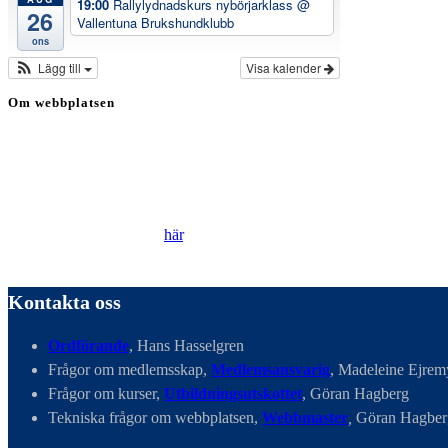
19:00
Rallylydnadskurs nybörjarklass
@
26
Vallentuna Brukshundklubb
ons
Lägg till
Visa kalender
Om webbplatsen
Genom att besöka vår webbplats accepterar du att vi
använder cookies för att ständigt kunna förbättra din
webbupplevelse.
Läs vår Integritetspolicy
här
.
Kontakta oss
Ordförande
, Hans Hasselgren
Frågor om medlemsskap,
Medlemsansvarig
, Madeleine Ejrem
Frågor om kurser,
Utbildningsutskottet
, Göran Hagberg
Tekniska frågor om webbplatsen,
Webbmaster
,
Göran Hagber