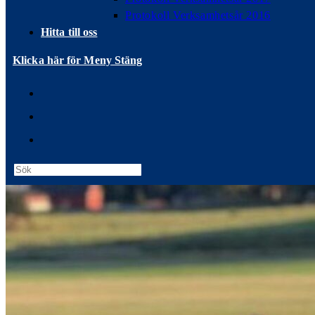
Protokoll Verksamhetsår 2016
Hitta till oss
Klicka här för Meny
Stäng
Press
Escape
to
close
the
search
panel.