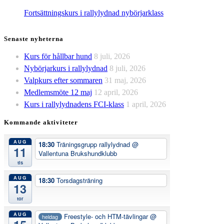
Fortsättningskurs i rallylydnad nybörjarklass
Senaste nyheterna
Kurs för hållbar hund
8 juli, 2026
Nybörjarkurs i rallylydnad
8 juli, 2026
Valpkurs efter sommaren
31 maj, 2026
Medlemsmöte 12 maj
12 april, 2026
Kurs i rallylydnadens FCI-klass
1 april, 2026
Kommande aktiviteter
AUG
18:30
Träningsgrupp rallylydnad
@
11
Vallentuna Brukshundklubb
tis
AUG
18:30
Torsdagsträning
13
tor
AUG
Freestyle- och HTM-tävlingar
@
heldag