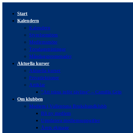
Hoppa
till
Start
innehållet
Kalendern
Kalendern
Styrelsemöten
Medlemsmöte
Torsdagsträningar
Måndagspromenader
Aktuella kurser
Aktuella kurser
Privatlektioner
Artiklar
”Att träna inför tävling” – Camilla Grip
Om klubben
Medlem i Vallentuna Brukshundklubb
Bli ny medlem
Uppdatera medlemsuppgifter
Årets ekipage