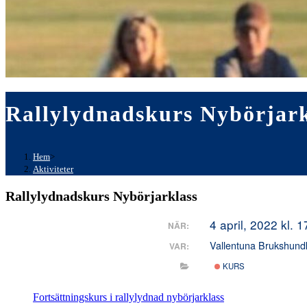
Rallylydnadskurs Nybörjark
Hem
>
Aktiviteter
Rallylydnadskurs Nybörjarklass
4 april, 2022 kl. 
NÄR:
Vallentuna Brukshund
VAR:
KURS
Fortsättningskurs i rallylydnad nybörjarklass