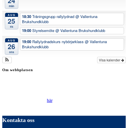
24
mån
AUG
18:30
Träningsgrupp rallylydnad
@ Vallentuna
25
Brukshundklubb
tis
19:00
Styrelsemöte
@ Vallentuna Brukshundklubb
AUG
19:00
Rallylydnadskurs nybörjarklass
@ Vallentuna
26
Brukshundklubb
ons
Visa kalender
Om webbplatsen
Genom att besöka vår webbplats accepterar du att vi använder
cookies för att ständigt kunna förbättra din webbupplevelse.
Läs vår Integritetspolicy
här
.
Kontakta oss