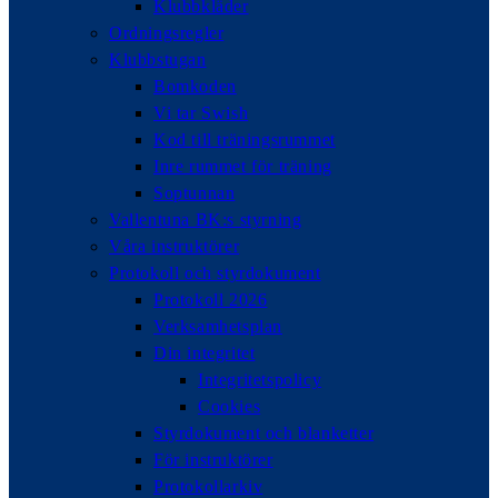
Klubbkläder
Ordningsregler
Klubbstugan
Bomkoden
Vi tar Swish
Kod till träningsrummet
Inre rummet för träning
Soptunnan
Vallentuna BK:s styrning
Våra instruktörer
Protokoll och styrdokument
Protokoll 2026
Verksamhetsplan
Din integritet
Integritetspolicy
Cookies
Styrdokument och blanketter
För instruktörer
Protokollarkiv