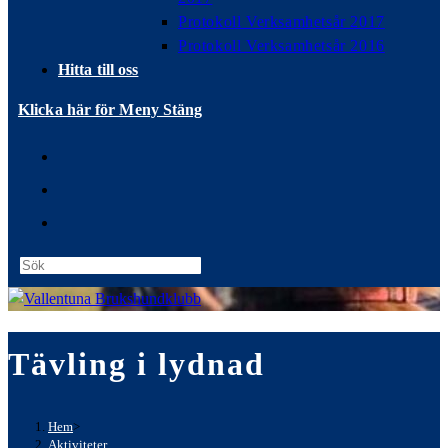
Protokoll Verksamhetsår 2017
Protokoll Verksamhetsår 2016
Hitta till oss
Klicka här för Meny
Stäng
Press
Escape
to
close
Tävling i lydnad
the
search
panel.
Hem
>
Aktiviteter