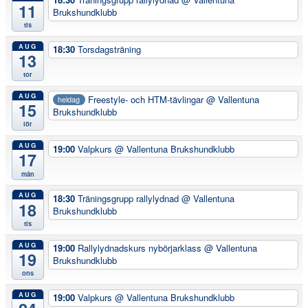
11
Brukshundklubb
tis
AUG
18:30
Torsdagsträning
13
tor
AUG
Freestyle- och HTM-tävlingar
@ Vallentuna
heldag
15
Brukshundklubb
lör
AUG
19:00
Valpkurs
@ Vallentuna Brukshundklubb
17
mån
AUG
18:30
Träningsgrupp rallylydnad
@ Vallentuna
18
Brukshundklubb
tis
AUG
19:00
Rallylydnadskurs nybörjarklass
@ Vallentuna
19
Brukshundklubb
ons
AUG
19:00
Valpkurs
@ Vallentuna Brukshundklubb