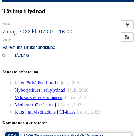
Tävling i lydnad
NÄR:
7 maj, 2022 kl. 07:00 – 16:00
VAR:
Vallentuna Brukshundklubb
TÄVLING
Senaste nyheterna
Kurs för hållbar hund
8 juli, 2026
Nybörjarkurs i rallylydnad
8 juli, 2026
Valpkurs efter sommaren
31 maj, 2026
Medlemsmöte 12 maj
12 april, 2026
Kurs i rallylydnadens FCI-klass
1 april, 2026
Kommande aktiviteter
AUG
18:30
Träningsgrupp rallylydnad
@ Vallentuna