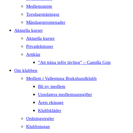
Medlemsmöte
Torsdagsträningar
Måndagspromenader
Aktuella kurser
Aktuella kurser
Privatlektioner
Artiklar
”Att träna inför tävling” – Camilla Grip
Om klubben
Medlem i Vallentuna Brukshundklubb
Bli ny medlem
Uppdatera medlemsuppgifter
Årets ekipage
Klubbkläder
Ordningsregler
Klubbstugan