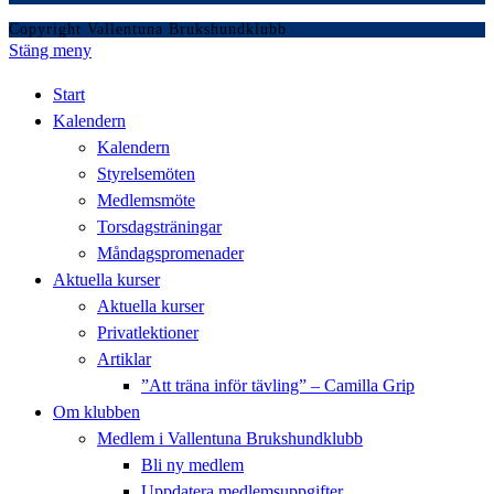
Copyright Vallentuna Brukshundklubb
Stäng meny
Start
Kalendern
Kalendern
Styrelsemöten
Medlemsmöte
Torsdagsträningar
Måndagspromenader
Aktuella kurser
Aktuella kurser
Privatlektioner
Artiklar
”Att träna inför tävling” – Camilla Grip
Om klubben
Medlem i Vallentuna Brukshundklubb
Bli ny medlem
Uppdatera medlemsuppgifter