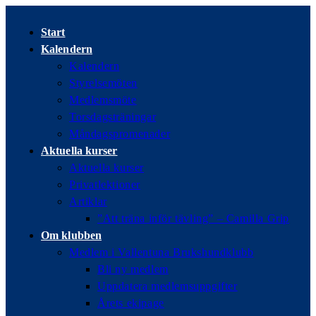
Hoppa
till
Start
innehållet
Kalendern
Kalendern
Styrelsemöten
Medlemsmöte
Torsdagsträningar
Måndagspromenader
Aktuella kurser
Aktuella kurser
Privatlektioner
Artiklar
”Att träna inför tävling” – Camilla Grip
Om klubben
Medlem i Vallentuna Brukshundklubb
Bli ny medlem
Uppdatera medlemsuppgifter
Årets ekipage