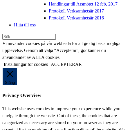
Handlingar till Årsmötet 12 feb, 2017
Protokoll Verksamhetsår 2017
Protokoll Verksamhetsår 2016
Hitta till oss
Sök
på
Vi använder cookies på vår webbsida för att ge dig bästa möjliga
denna
upplevelse. Genom att välja “Accepterar”, godkänner du
webbplats
användandet av ALLA cookies.
Inställningar för cookies
ACCEPTERAR
Stäng
Privacy Overview
This website uses cookies to improve your experience while you
navigate through the website. Out of these, the cookies that are
categorized as necessary are stored on your browser as they are
essential for the working of basic functionalities of the website. We