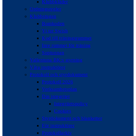
Klubbkläder
Ordningsregler
Klubbstugan
Bomkoden
Vi tar Swish
Kod till träningsrummet
Inre rummet för träning
Soptunnan
Vallentuna BK:s styrning
Våra instruktörer
Protokoll och styrdokument
Protokoll 2026
Verksamhetsplan
Din integritet
Integritetspolicy
Cookies
Styrdokument och blanketter
För instruktörer
Protokollarkiv