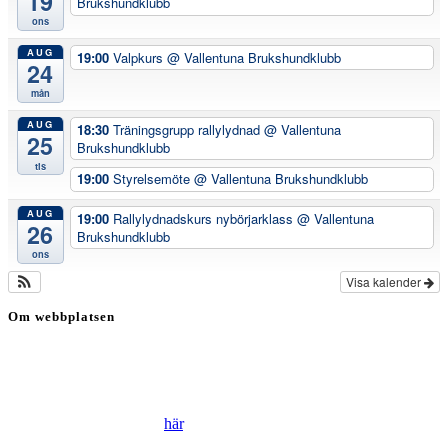
19
Brukshundklubb
ons
AUG
19:00
Valpkurs
@ Vallentuna Brukshundklubb
24
mån
AUG
18:30
Träningsgrupp rallylydnad
@ Vallentuna
25
Brukshundklubb
tis
19:00
Styrelsemöte
@ Vallentuna Brukshundklubb
AUG
19:00
Rallylydnadskurs nybörjarklass
@ Vallentuna
26
Brukshundklubb
ons
Visa kalender
Om webbplatsen
Genom att besöka vår webbplats accepterar du att vi använder
cookies för att ständigt kunna förbättra din webbupplevelse.
Läs vår Integritetspolicy
här
.