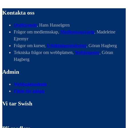
Kontakta oss
Ordförande
, Hans Hasselgren
Frågor om medlemsskap,
Medlemsansvarig
, Madeleine
Ejremyr
Frågor om kurser,
Utbildningsutskottet
, Göran Hagberg
Tekniska frågor om webbplatsen,
Webbmaster
,
Göran
Hagberg
Admin
Webbplatsadmin
Flöde för inlägg
Vi tar Swish