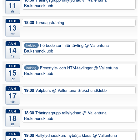
11
Brukshundklubb
tis
AUG
18:30
Torsdagsträning
13
tor
AUG
Förbedelser inför tävling
@ Vallentuna
heldag
14
Brukshundklubb
fre
AUG
Freestyle- och HTM-tävlingar
@ Vallentuna
heldag
15
Brukshundklubb
lör
AUG
19:00
Valpkurs
@ Vallentuna Brukshundklubb
17
mån
AUG
18:30
Träningsgrupp rallylydnad
@ Vallentuna
18
Brukshundklubb
tis
AUG
19:00
Rallylydnadskurs nybörjarklass
@ Vallentuna