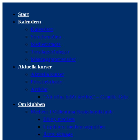
Hoppa
till
Start
innehållet
Kalendern
Kalendern
Styrelsemöten
Medlemsmöte
Torsdagsträningar
Måndagspromenader
Aktuella kurser
Aktuella kurser
Privatlektioner
Artiklar
”Att träna inför tävling” – Camilla Grip
Om klubben
Medlem i Vallentuna Brukshundklubb
Bli ny medlem
Uppdatera medlemsuppgifter
Årets ekipage