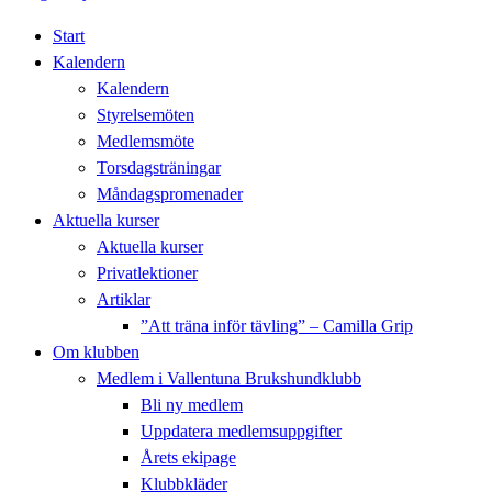
Start
Kalendern
Kalendern
Styrelsemöten
Medlemsmöte
Torsdagsträningar
Måndagspromenader
Aktuella kurser
Aktuella kurser
Privatlektioner
Artiklar
”Att träna inför tävling” – Camilla Grip
Om klubben
Medlem i Vallentuna Brukshundklubb
Bli ny medlem
Uppdatera medlemsuppgifter
Årets ekipage
Klubbkläder