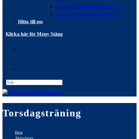
Protokoll Verksamhetsår 2017
Protokoll Verksamhetsår 2016
Hitta till oss
Klicka här för Meny
Stäng
Press
Escape
to
close
Torsdagsträning
the
search
panel.
Hem
>
Aktiviteter