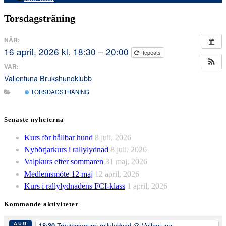
Torsdagsträning
NÄR:
16 april, 2026 kl. 18:30 – 20:00
Repeats
VAR:
Vallentuna Brukshundklubb
TORSDAGSTRÄNING
Senaste nyheterna
Kurs för hållbar hund
8 juli, 2026
Nybörjarkurs i rallylydnad
8 juli, 2026
Valpkurs efter sommaren
31 maj, 2026
Medlemsmöte 12 maj
12 april, 2026
Kurs i rallylydnadens FCI-klass
1 april, 2026
Kommande aktiviteter
AUG
18:30
Träningsgrupp rallylydnad
@ Vallentuna