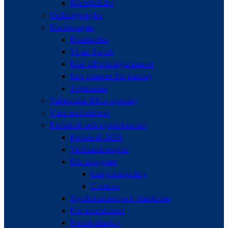
Klubbkläder
Ordningsregler
Klubbstugan
Bomkoden
Vi tar Swish
Kod till träningsrummet
Inre rummet för träning
Soptunnan
Vallentuna BK:s styrning
Våra instruktörer
Protokoll och styrdokument
Protokoll 2026
Verksamhetsplan
Din integritet
Integritetspolicy
Cookies
Styrdokument och blanketter
För instruktörer
Protokollarkiv