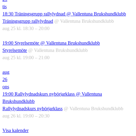
tis
18:30
Träningsgrupp rallylydnad
@ Vallentuna Brukshundklubb
Träningsgrupp rallylydnad
@ Vallentuna Brukshundklubb
aug 25 kl. 18:30 – 20:00
19:00
Styrelsemöte
@ Vallentuna Brukshundklubb
Styrelsemöte
@ Vallentuna Brukshundklubb
aug 25 kl. 19:00 – 21:00
aug
26
ons
19:00
Rallylydnadskurs nybörjarklass
@ Vallentuna
Brukshundklubb
Rallylydnadskurs nybörjarklass
@ Vallentuna Brukshundklubb
aug 26 kl. 19:00 – 20:30
Visa kalender