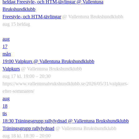
heldag
Freestyle- och HTM-tävlingar
@ Vallentuna
Brukshundklubb
Freestyle- och HTM-tävlingar
@ Vallentuna Brukshundklubb
aug 15
heldag
aug
17
mån
19:00
Valpkurs
@ Vallentuna Brukshundklubb
Valpkurs
@ Vallentuna Brukshundklubb
aug 17 kl. 19:00 – 20:30
https://www.vallentunabrukshundklubb.se/2026/05/31/valpkurs-
efter-sommaren/
aug
18
tis
18:30
Träningsgrupp rallylydnad
@ Vallentuna Brukshundklubb
Träningsgrupp rallylydnad
@ Vallentuna Brukshundklubb
aug 18 kl. 18:30 – 20:00