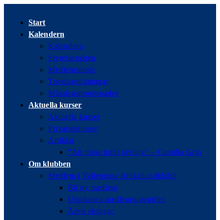
Hoppa
till
Start
innehållet
Kalendern
Kalendern
Styrelsemöten
Medlemsmöte
Torsdagsträningar
Måndagspromenader
Aktuella kurser
Aktuella kurser
Privatlektioner
Artiklar
”Att träna inför tävling” – Camilla Grip
Om klubben
Medlem i Vallentuna Brukshundklubb
Bli ny medlem
Uppdatera medlemsuppgifter
Årets ekipage