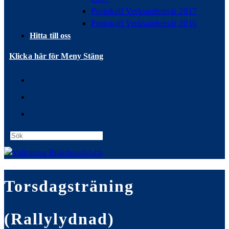
Protokoll Verksamhetsår 2017
Protokoll Verksamhetsår 2016
Hitta till oss
Klicka här för Meny
Stäng
Press
Escape
to
close
Torsdagsträning
the
search
panel.
(Rallylydnad)