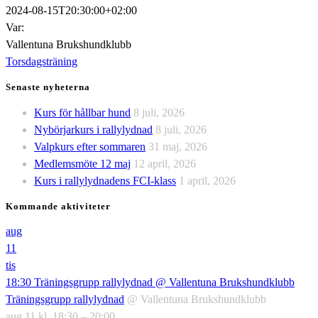
2024-08-15T20:30:00+02:00
Var:
Vallentuna Brukshundklubb
Torsdagsträning
Senaste nyheterna
Kurs för hållbar hund
8 juli, 2026
Nybörjarkurs i rallylydnad
8 juli, 2026
Valpkurs efter sommaren
31 maj, 2026
Medlemsmöte 12 maj
12 april, 2026
Kurs i rallylydnadens FCI-klass
1 april, 2026
Kommande aktiviteter
aug
11
tis
18:30
Träningsgrupp rallylydnad
@ Vallentuna Brukshundklubb
Träningsgrupp rallylydnad
@ Vallentuna Brukshundklubb
aug 11 kl. 18:30 – 20:00