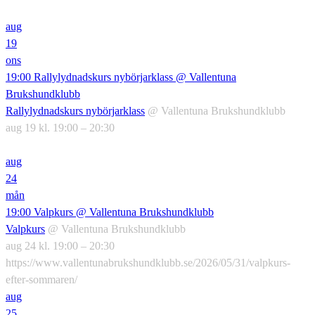
aug
19
ons
19:00
Rallylydnadskurs nybörjarklass
@ Vallentuna
Brukshundklubb
Rallylydnadskurs nybörjarklass
@ Vallentuna Brukshundklubb
aug 19 kl. 19:00 – 20:30
aug
24
mån
19:00
Valpkurs
@ Vallentuna Brukshundklubb
Valpkurs
@ Vallentuna Brukshundklubb
aug 24 kl. 19:00 – 20:30
https://www.vallentunabrukshundklubb.se/2026/05/31/valpkurs-
efter-sommaren/
aug
25