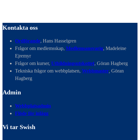
Kontakta oss
Ordförande
, Hans Hasselgren
Frågor om medlemsskap,
Medlemsansvarig
, Madeleine
Ejremyr
Frågor om kurser,
Utbildningsutskottet
, Göran Hagberg
Tekniska frågor om webbplatsen,
Webbmaster
,
Göran
Hagberg
Admin
Webbplatsadmin
Flöde för inlägg
Vi tar Swish