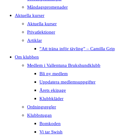
Måndagspromenader
Aktuella kurser
Aktuella kurser
Privatlektioner
Artiklar
”Att träna inför tävling” – Camilla Grip
Om klubben
Medlem i Vallentuna Brukshundklubb
Bli ny medlem
Uppdatera medlemsuppgifter
Årets ekipage
Klubbkläder
Ordningsregler
Klubbstugan
Bomkoden
Vi tar Swish