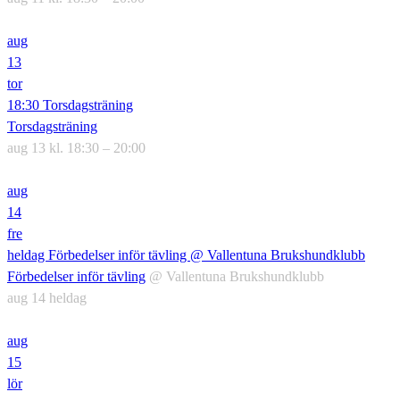
aug
13
tor
18:30
Torsdagsträning
Torsdagsträning
aug 13 kl. 18:30 – 20:00
aug
14
fre
heldag
Förbedelser inför tävling
@ Vallentuna Brukshundklubb
Förbedelser inför tävling
@ Vallentuna Brukshundklubb
aug 14
heldag
aug
15
lör