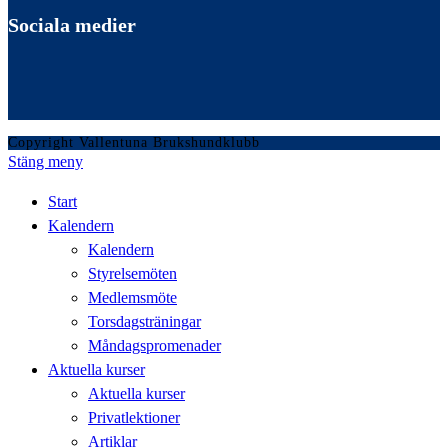
Sociala medier
Copyright Vallentuna Brukshundklubb
Stäng meny
Start
Kalendern
Kalendern
Styrelsemöten
Medlemsmöte
Torsdagsträningar
Måndagspromenader
Aktuella kurser
Aktuella kurser
Privatlektioner
Artiklar