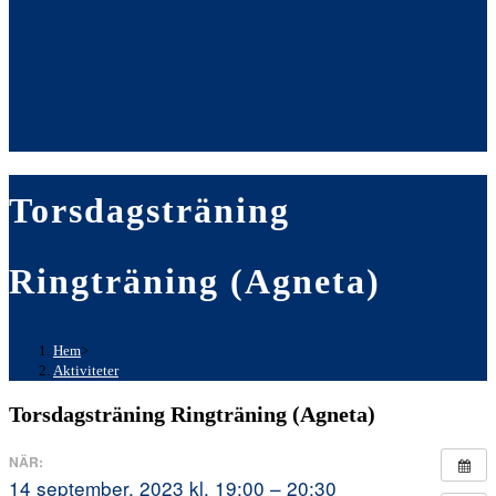
Torsdagsträning
Ringträning (Agneta)
Hem
>
Aktiviteter
Torsdagsträning Ringträning (Agneta)
NÄR:
14 september, 2023 kl. 19:00 – 20:30