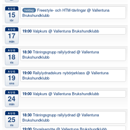
AUG
Freestyle- och HTM-tävlingar
@ Vallentuna
heldag
15
Brukshundklubb
lör
AUG
19:00
Valpkurs
@ Vallentuna Brukshundklubb
17
mån
AUG
18:30
Träningsgrupp rallylydnad
@ Vallentuna
18
Brukshundklubb
tis
AUG
19:00
Rallylydnadskurs nybörjarklass
@ Vallentuna
19
Brukshundklubb
ons
AUG
19:00
Valpkurs
@ Vallentuna Brukshundklubb
24
mån
AUG
18:30
Träningsgrupp rallylydnad
@ Vallentuna
25
Brukshundklubb
tis
19:00
Styrelsemöte
@ Vallentuna Brukshundklubb