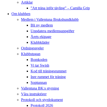
Artiklar
”Att träna inför tävling” – Camilla Grip
Om klubben
Medlem i Vallentuna Brukshundklubb
Bli ny medlem
Uppdatera medlemsuppgifter
Årets ekipage
Klubbkläder
Ordningsregler
Klubbstugan
Bomkoden
Vi tar Swish
Kod till träningsrummet
Inre rummet för träning
Soptunnan
Vallentuna BK:s styrning
Våra instruktörer
Protokoll och styrdokument
Protokoll 2026