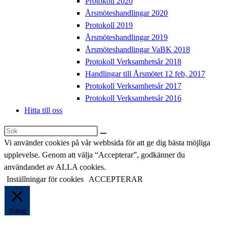
Protokoll 2020
Årsmöteshandlingar 2020
Protokoll 2019
Årsmöteshandlingar 2019
Årsmöteshandlingar VaBK 2018
Protokoll Verksamhetsår 2018
Handlingar till Årsmötet 12 feb, 2017
Protokoll Verksamhetsår 2017
Protokoll Verksamhetsår 2016
Hitta till oss
Sök
på
Vi använder cookies på vår webbsida för att ge dig bästa möjliga
denna
upplevelse. Genom att välja “Accepterar”, godkänner du
webbplats
användandet av ALLA cookies.
Inställningar för cookies
ACCEPTERAR
Stäng