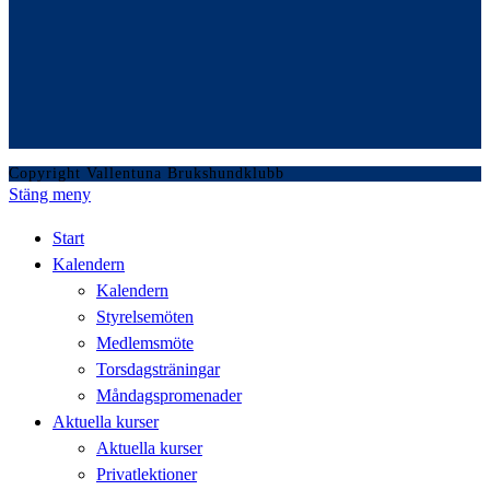
Copyright Vallentuna Brukshundklubb
Stäng meny
Start
Kalendern
Kalendern
Styrelsemöten
Medlemsmöte
Torsdagsträningar
Måndagspromenader
Aktuella kurser
Aktuella kurser
Privatlektioner