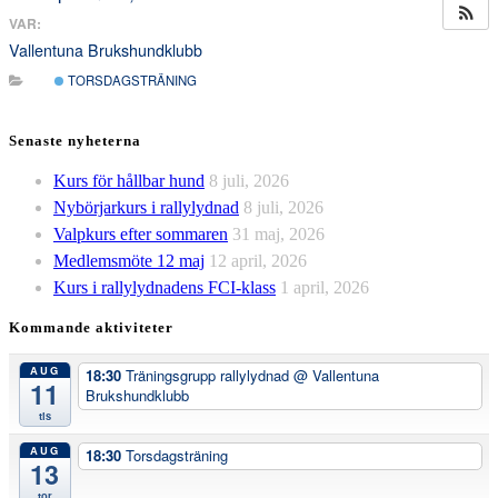
VAR:
Vallentuna Brukshundklubb
TORSDAGSTRÄNING
Senaste nyheterna
Kurs för hållbar hund
8 juli, 2026
Nybörjarkurs i rallylydnad
8 juli, 2026
Valpkurs efter sommaren
31 maj, 2026
Medlemsmöte 12 maj
12 april, 2026
Kurs i rallylydnadens FCI-klass
1 april, 2026
Kommande aktiviteter
AUG
18:30
Träningsgrupp rallylydnad
@ Vallentuna
11
Brukshundklubb
tis
AUG
18:30
Torsdagsträning
13
tor