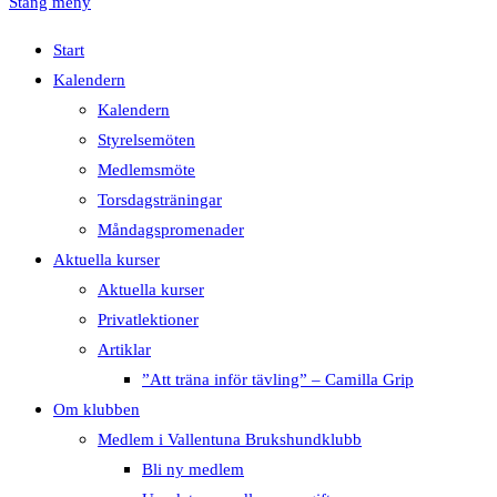
Stäng meny
Start
Kalendern
Kalendern
Styrelsemöten
Medlemsmöte
Torsdagsträningar
Måndagspromenader
Aktuella kurser
Aktuella kurser
Privatlektioner
Artiklar
”Att träna inför tävling” – Camilla Grip
Om klubben
Medlem i Vallentuna Brukshundklubb
Bli ny medlem