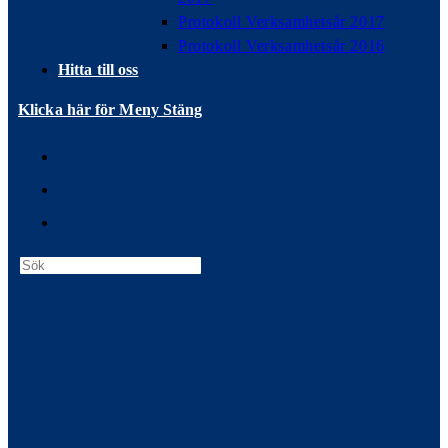
Protokoll Verksamhetsår 2017
Protokoll Verksamhetsår 2016
Hitta till oss
Klicka här för Meny
Stäng
Press
Escape
to
close
the
search
panel.