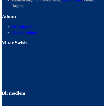
Tekniska frågor om webbplatsen,
Webbmaster
,
Göran
Hagberg
Admin
Webbplatsadmin
Flöde för inlägg
Vi tar Swish
Bli medlem