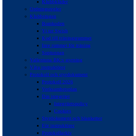
Klubbkläder
Ordningsregler
Klubbstugan
Bomkoden
Vi tar Swish
Kod till träningsrummet
Inre rummet för träning
Soptunnan
Vallentuna BK:s styrning
Våra instruktörer
Protokoll och styrdokument
Protokoll 2026
Verksamhetsplan
Din integritet
Integritetspolicy
Cookies
Styrdokument och blanketter
För instruktörer
Protokollarkiv