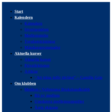
Hoppa
till
Start
innehållet
Kalendern
Kalendern
Styrelsemöten
Medlemsmöte
Torsdagsträningar
Måndagspromenader
Aktuella kurser
Aktuella kurser
Privatlektioner
Artiklar
”Att träna inför tävling” – Camilla Grip
Om klubben
Medlem i Vallentuna Brukshundklubb
Bli ny medlem
Uppdatera medlemsuppgifter
Årets ekipage