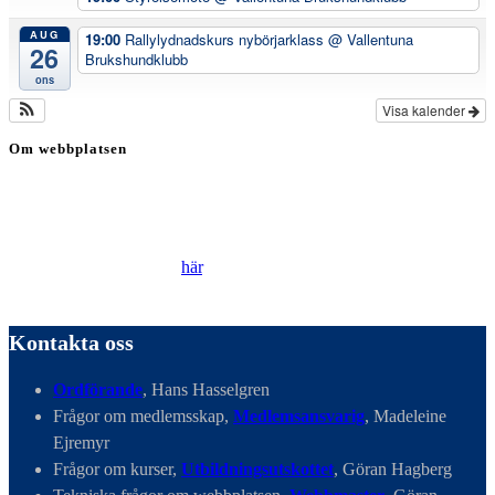
AUG
19:00
Rallylydnadskurs nybörjarklass
@ Vallentuna
26
Brukshundklubb
ons
Visa kalender
Om webbplatsen
Genom att besöka vår webbplats accepterar du att vi använder
cookies för att ständigt kunna förbättra din webbupplevelse.
Läs vår Integritetspolicy
här
.
Kontakta oss
Ordförande
, Hans Hasselgren
Frågor om medlemsskap,
Medlemsansvarig
, Madeleine
Ejremyr
Frågor om kurser,
Utbildningsutskottet
, Göran Hagberg