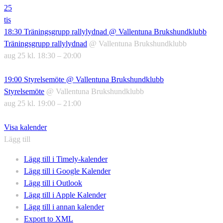
25
tis
18:30
Träningsgrupp rallylydnad
@ Vallentuna Brukshundklubb
Träningsgrupp rallylydnad
@ Vallentuna Brukshundklubb
aug 25 kl. 18:30 – 20:00
19:00
Styrelsemöte
@ Vallentuna Brukshundklubb
Styrelsemöte
@ Vallentuna Brukshundklubb
aug 25 kl. 19:00 – 21:00
Visa kalender
Lägg till
Lägg till i Timely-kalender
Lägg till i Google Kalender
Lägg till i Outlook
Lägg till i Apple Kalender
Lägg till i annan kalender
Export to XML