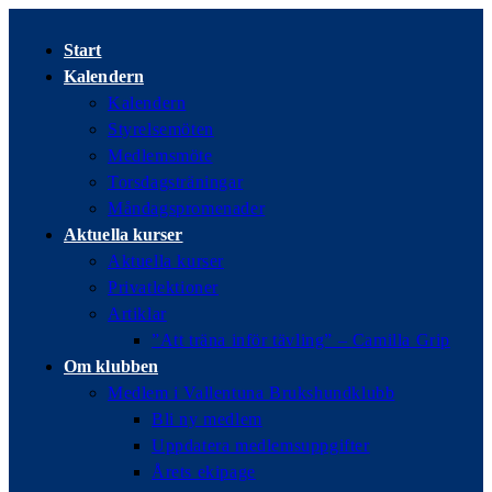
Hoppa
till
Start
innehållet
Kalendern
Kalendern
Styrelsemöten
Medlemsmöte
Torsdagsträningar
Måndagspromenader
Aktuella kurser
Aktuella kurser
Privatlektioner
Artiklar
”Att träna inför tävling” – Camilla Grip
Om klubben
Medlem i Vallentuna Brukshundklubb
Bli ny medlem
Uppdatera medlemsuppgifter
Årets ekipage