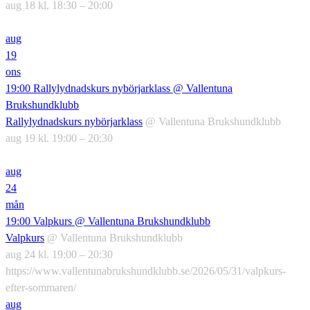
aug 18 kl. 18:30 – 20:00
aug
19
ons
19:00
Rallylydnadskurs nybörjarklass
@ Vallentuna
Brukshundklubb
Rallylydnadskurs nybörjarklass
@ Vallentuna Brukshundklubb
aug 19 kl. 19:00 – 20:30
aug
24
mån
19:00
Valpkurs
@ Vallentuna Brukshundklubb
Valpkurs
@ Vallentuna Brukshundklubb
aug 24 kl. 19:00 – 20:30
https://www.vallentunabrukshundklubb.se/2026/05/31/valpkurs-
efter-sommaren/
aug