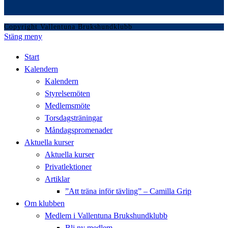
Copyright Vallentuna Brukshundklubb
Stäng meny
Start
Kalendern
Kalendern
Styrelsemöten
Medlemsmöte
Torsdagsträningar
Måndagspromenader
Aktuella kurser
Aktuella kurser
Privatlektioner
Artiklar
”Att träna inför tävling” – Camilla Grip
Om klubben
Medlem i Vallentuna Brukshundklubb
Bli ny medlem