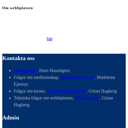
Om webbplatsen
Genom att besöka vår webbplats accepterar du att vi använder
cookies för att ständigt kunna förbättra din webbupplevelse.
Läs vår Integritetspolicy
här
.
Kontakta oss
Ordförande
, Hans Hasselgren
Frågor om medlemsskap,
Medlemsansvarig
, Madeleine
Ejremyr
Frågor om kurser,
Utbildningsutskottet
, Göran Hagberg
Tekniska frågor om webbplatsen,
Webbmaster
,
Göran
Hagberg
Admin