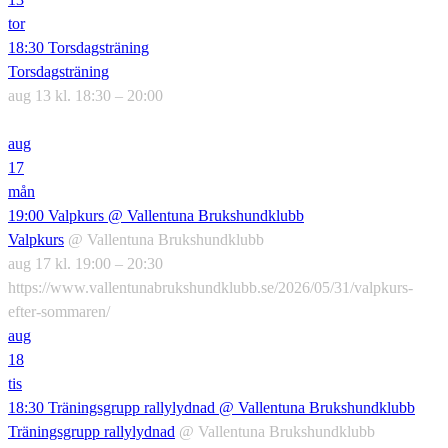
tor
18:30
Torsdagsträning
Torsdagsträning
aug 13 kl. 18:30 – 20:00
aug
17
mån
19:00
Valpkurs
@ Vallentuna Brukshundklubb
Valpkurs
@ Vallentuna Brukshundklubb
aug 17 kl. 19:00 – 20:30
https://www.vallentunabrukshundklubb.se/2026/05/31/valpkurs-
efter-sommaren/
aug
18
tis
18:30
Träningsgrupp rallylydnad
@ Vallentuna Brukshundklubb
Träningsgrupp rallylydnad
@ Vallentuna Brukshundklubb