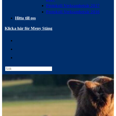
Protokoll Verksamhetsår 2017
Protokoll Verksamhetsår 2016
Hitta till oss
Klicka här för Meny
Stäng
Press
Escape
to
close
the
search
panel.