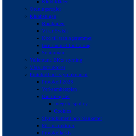
Klubbkläder
Ordningsregler
Klubbstugan
Bomkoden
Vi tar Swish
Kod till träningsrummet
Inre rummet för träning
Soptunnan
Vallentuna BK:s styrning
Våra instruktörer
Protokoll och styrdokument
Protokoll 2026
Verksamhetsplan
Din integritet
Integritetspolicy
Cookies
Styrdokument och blanketter
För instruktörer
Protokollarkiv