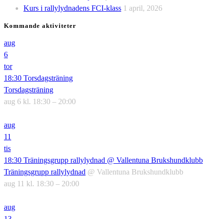
Kurs i rallylydnadens FCI-klass
1 april, 2026
Kommande aktiviteter
aug
6
tor
18:30
Torsdagsträning
Torsdagsträning
aug 6 kl. 18:30 – 20:00
aug
11
tis
18:30
Träningsgrupp rallylydnad
@ Vallentuna Brukshundklubb
Träningsgrupp rallylydnad
@ Vallentuna Brukshundklubb
aug 11 kl. 18:30 – 20:00
aug
13