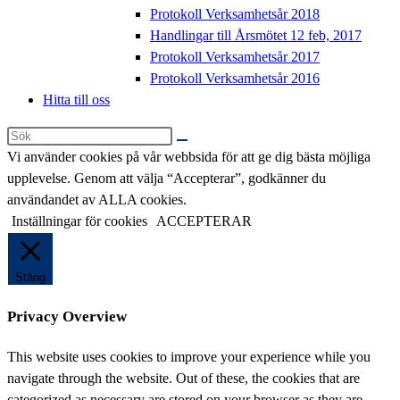
Protokoll Verksamhetsår 2018
Handlingar till Årsmötet 12 feb, 2017
Protokoll Verksamhetsår 2017
Protokoll Verksamhetsår 2016
Hitta till oss
Sök
på
Vi använder cookies på vår webbsida för att ge dig bästa möjliga
denna
upplevelse. Genom att välja “Accepterar”, godkänner du
webbplats
användandet av ALLA cookies.
Inställningar för cookies
ACCEPTERAR
Stäng
Privacy Overview
This website uses cookies to improve your experience while you
navigate through the website. Out of these, the cookies that are
categorized as necessary are stored on your browser as they are