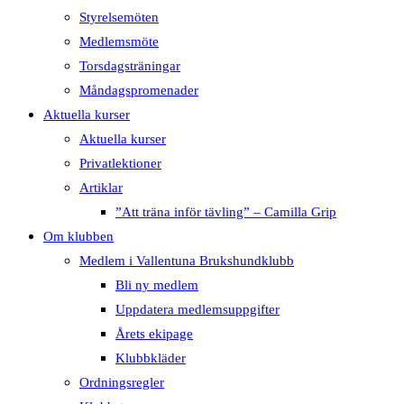
Styrelsemöten
Medlemsmöte
Torsdagsträningar
Måndagspromenader
Aktuella kurser
Aktuella kurser
Privatlektioner
Artiklar
”Att träna inför tävling” – Camilla Grip
Om klubben
Medlem i Vallentuna Brukshundklubb
Bli ny medlem
Uppdatera medlemsuppgifter
Årets ekipage
Klubbkläder
Ordningsregler