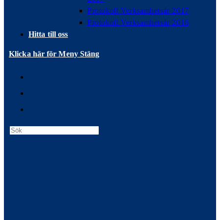
Protokoll Verksamhetsår 2017
Protokoll Verksamhetsår 2016
Hitta till oss
Klicka här för Meny
Stäng
Press
Escape
to
close
the
search
panel.