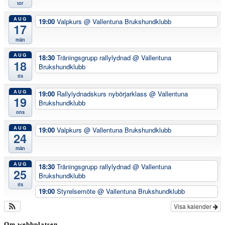
tor
AUG
19:00
Valpkurs
@ Vallentuna Brukshundklubb
17
mån
AUG
18:30
Träningsgrupp rallylydnad
@ Vallentuna
18
Brukshundklubb
tis
AUG
19:00
Rallylydnadskurs nybörjarklass
@ Vallentuna
19
Brukshundklubb
ons
AUG
19:00
Valpkurs
@ Vallentuna Brukshundklubb
24
mån
AUG
18:30
Träningsgrupp rallylydnad
@ Vallentuna
25
Brukshundklubb
tis
19:00
Styrelsemöte
@ Vallentuna Brukshundklubb
Visa kalender
Om webbplatsen