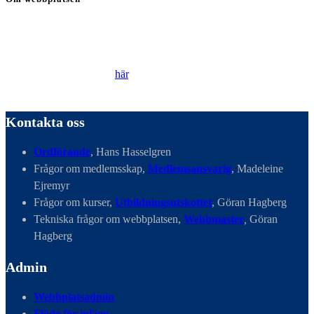
Genom att besöka vår webbplats accepterar du att vi använder
cookies för att ständigt kunna förbättra din webbupplevelse.
Läs vår Integritetspolicy
här
.
Kontakta oss
Ordförande
, Hans Hasselgren
Frågor om medlemsskap,
Medlemsansvarig
, Madeleine
Ejremyr
Frågor om kurser,
Utbildningsutskottet
, Göran Hagberg
Tekniska frågor om webbplatsen,
Webbmaster
,
Göran
Hagberg
Admin
Webbplatsadmin
Flöde för inlägg