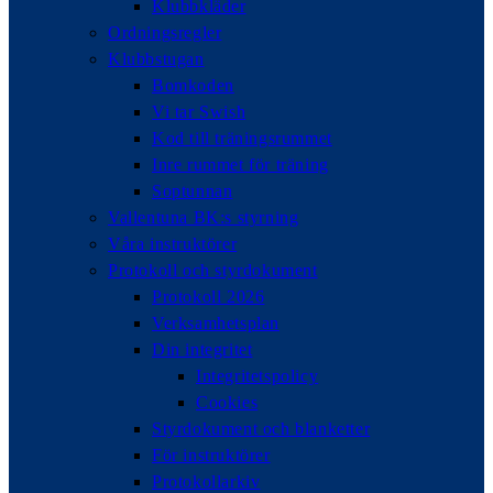
Klubbkläder
Ordningsregler
Klubbstugan
Bomkoden
Vi tar Swish
Kod till träningsrummet
Inre rummet för träning
Soptunnan
Vallentuna BK:s styrning
Våra instruktörer
Protokoll och styrdokument
Protokoll 2026
Verksamhetsplan
Din integritet
Integritetspolicy
Cookies
Styrdokument och blanketter
För instruktörer
Protokollarkiv