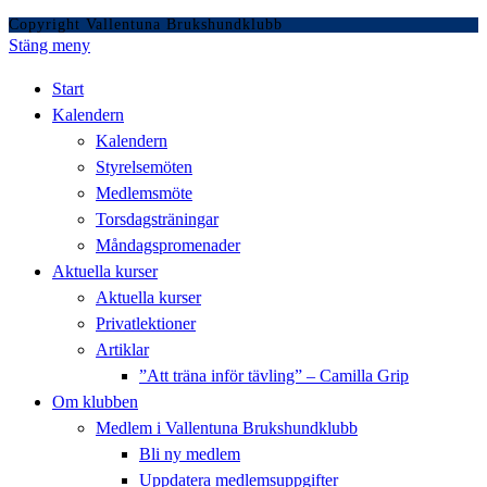
Copyright Vallentuna Brukshundklubb
Stäng meny
Start
Kalendern
Kalendern
Styrelsemöten
Medlemsmöte
Torsdagsträningar
Måndagspromenader
Aktuella kurser
Aktuella kurser
Privatlektioner
Artiklar
”Att träna inför tävling” – Camilla Grip
Om klubben
Medlem i Vallentuna Brukshundklubb
Bli ny medlem
Uppdatera medlemsuppgifter