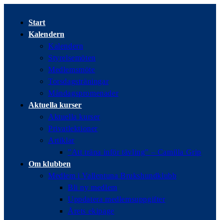
Hoppa
till
Start
innehållet
Kalendern
Kalendern
Styrelsemöten
Medlemsmöte
Torsdagsträningar
Måndagspromenader
Aktuella kurser
Aktuella kurser
Privatlektioner
Artiklar
”Att träna inför tävling” – Camilla Grip
Om klubben
Medlem i Vallentuna Brukshundklubb
Bli ny medlem
Uppdatera medlemsuppgifter
Årets ekipage