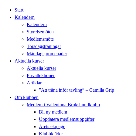
Start
Kalendern
Kalendern
Styrelsemöten
Medlemsmöte
Torsdagsträningar
Måndagspromenader
Aktuella kurser
Aktuella kurser
Privatlektioner
Artiklar
”Att träna inför tävling” – Camilla Grip
Om klubben
Medlem i Vallentuna Brukshundklubb
Bli ny medlem
Uppdatera medlemsuppgifter
Årets ekipage
Klubbkläder