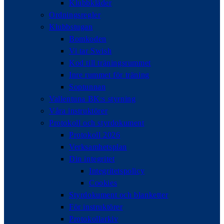
Klubbkläder
Ordningsregler
Klubbstugan
Bomkoden
Vi tar Swish
Kod till träningsrummet
Inre rummet för träning
Soptunnan
Vallentuna BK:s styrning
Våra instruktörer
Protokoll och styrdokument
Protokoll 2026
Verksamhetsplan
Din integritet
Integritetspolicy
Cookies
Styrdokument och blanketter
För instruktörer
Protokollarkiv