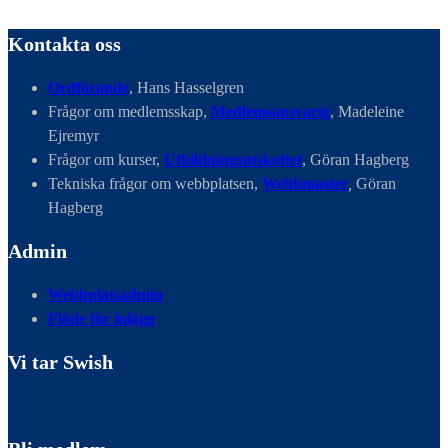
Kontakta oss
Ordförande
, Hans Hasselgren
Frågor om medlemsskap,
Medlemsansvarig
, Madeleine
Ejremyr
Frågor om kurser,
Utbildningsutskottet
, Göran Hagberg
Tekniska frågor om webbplatsen,
Webbmaster
,
Göran
Hagberg
Admin
Webbplatsadmin
Flöde för inlägg
Vi tar Swish