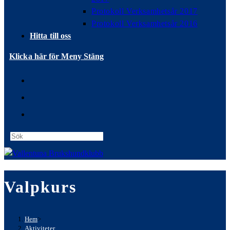
Protokoll Verksamhetsår 2017
Protokoll Verksamhetsår 2016
Hitta till oss
Klicka här för Meny
Stäng
Press
Escape
to
close
Valpkurs
the
search
panel.
Hem
>
Aktiviteter