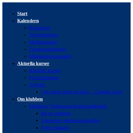
Hoppa
till
Start
innehållet
Kalendern
Kalendern
Styrelsemöten
Medlemsmöte
Torsdagsträningar
Måndagspromenader
Aktuella kurser
Aktuella kurser
Privatlektioner
Artiklar
”Att träna inför tävling” – Camilla Grip
Om klubben
Medlem i Vallentuna Brukshundklubb
Bli ny medlem
Uppdatera medlemsuppgifter
Årets ekipage