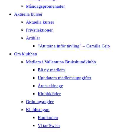
Måndagspromenader
Aktuella kurser
Aktuella kurser
Privatlektioner
Artiklar
”Att träna inför tävling” – Camilla Grip
Om klubben
Medlem i Vallentuna Brukshundklubb
Bli ny medlem
Uppdatera medlemsuppgifter
Årets ekipage
Klubbkläder
Ordningsregler
Klubbstugan
Bomkoden
Vi tar Swish