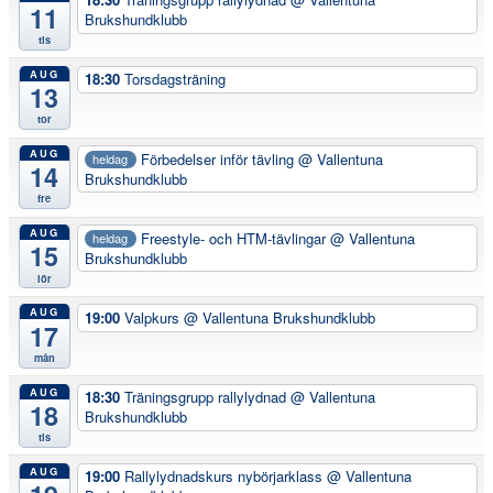
11
Brukshundklubb
tis
AUG
18:30
Torsdagsträning
13
tor
AUG
Förbedelser inför tävling
@ Vallentuna
heldag
14
Brukshundklubb
fre
AUG
Freestyle- och HTM-tävlingar
@ Vallentuna
heldag
15
Brukshundklubb
lör
AUG
19:00
Valpkurs
@ Vallentuna Brukshundklubb
17
mån
AUG
18:30
Träningsgrupp rallylydnad
@ Vallentuna
18
Brukshundklubb
tis
AUG
19:00
Rallylydnadskurs nybörjarklass
@ Vallentuna