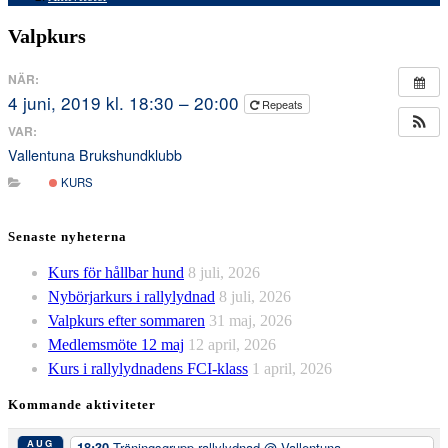
Valpkurs
NÄR:
4 juni, 2019 kl. 18:30 – 20:00
Repeats
VAR:
Vallentuna Brukshundklubb
KURS
Senaste nyheterna
Kurs för hållbar hund
8 juli, 2026
Nybörjarkurs i rallylydnad
8 juli, 2026
Valpkurs efter sommaren
31 maj, 2026
Medlemsmöte 12 maj
12 april, 2026
Kurs i rallylydnadens FCI-klass
1 april, 2026
Kommande aktiviteter
AUG
18:30
Träningsgrupp rallylydnad
@ Vallentuna