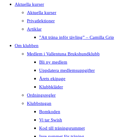
Aktuella kurser
Aktuella kurser
Privatlektioner
Artiklar
”Att träna inför tävling” – Camilla Grip
Om klubben
Medlem i Vallentuna Brukshundklubb
Bli ny medlem
Uppdatera medlemsuppgifter
Årets ekipage
Klubbkläder
Ordningsregler
Klubbstugan
Bomkoden
Vi tar Swish
Kod till träningsrummet
Inre rummet för träning