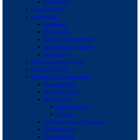
Klubbkläder
Ordningsregler
Klubbstugan
Bomkoden
Vi tar Swish
Kod till träningsrummet
Inre rummet för träning
Soptunnan
Vallentuna BK:s styrning
Våra instruktörer
Protokoll och styrdokument
Protokoll 2026
Verksamhetsplan
Din integritet
Integritetspolicy
Cookies
Styrdokument och blanketter
För instruktörer
Protokollarkiv