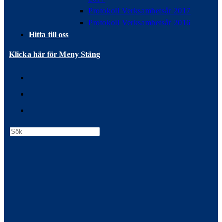
Protokoll Verksamhetsår 2017
Protokoll Verksamhetsår 2016
Hitta till oss
Klicka här för Meny
Stäng
Press
Escape
to
close
the
search
panel.