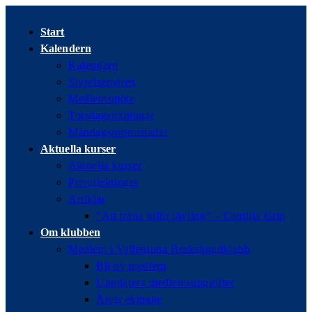
Hoppa
till
Start
innehållet
Kalendern
Kalendern
Styrelsemöten
Medlemsmöte
Torsdagsträningar
Måndagspromenader
Aktuella kurser
Aktuella kurser
Privatlektioner
Artiklar
”Att träna inför tävling” – Camilla Grip
Om klubben
Medlem i Vallentuna Brukshundklubb
Bli ny medlem
Uppdatera medlemsuppgifter
Årets ekipage