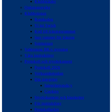
Klubbkläder
Ordningsregler
Klubbstugan
Bomkoden
Vi tar Swish
Kod till träningsrummet
Inre rummet för träning
Soptunnan
Vallentuna BK:s styrning
Våra instruktörer
Protokoll och styrdokument
Protokoll 2026
Verksamhetsplan
Din integritet
Integritetspolicy
Cookies
Styrdokument och blanketter
För instruktörer
Protokollarkiv