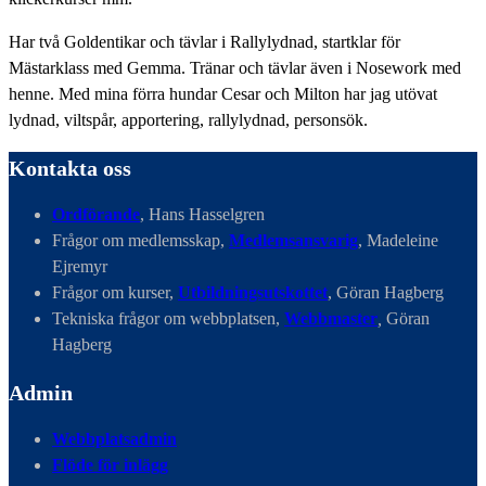
Har två Goldentikar och tävlar i Rallylydnad, startklar för
Mästarklass med Gemma. Tränar och tävlar även i Nosework med
henne. Med mina förra hundar Cesar och Milton har jag utövat
lydnad, viltspår, apportering, rallylydnad, personsök.
Kontakta oss
Ordförande
, Hans Hasselgren
Frågor om medlemsskap,
Medlemsansvarig
, Madeleine
Ejremyr
Frågor om kurser,
Utbildningsutskottet
, Göran Hagberg
Tekniska frågor om webbplatsen,
Webbmaster
,
Göran
Hagberg
Admin
Webbplatsadmin
Flöde för inlägg