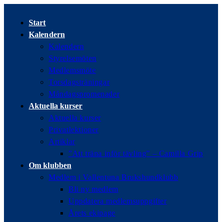
Hoppa
till
Start
innehållet
Kalendern
Kalendern
Styrelsemöten
Medlemsmöte
Torsdagsträningar
Måndagspromenader
Aktuella kurser
Aktuella kurser
Privatlektioner
Artiklar
”Att träna inför tävling” – Camilla Grip
Om klubben
Medlem i Vallentuna Brukshundklubb
Bli ny medlem
Uppdatera medlemsuppgifter
Årets ekipage