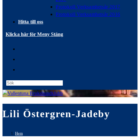
Protokoll Verksamhetsår 2017
Protokoll Verksamhetsår 2016
Hitta till oss
Klicka här för Meny
Stäng
Press
Escape
to
close
Lili Östergren-Jadeby
the
search
panel.
Hem