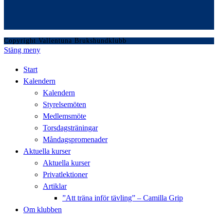
Copyright Vallentuna Brukshundklubb
Stäng meny
Start
Kalendern
Kalendern
Styrelsemöten
Medlemsmöte
Torsdagsträningar
Måndagspromenader
Aktuella kurser
Aktuella kurser
Privatlektioner
Artiklar
”Att träna inför tävling” – Camilla Grip
Om klubben