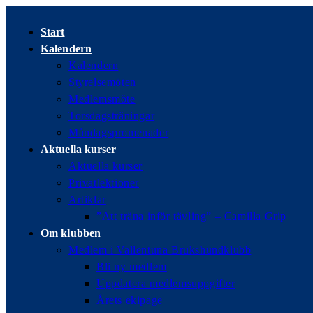
Hoppa
till
Start
innehållet
Kalendern
Kalendern
Styrelsemöten
Medlemsmöte
Torsdagsträningar
Måndagspromenader
Aktuella kurser
Aktuella kurser
Privatlektioner
Artiklar
”Att träna inför tävling” – Camilla Grip
Om klubben
Medlem i Vallentuna Brukshundklubb
Bli ny medlem
Uppdatera medlemsuppgifter
Årets ekipage