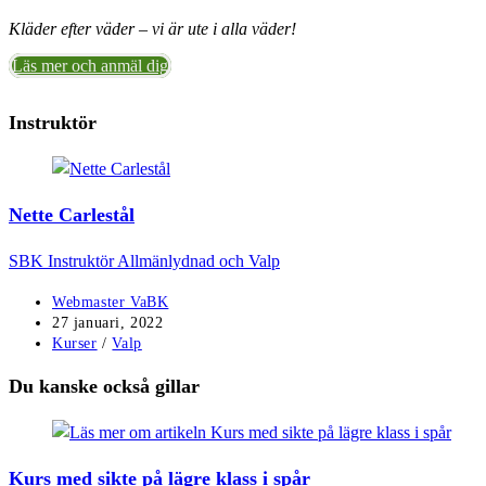
Kläder efter väder – vi är ute i alla väder!
Läs mer och anmäl dig
Instruktör
Nette Carlestål
SBK Instruktör Allmänlydnad och Valp
Inläggsförfattare:
Webmaster VaBK
Inlägget
27 januari, 2022
publicerat:
Inläggskategori:
Kurser
/
Valp
Du kanske också gillar
Kurs med sikte på lägre klass i spår