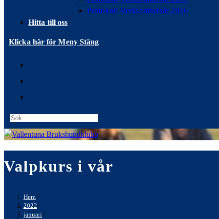
Protokoll Verksamhetsår 2016
Hitta till oss
Klicka här för Meny
Stäng
Press
Escape
to
close
Valpkurs i vår
the
search
panel.
Hem
>
2022
>
januari
>