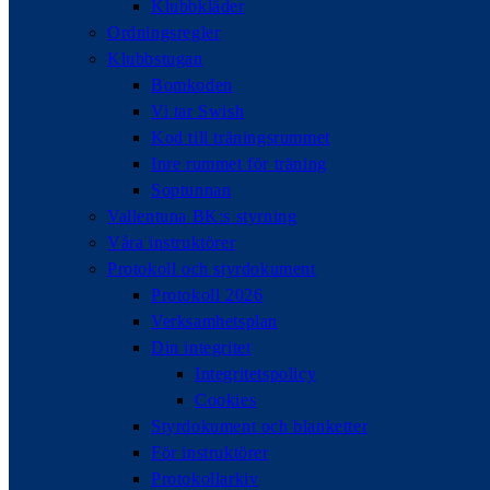
Klubbkläder
Ordningsregler
Klubbstugan
Bomkoden
Vi tar Swish
Kod till träningsrummet
Inre rummet för träning
Soptunnan
Vallentuna BK:s styrning
Våra instruktörer
Protokoll och styrdokument
Protokoll 2026
Verksamhetsplan
Din integritet
Integritetspolicy
Cookies
Styrdokument och blanketter
För instruktörer
Protokollarkiv