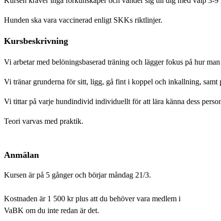
Kursen kräver inga förkunskaper och vänder sig till dig med valp 3-9
Hunden ska vara vaccinerad enligt SKKs riktlinjer.
Kursbeskrivning
Vi arbetar med belöningsbaserad träning och lägger fokus på hur man ska
Vi tränar grunderna för sitt, ligg, gå fint i koppel och inkallning, samt 
Vi tittar på varje hundindivid individuellt för att lära känna dess per
Teori varvas med praktik.
Anmälan
Kursen är på 5 gånger och börjar måndag 21/3.
Kostnaden är 1 500 kr plus att du behöver vara medlem i
VaBK om du inte redan är det.