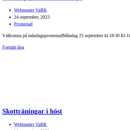
Inläggsförfattare:
Webmaster VaBK
Inlägget
24 september, 2023
publicerat:
Inläggskategori:
Promenad
Välkomna på måndagspromenadMåndag 25 september kl 18:30 Kl 18:30
Måndagspromenad
Fortsätt läsa
25
sept
Skotträningar i höst
Inläggsförfattare:
Webmaster VaBK