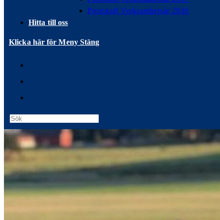
Protokoll Verksamhetsår 2016
Hitta till oss
Klicka här för Meny
Stäng
Press
Escape
to
close
the
search
panel.