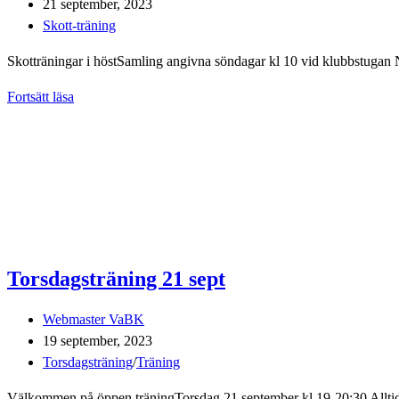
Inlägget
21 september, 2023
publicerat:
Inläggskategori:
Skott-träning
Skotträningar i höstSamling angivna söndagar kl 10 vid klubbstugan 
Skotträningar
Fortsätt läsa
i
höst
Torsdagsträning 21 sept
Inläggsförfattare:
Webmaster VaBK
Inlägget
19 september, 2023
publicerat:
Inläggskategori:
Torsdagsträning
/
Träning
Välkommen på öppen träningTorsdag 21 september kl 19-20:30 Alltid mi