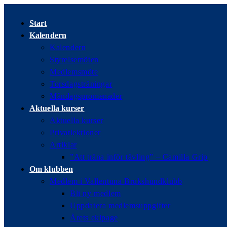
Hoppa
till
Start
innehållet
Kalendern
Kalendern
Styrelsemöten
Medlemsmöte
Torsdagsträningar
Måndagspromenader
Aktuella kurser
Aktuella kurser
Privatlektioner
Artiklar
”Att träna inför tävling” – Camilla Grip
Om klubben
Medlem i Vallentuna Brukshundklubb
Bli ny medlem
Uppdatera medlemsuppgifter
Årets ekipage