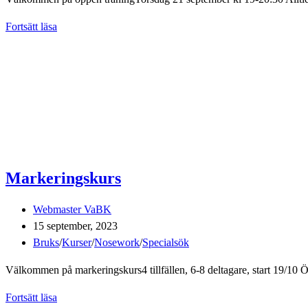
Torsdagsträning
Fortsätt läsa
21
sept
Markeringskurs
Inläggsförfattare:
Webmaster VaBK
Inlägget
15 september, 2023
publicerat:
Inläggskategori:
Bruks
/
Kurser
/
Nosework
/
Specialsök
Välkommen på markeringskurs4 tillfällen, 6-8 deltagare, start 19/10 
Markeringskurs
Fortsätt läsa