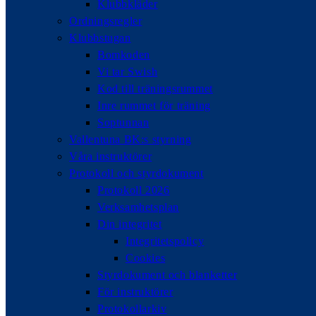
Klubbkläder
Ordningsregler
Klubbstugan
Bomkoden
Vi tar Swish
Kod till träningsrummet
Inre rummet för träning
Soptunnan
Vallentuna BK:s styrning
Våra instruktörer
Protokoll och styrdokument
Protokoll 2026
Verksamhetsplan
Din integritet
Integritetspolicy
Cookies
Styrdokument och blanketter
För instruktörer
Protokollarkiv