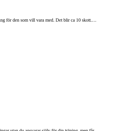
g för den som vill vara med. Det blir ca 10 skott.…
ngar utan du ansvarar själv för din träning, men får…