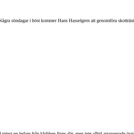
Några söndagar i höst kommer Hans Hasselgren att genomföra skottränin
nst en ledare från klubben finns där, men inte alltid arrangerade övni