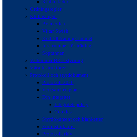
Klubbkläder
Ordningsregler
Klubbstugan
Bomkoden
Vi tar Swish
Kod till träningsrummet
Inre rummet för träning
Soptunnan
Vallentuna BK:s styrning
Våra instruktörer
Protokoll och styrdokument
Protokoll 2026
Verksamhetsplan
Din integritet
Integritetspolicy
Cookies
Styrdokument och blanketter
För instruktörer
Protokollarkiv