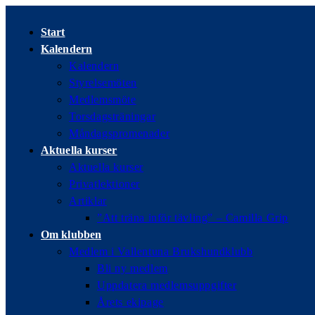
Hoppa
till
Start
innehållet
Kalendern
Kalendern
Styrelsemöten
Medlemsmöte
Torsdagsträningar
Måndagspromenader
Aktuella kurser
Aktuella kurser
Privatlektioner
Artiklar
”Att träna inför tävling” – Camilla Grip
Om klubben
Medlem i Vallentuna Brukshundklubb
Bli ny medlem
Uppdatera medlemsuppgifter
Årets ekipage