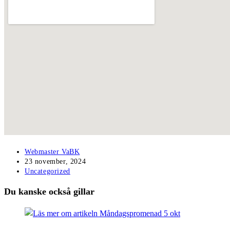
Inläggsförfattare:
Webmaster VaBK
Inlägget
23 november, 2024
publicerat:
Inläggskategori:
Uncategorized
Du kanske också gillar