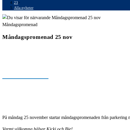
23
>
Alla nyheter
Måndagspromenad
Måndagspromenad 25 nov
På måndag 25 november startar måndagspromenaden från parkering ne
Varmt välkomna hälsar Kicki och Bie!