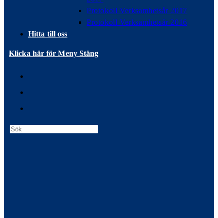
Protokoll Verksamhetsår 2017
Protokoll Verksamhetsår 2016
Hitta till oss
Klicka här för Meny
Stäng
Press
Escape
to
close
the
search
panel.