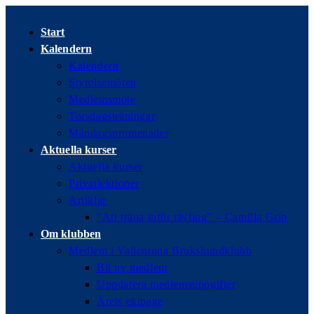
Hoppa
till
Start
innehållet
Kalendern
Kalendern
Styrelsemöten
Medlemsmöte
Torsdagsträningar
Måndagspromenader
Aktuella kurser
Aktuella kurser
Privatlektioner
Artiklar
”Att träna inför tävling” – Camilla Grip
Om klubben
Medlem i Vallentuna Brukshundklubb
Bli ny medlem
Uppdatera medlemsuppgifter
Årets ekipage