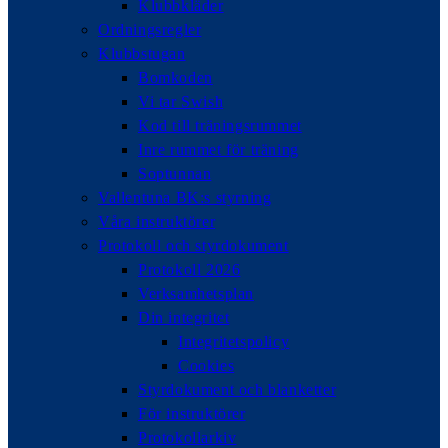
Klubbkläder
Ordningsregler
Klubbstugan
Bomkoden
Vi tar Swish
Kod till träningsrummet
Inre rummet för träning
Soptunnan
Vallentuna BK:s styrning
Våra instruktörer
Protokoll och styrdokument
Protokoll 2026
Verksamhetsplan
Din integritet
Integritetspolicy
Cookies
Styrdokument och blanketter
För instruktörer
Protokollarkiv