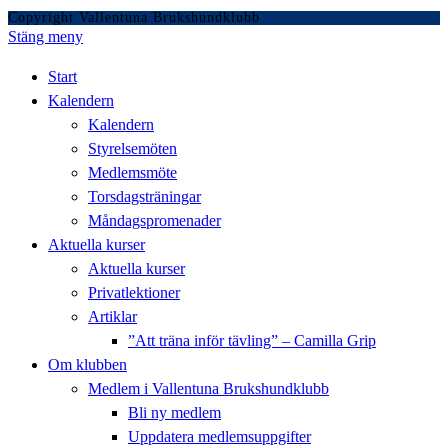
Copyright Vallentuna Brukshundklubb
Stäng meny
Start
Kalendern
Kalendern
Styrelsemöten
Medlemsmöte
Torsdagsträningar
Måndagspromenader
Aktuella kurser
Aktuella kurser
Privatlektioner
Artiklar
”Att träna inför tävling” – Camilla Grip
Om klubben
Medlem i Vallentuna Brukshundklubb
Bli ny medlem
Uppdatera medlemsuppgifter