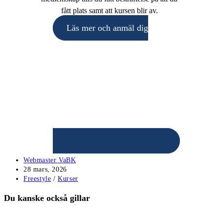
fått plats samt att kursen blir av.
Läs mer och anmäl dig
Inläggsförfattare:
Webmaster VaBK
Inlägget
28 mars, 2026
publicerat:
Inläggskategori:
Freestyle
/
Kurser
Du kanske också gillar