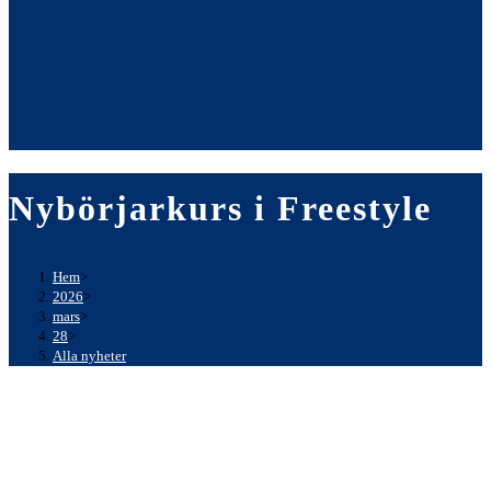
Nybörjarkurs i Freestyle
Hem
>
2026
>
mars
>
28
>
Alla nyheter