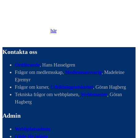
Genom att besöka vår webbplats accepterar du att vi använder
cookies för att ständigt kunna förbättra din webbupplevelse.
Läs vår Integritetspolicy
här
.
Kontakta oss
Ordförande
, Hans Hasselgren
Frågor om medlemsskap,
Medlemsansvarig
, Madeleine
Ejremyr
Frågor om kurser,
Utbildningsutskottet
, Göran Hagberg
Tekniska frågor om webbplatsen,
Webbmaster
,
Göran
Hagberg
Admin
Webbplatsadmin
Flöde för inlägg