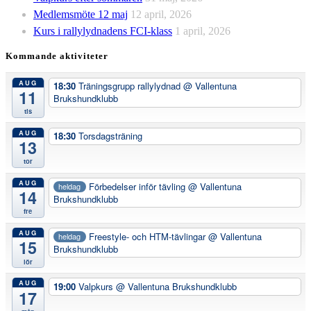
Medlemsmöte 12 maj
12 april, 2026
Kurs i rallylydnadens FCI-klass
1 april, 2026
Kommande aktiviteter
AUG
18:30
Träningsgrupp rallylydnad
@ Vallentuna
11
Brukshundklubb
tis
AUG
18:30
Torsdagsträning
13
tor
AUG
Förbedelser inför tävling
@ Vallentuna
heldag
14
Brukshundklubb
fre
AUG
Freestyle- och HTM-tävlingar
@ Vallentuna
heldag
15
Brukshundklubb
lör
AUG
19:00
Valpkurs
@ Vallentuna Brukshundklubb
17