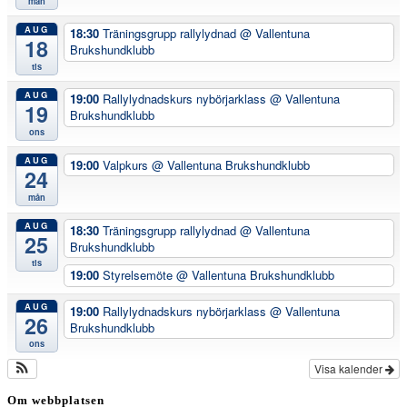
mån
AUG
18:30
Träningsgrupp rallylydnad
@ Vallentuna
18
Brukshundklubb
tis
AUG
19:00
Rallylydnadskurs nybörjarklass
@ Vallentuna
19
Brukshundklubb
ons
AUG
19:00
Valpkurs
@ Vallentuna Brukshundklubb
24
mån
AUG
18:30
Träningsgrupp rallylydnad
@ Vallentuna
25
Brukshundklubb
tis
19:00
Styrelsemöte
@ Vallentuna Brukshundklubb
AUG
19:00
Rallylydnadskurs nybörjarklass
@ Vallentuna
26
Brukshundklubb
ons
Visa kalender
Om webbplatsen