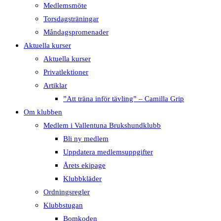
Medlemsmöte
Torsdagsträningar
Måndagspromenader
Aktuella kurser
Aktuella kurser
Privatlektioner
Artiklar
”Att träna inför tävling” – Camilla Grip
Om klubben
Medlem i Vallentuna Brukshundklubb
Bli ny medlem
Uppdatera medlemsuppgifter
Årets ekipage
Klubbkläder
Ordningsregler
Klubbstugan
Bomkoden