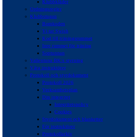
Klubbkläder
Ordningsregler
Klubbstugan
Bomkoden
Vi tar Swish
Kod till träningsrummet
Inre rummet för träning
Soptunnan
Vallentuna BK:s styrning
Våra instruktörer
Protokoll och styrdokument
Protokoll 2026
Verksamhetsplan
Din integritet
Integritetspolicy
Cookies
Styrdokument och blanketter
För instruktörer
Protokollarkiv