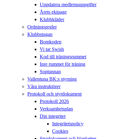
Uppdatera medlemsuppgifter
Årets ekipage
Klubbkläder
Ordningsregler
Klubbstugan
Bomkoden
Vi tar Swish
Kod till träningsrummet
Inre rummet för träning
Soptunnan
Vallentuna BK:s styrning
Våra instruktörer
Protokoll och styrdokument
Protokoll 2026
Verksamhetsplan
Din integritet
Integritetspolicy
Cookies
Styrdokument och blanketter