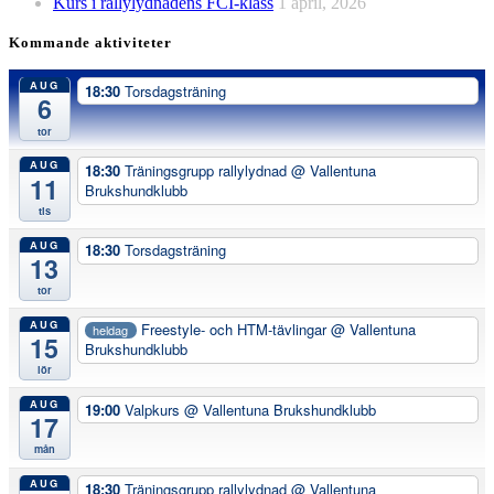
Kurs i rallylydnadens FCI-klass
1 april, 2026
Kommande aktiviteter
AUG
18:30
Torsdagsträning
6
tor
AUG
18:30
Träningsgrupp rallylydnad
@ Vallentuna
11
Brukshundklubb
tis
AUG
18:30
Torsdagsträning
13
tor
AUG
Freestyle- och HTM-tävlingar
@ Vallentuna
heldag
15
Brukshundklubb
lör
AUG
19:00
Valpkurs
@ Vallentuna Brukshundklubb
17
mån
AUG
18:30
Träningsgrupp rallylydnad
@ Vallentuna