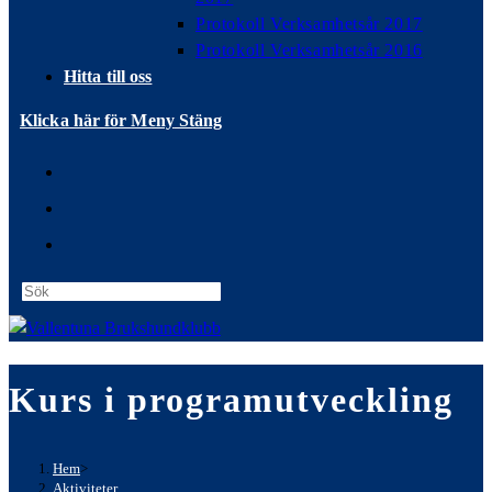
Protokoll Verksamhetsår 2017
Protokoll Verksamhetsår 2016
Hitta till oss
Klicka här för Meny
Stäng
Press
Escape
to
close
Kurs i programutveckling
the
search
panel.
Hem
>
Aktiviteter