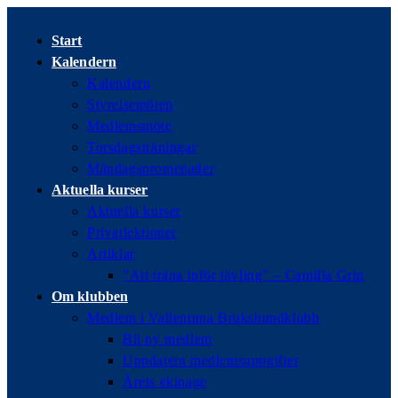
Hoppa
till
Start
innehållet
Kalendern
Kalendern
Styrelsemöten
Medlemsmöte
Torsdagsträningar
Måndagspromenader
Aktuella kurser
Aktuella kurser
Privatlektioner
Artiklar
”Att träna inför tävling” – Camilla Grip
Om klubben
Medlem i Vallentuna Brukshundklubb
Bli ny medlem
Uppdatera medlemsuppgifter
Årets ekipage