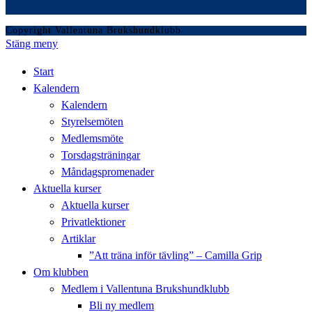
Copyright Vallentuna Brukshundklubb
Stäng meny
Start
Kalendern
Kalendern
Styrelsemöten
Medlemsmöte
Torsdagsträningar
Måndagspromenader
Aktuella kurser
Aktuella kurser
Privatlektioner
Artiklar
”Att träna inför tävling” – Camilla Grip
Om klubben
Medlem i Vallentuna Brukshundklubb
Bli ny medlem