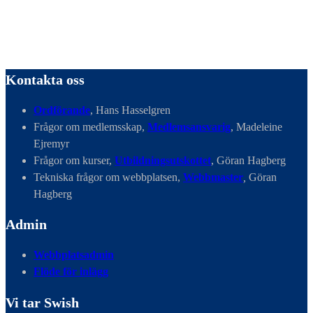
Kontakta oss
Ordförande
, Hans Hasselgren
Frågor om medlemsskap,
Medlemsansvarig
, Madeleine
Ejremyr
Frågor om kurser,
Utbildningsutskottet
, Göran Hagberg
Tekniska frågor om webbplatsen,
Webbmaster
,
Göran
Hagberg
Admin
Webbplatsadmin
Flöde för inlägg
Vi tar Swish