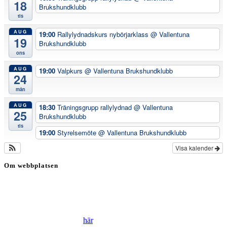
18
Brukshundklubb
tis
AUG
19:00
Rallylydnadskurs nybörjarklass
@ Vallentuna
19
Brukshundklubb
ons
AUG
19:00
Valpkurs
@ Vallentuna Brukshundklubb
24
mån
AUG
18:30
Träningsgrupp rallylydnad
@ Vallentuna
25
Brukshundklubb
tis
19:00
Styrelsemöte
@ Vallentuna Brukshundklubb
Visa kalender
Om webbplatsen
Genom att besöka vår webbplats accepterar du att vi använder
cookies för att ständigt kunna förbättra din webbupplevelse.
Läs vår Integritetspolicy
här
.