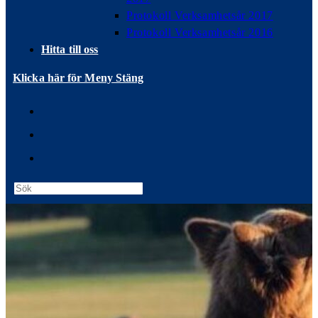
Protokoll Verksamhetsår 2017
Protokoll Verksamhetsår 2016
Hitta till oss
Klicka här för Meny
Stäng
Press
Escape
to
close
the
search
panel.