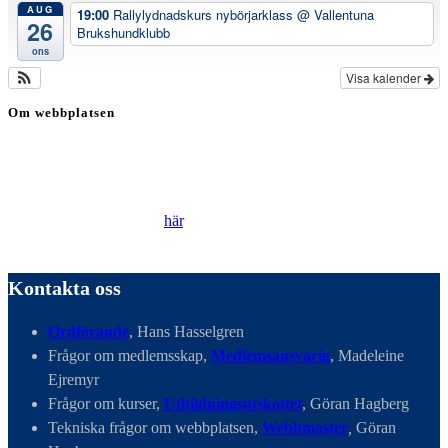
AUG
19:00
Rallylydnadskurs nybörjarklass
@ Vallentuna
26
Brukshundklubb
ons
Visa kalender
Om webbplatsen
Genom att besöka vår webbplats accepterar du att vi använder
cookies för att ständigt kunna förbättra din webbupplevelse.
Läs vår Integritetspolicy
här
.
Kontakta oss
Ordförande
, Hans Hasselgren
Frågor om medlemsskap,
Medlemsansvarig
, Madeleine
Ejremyr
Frågor om kurser,
Utbildningsutskottet
, Göran Hagberg
Tekniska frågor om webbplatsen,
Webbmaster
,
Göran