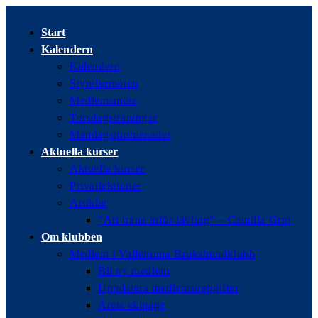
Hoppa
till
Start
innehållet
Kalendern
Kalendern
Styrelsemöten
Medlemsmöte
Torsdagsträningar
Måndagspromenader
Aktuella kurser
Aktuella kurser
Privatlektioner
Artiklar
”Att träna inför tävling” – Camilla Grip
Om klubben
Medlem i Vallentuna Brukshundklubb
Bli ny medlem
Uppdatera medlemsuppgifter
Årets ekipage