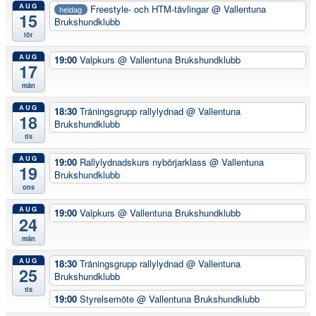
AUG
Freestyle- och HTM-tävlingar
@ Vallentuna
heldag
15
Brukshundklubb
lör
AUG
19:00
Valpkurs
@ Vallentuna Brukshundklubb
17
mån
AUG
18:30
Träningsgrupp rallylydnad
@ Vallentuna
18
Brukshundklubb
tis
AUG
19:00
Rallylydnadskurs nybörjarklass
@ Vallentuna
19
Brukshundklubb
ons
AUG
19:00
Valpkurs
@ Vallentuna Brukshundklubb
24
mån
AUG
18:30
Träningsgrupp rallylydnad
@ Vallentuna
25
Brukshundklubb
tis
19:00
Styrelsemöte
@ Vallentuna Brukshundklubb