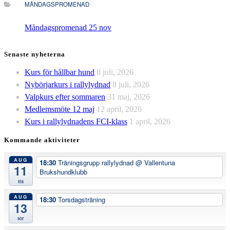
MÅNDAGSPROMENAD
Måndagspromenad 25 nov
Senaste nyheterna
Kurs för hållbar hund
8 juli, 2026
Nybörjarkurs i rallylydnad
8 juli, 2026
Valpkurs efter sommaren
31 maj, 2026
Medlemsmöte 12 maj
12 april, 2026
Kurs i rallylydnadens FCI-klass
1 april, 2026
Kommande aktiviteter
AUG
18:30
Träningsgrupp rallylydnad
@ Vallentuna
11
Brukshundklubb
tis
AUG
18:30
Torsdagsträning
13
tor