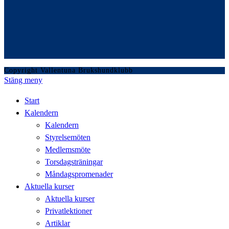
Copyright Vallentuna Brukshundklubb
Stäng meny
Start
Kalendern
Kalendern
Styrelsemöten
Medlemsmöte
Torsdagsträningar
Måndagspromenader
Aktuella kurser
Aktuella kurser
Privatlektioner
Artiklar