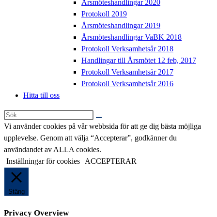
Årsmöteshandlingar 2020
Protokoll 2019
Årsmöteshandlingar 2019
Årsmöteshandlingar VaBK 2018
Protokoll Verksamhetsår 2018
Handlingar till Årsmötet 12 feb, 2017
Protokoll Verksamhetsår 2017
Protokoll Verksamhetsår 2016
Hitta till oss
Sök
på
Vi använder cookies på vår webbsida för att ge dig bästa möjliga
denna
upplevelse. Genom att välja “Accepterar”, godkänner du
webbplats
användandet av ALLA cookies.
Inställningar för cookies
ACCEPTERAR
Stäng
Privacy Overview