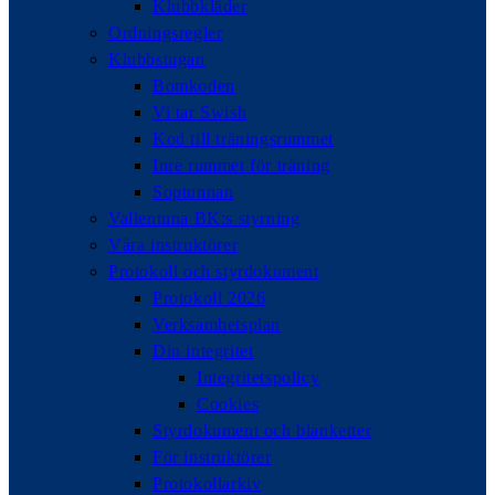
Klubbkläder
Ordningsregler
Klubbstugan
Bomkoden
Vi tar Swish
Kod till träningsrummet
Inre rummet för träning
Soptunnan
Vallentuna BK:s styrning
Våra instruktörer
Protokoll och styrdokument
Protokoll 2026
Verksamhetsplan
Din integritet
Integritetspolicy
Cookies
Styrdokument och blanketter
För instruktörer
Protokollarkiv