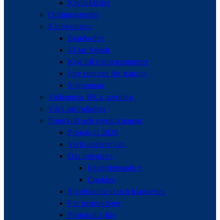
Klubbkläder
Ordningsregler
Klubbstugan
Bomkoden
Vi tar Swish
Kod till träningsrummet
Inre rummet för träning
Soptunnan
Vallentuna BK:s styrning
Våra instruktörer
Protokoll och styrdokument
Protokoll 2026
Verksamhetsplan
Din integritet
Integritetspolicy
Cookies
Styrdokument och blanketter
För instruktörer
Protokollarkiv