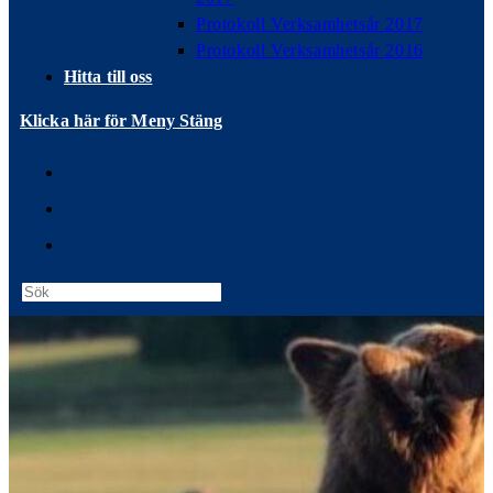
Protokoll Verksamhetsår 2017
Protokoll Verksamhetsår 2016
Hitta till oss
Klicka här för Meny
Stäng
Press
Escape
to
close
the
search
panel.