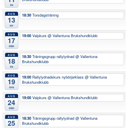
tis
AUG
18:30
Torsdagsträning
13
tor
AUG
19:00
Valpkurs
@ Vallentuna Brukshundklubb
17
mån
AUG
18:30
Träningsgrupp rallylydnad
@ Vallentuna
18
Brukshundklubb
tis
AUG
19:00
Rallylydnadskurs nybörjarklass
@ Vallentuna
19
Brukshundklubb
ons
AUG
19:00
Valpkurs
@ Vallentuna Brukshundklubb
24
mån
AUG
18:30
Träningsgrupp rallylydnad
@ Vallentuna
25
Brukshundklubb