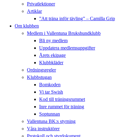
Privatlektioner
Artiklar
”Att träna inför tävling” – Camilla Grip
Om klubben
Medlem i Vallentuna Brukshundklubb
Bli ny medlem
Uppdatera medlemsuppgifter
Årets ekipage
Klubbkläder
Ordningsregler
Klubbstugan
Bomkoden
Vi tar Swish
Kod till träningsrummet
Inre rummet för träning
Soptunnan
Vallentuna BK:s styrning
Våra instruktörer
Protokoll och styrdokument