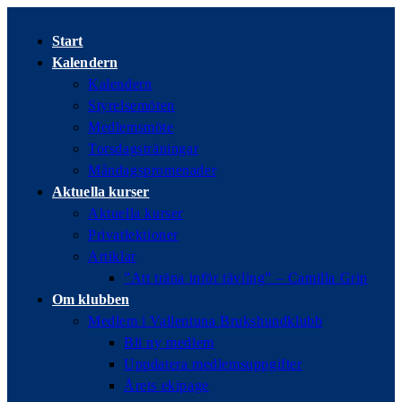
Hoppa
till
Start
innehållet
Kalendern
Kalendern
Styrelsemöten
Medlemsmöte
Torsdagsträningar
Måndagspromenader
Aktuella kurser
Aktuella kurser
Privatlektioner
Artiklar
”Att träna inför tävling” – Camilla Grip
Om klubben
Medlem i Vallentuna Brukshundklubb
Bli ny medlem
Uppdatera medlemsuppgifter
Årets ekipage