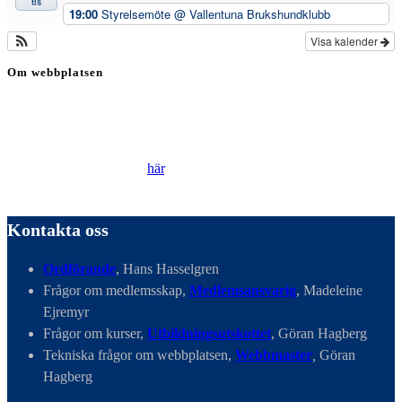
tis
19:00
Styrelsemöte
@ Vallentuna Brukshundklubb
Visa kalender
Om webbplatsen
Genom att besöka vår webbplats accepterar du att vi använder
cookies för att ständigt kunna förbättra din webbupplevelse.
Läs vår Integritetspolicy
här
.
Kontakta oss
Ordförande
, Hans Hasselgren
Frågor om medlemsskap,
Medlemsansvarig
, Madeleine
Ejremyr
Frågor om kurser,
Utbildningsutskottet
, Göran Hagberg
Tekniska frågor om webbplatsen,
Webbmaster
,
Göran
Hagberg