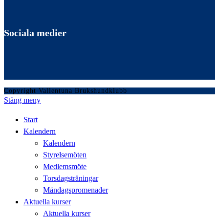
Sociala medier
Copyright Vallentuna Brukshundklubb
Stäng meny
Start
Kalendern
Kalendern
Styrelsemöten
Medlemsmöte
Torsdagsträningar
Måndagspromenader
Aktuella kurser
Aktuella kurser