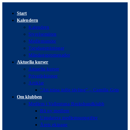
Hoppa
till
Start
innehållet
Kalendern
Kalendern
Styrelsemöten
Medlemsmöte
Torsdagsträningar
Måndagspromenader
Aktuella kurser
Aktuella kurser
Privatlektioner
Artiklar
”Att träna inför tävling” – Camilla Grip
Om klubben
Medlem i Vallentuna Brukshundklubb
Bli ny medlem
Uppdatera medlemsuppgifter
Årets ekipage