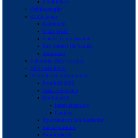
Klubbkläder
Ordningsregler
Klubbstugan
Bomkoden
Vi tar Swish
Kod till träningsrummet
Inre rummet för träning
Soptunnan
Vallentuna BK:s styrning
Våra instruktörer
Protokoll och styrdokument
Protokoll 2026
Verksamhetsplan
Din integritet
Integritetspolicy
Cookies
Styrdokument och blanketter
För instruktörer
Protokollarkiv