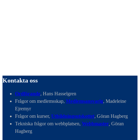
Kontakta oss
Ordförande
, Hans Hasselgren
Frågor om medlemsskap,
Medlemsansvarig
, Madeleine
Ejremyr
Frågor om kurser,
Utbildningsutskottet
, Göran Hagberg
Tekniska frågor om webbplatsen,
Webbmaster
,
Göran
Hagberg