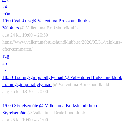
24
mån
19:00
Valpkurs
@ Vallentuna Brukshundklubb
Valpkurs
@ Vallentuna Brukshundklubb
aug 24 kl. 19:00 – 20:30
https://www.vallentunabrukshundklubb.se/2026/05/31/valpkurs-
efter-sommaren/
aug
25
tis
18:30
Träningsgrupp rallylydnad
@ Vallentuna Brukshundklubb
Träningsgrupp rallylydnad
@ Vallentuna Brukshundklubb
aug 25 kl. 18:30 – 20:00
19:00
Styrelsemöte
@ Vallentuna Brukshundklubb
Styrelsemöte
@ Vallentuna Brukshundklubb
aug 25 kl. 19:00 – 21:00