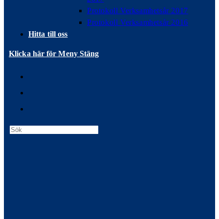
Protokoll Verksamhetsår 2017
Protokoll Verksamhetsår 2016
Hitta till oss
Klicka här för Meny
Stäng
Press
Escape
to
close
the
search
panel.