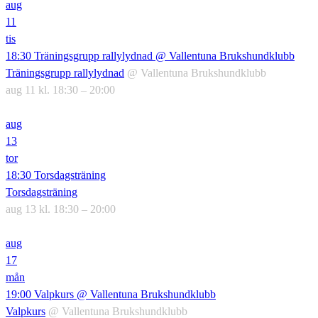
aug
11
tis
18:30
Träningsgrupp rallylydnad
@ Vallentuna Brukshundklubb
Träningsgrupp rallylydnad
@ Vallentuna Brukshundklubb
aug 11 kl. 18:30 – 20:00
aug
13
tor
18:30
Torsdagsträning
Torsdagsträning
aug 13 kl. 18:30 – 20:00
aug
17
mån
19:00
Valpkurs
@ Vallentuna Brukshundklubb
Valpkurs
@ Vallentuna Brukshundklubb