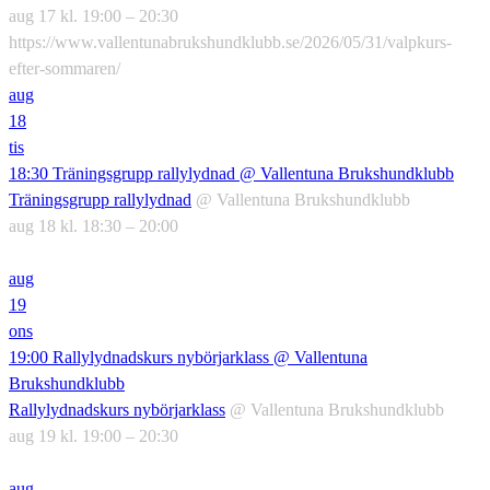
aug 17 kl. 19:00 – 20:30
https://www.vallentunabrukshundklubb.se/2026/05/31/valpkurs-
efter-sommaren/
aug
18
tis
18:30
Träningsgrupp rallylydnad
@ Vallentuna Brukshundklubb
Träningsgrupp rallylydnad
@ Vallentuna Brukshundklubb
aug 18 kl. 18:30 – 20:00
aug
19
ons
19:00
Rallylydnadskurs nybörjarklass
@ Vallentuna
Brukshundklubb
Rallylydnadskurs nybörjarklass
@ Vallentuna Brukshundklubb
aug 19 kl. 19:00 – 20:30
aug