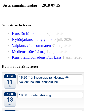
Sista anmälningsdag
2018-07-15
Senaste nyheterna
Kurs för hållbar hund
8 juli, 2026
Nybörjarkurs i rallylydnad
8 juli, 2026
Valpkurs efter sommaren
31 maj, 2026
Medlemsmöte 12 maj
12 april, 2026
Kurs i rallylydnadens FCI-klass
1 april, 2026
Kommande aktiviteter
AUG
18:30
Träningsgrupp rallylydnad
@
11
Vallentuna Brukshundklubb
tis
AUG
18:30
Torsdagsträning
13
tor