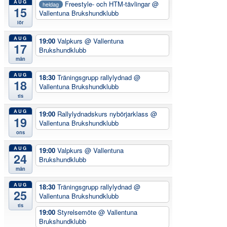
AUG
Freestyle- och HTM-tävlingar
@
heldag
15
Vallentuna Brukshundklubb
lör
AUG
19:00
Valpkurs
@ Vallentuna
17
Brukshundklubb
mån
AUG
18:30
Träningsgrupp rallylydnad
@
18
Vallentuna Brukshundklubb
tis
AUG
19:00
Rallylydnadskurs nybörjarklass
@
19
Vallentuna Brukshundklubb
ons
AUG
19:00
Valpkurs
@ Vallentuna
24
Brukshundklubb
mån
AUG
18:30
Träningsgrupp rallylydnad
@
25
Vallentuna Brukshundklubb
tis
19:00
Styrelsemöte
@ Vallentuna
Brukshundklubb