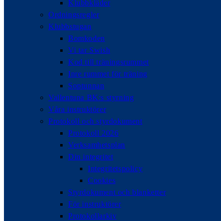
Klubbkläder
Ordningsregler
Klubbstugan
Bomkoden
Vi tar Swish
Kod till träningsrummet
Inre rummet för träning
Soptunnan
Vallentuna BK:s styrning
Våra instruktörer
Protokoll och styrdokument
Protokoll 2026
Verksamhetsplan
Din integritet
Integritetspolicy
Cookies
Styrdokument och blanketter
För instruktörer
Protokollarkiv