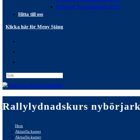
Protokoll Verksamhetsår 2016
Hitta till oss
Klicka här för Meny
Stäng
Press
Escape
to
close
Rallylydnadskurs nybörjark
the
search
panel.
Hem
>
Aktuella kurser
>
Aktuella kurser