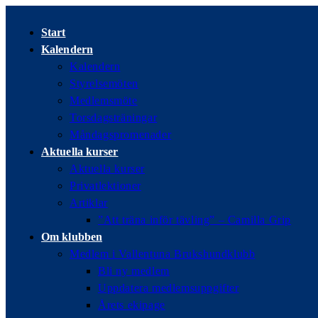
Hoppa
till
Start
innehållet
Kalendern
Kalendern
Styrelsemöten
Medlemsmöte
Torsdagsträningar
Måndagspromenader
Aktuella kurser
Aktuella kurser
Privatlektioner
Artiklar
”Att träna inför tävling” – Camilla Grip
Om klubben
Medlem i Vallentuna Brukshundklubb
Bli ny medlem
Uppdatera medlemsuppgifter
Årets ekipage