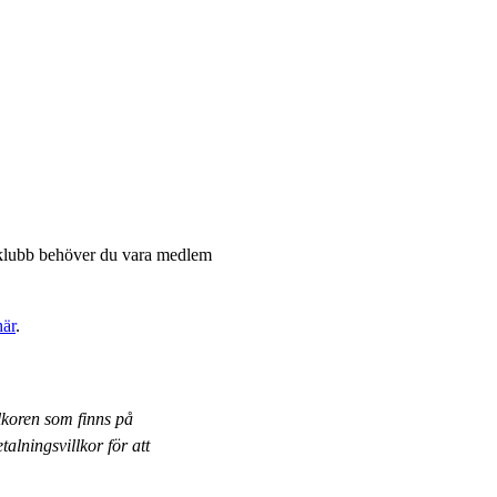
dklubb behöver du vara medlem
här
.
lkoren som finns på
alningsvillkor för att