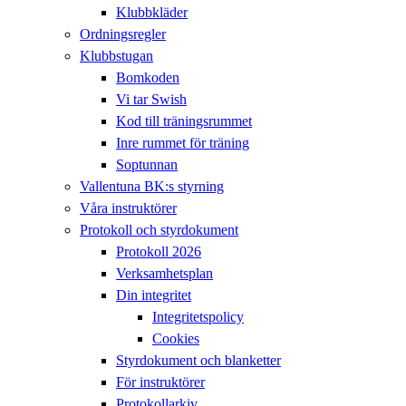
Klubbkläder
Ordningsregler
Klubbstugan
Bomkoden
Vi tar Swish
Kod till träningsrummet
Inre rummet för träning
Soptunnan
Vallentuna BK:s styrning
Våra instruktörer
Protokoll och styrdokument
Protokoll 2026
Verksamhetsplan
Din integritet
Integritetspolicy
Cookies
Styrdokument och blanketter
För instruktörer
Protokollarkiv