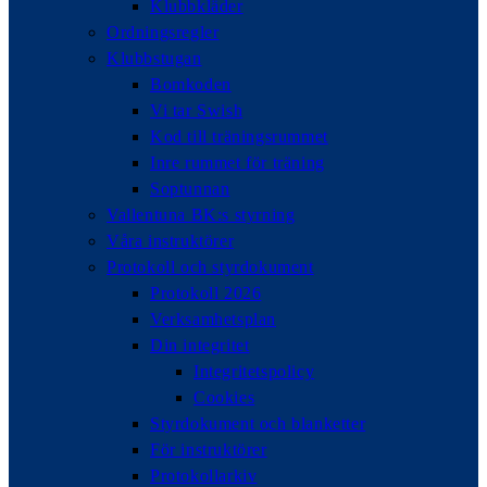
Klubbkläder
Ordningsregler
Klubbstugan
Bomkoden
Vi tar Swish
Kod till träningsrummet
Inre rummet för träning
Soptunnan
Vallentuna BK:s styrning
Våra instruktörer
Protokoll och styrdokument
Protokoll 2026
Verksamhetsplan
Din integritet
Integritetspolicy
Cookies
Styrdokument och blanketter
För instruktörer
Protokollarkiv