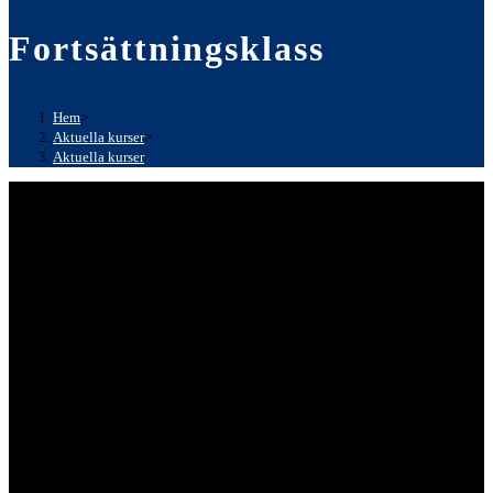
Fortsättningsklass
Hem
>
Aktuella kurser
>
Aktuella kurser
Välkommen till kurs i
Rallylydnad
Fortsättningsklass