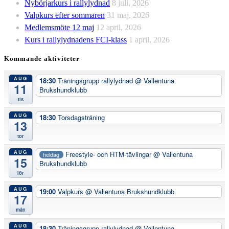
Nybörjarkurs i rallylydnad
8 juli, 2026
Valpkurs efter sommaren
31 maj, 2026
Medlemsmöte 12 maj
12 april, 2026
Kurs i rallylydnadens FCI-klass
1 april, 2026
Kommande aktiviteter
AUG
18:30
Träningsgrupp rallylydnad
@ Vallentuna
11
Brukshundklubb
tis
AUG
18:30
Torsdagsträning
13
tor
AUG
Freestyle- och HTM-tävlingar
@ Vallentuna
heldag
15
Brukshundklubb
lör
AUG
19:00
Valpkurs
@ Vallentuna Brukshundklubb
17
mån
AUG
18:30
Träningsgrupp rallylydnad
@ Vallentuna