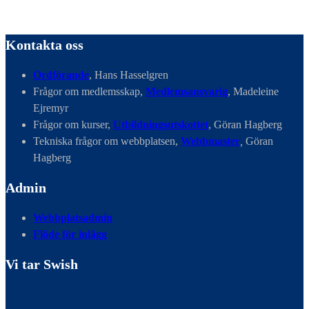
Kontakta oss
Ordförande
, Hans Hasselgren
Frågor om medlemsskap,
Medlemsansvarig
, Madeleine
Ejremyr
Frågor om kurser,
Utbildningsutskottet
, Göran Hagberg
Tekniska frågor om webbplatsen,
Webbmaster
,
Göran
Hagberg
Admin
Webbplatsadmin
Flöde för inlägg
Vi tar Swish