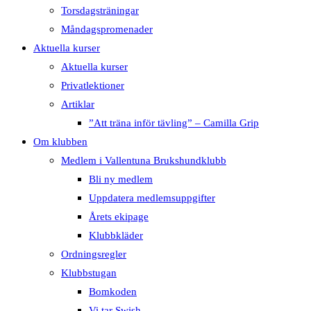
Torsdagsträningar
Måndagspromenader
Aktuella kurser
Aktuella kurser
Privatlektioner
Artiklar
”Att träna inför tävling” – Camilla Grip
Om klubben
Medlem i Vallentuna Brukshundklubb
Bli ny medlem
Uppdatera medlemsuppgifter
Årets ekipage
Klubbkläder
Ordningsregler
Klubbstugan
Bomkoden
Vi tar Swish