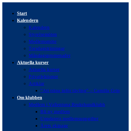
Hoppa
till
Start
innehållet
Kalendern
Kalendern
Styrelsemöten
Medlemsmöte
Torsdagsträningar
Måndagspromenader
Aktuella kurser
Aktuella kurser
Privatlektioner
Artiklar
”Att träna inför tävling” – Camilla Grip
Om klubben
Medlem i Vallentuna Brukshundklubb
Bli ny medlem
Uppdatera medlemsuppgifter
Årets ekipage