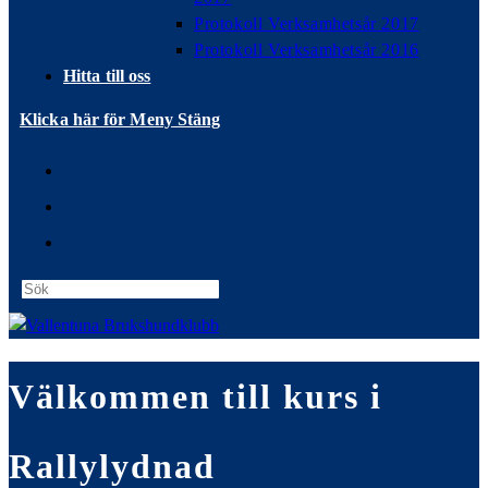
Protokoll Verksamhetsår 2017
Protokoll Verksamhetsår 2016
Hitta till oss
Klicka här för Meny
Stäng
Press
Escape
to
close
Välkommen till kurs i
the
search
panel.
Rallylydnad