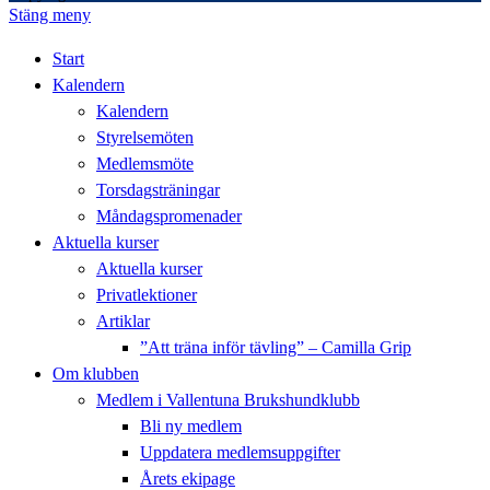
Stäng meny
Start
Kalendern
Kalendern
Styrelsemöten
Medlemsmöte
Torsdagsträningar
Måndagspromenader
Aktuella kurser
Aktuella kurser
Privatlektioner
Artiklar
”Att träna inför tävling” – Camilla Grip
Om klubben
Medlem i Vallentuna Brukshundklubb
Bli ny medlem
Uppdatera medlemsuppgifter
Årets ekipage