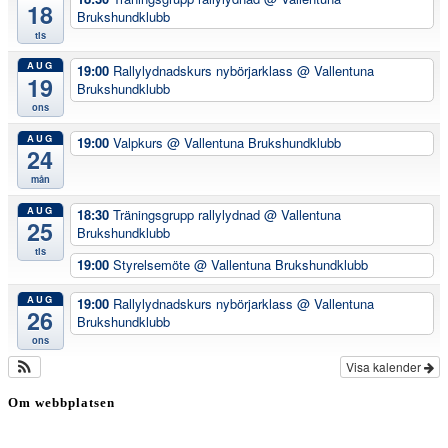
18
Brukshundklubb
tis
AUG
19:00
Rallylydnadskurs nybörjarklass
@ Vallentuna
19
Brukshundklubb
ons
AUG
19:00
Valpkurs
@ Vallentuna Brukshundklubb
24
mån
AUG
18:30
Träningsgrupp rallylydnad
@ Vallentuna
25
Brukshundklubb
tis
19:00
Styrelsemöte
@ Vallentuna Brukshundklubb
AUG
19:00
Rallylydnadskurs nybörjarklass
@ Vallentuna
26
Brukshundklubb
ons
Visa kalender
Om webbplatsen
Genom att besöka vår webbplats accepterar du att vi använder