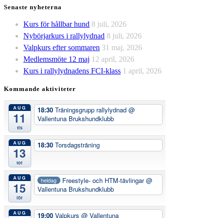
Senaste nyheterna
Kurs för hållbar hund
8 juli, 2026
Nybörjarkurs i rallylydnad
8 juli, 2026
Valpkurs efter sommaren
31 maj, 2026
Medlemsmöte 12 maj
12 april, 2026
Kurs i rallylydnadens FCI-klass
1 april, 2026
Kommande aktiviteter
AUG
18:30
Träningsgrupp rallylydnad
@
11
Vallentuna Brukshundklubb
tis
AUG
18:30
Torsdagsträning
13
tor
AUG
Freestyle- och HTM-tävlingar
@
heldag
15
Vallentuna Brukshundklubb
lör
AUG
19:00
Valpkurs
@ Vallentuna