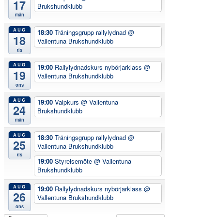
17
Brukshundklubb
mån
AUG
18:30
Träningsgrupp rallylydnad
@
18
Vallentuna Brukshundklubb
tis
AUG
19:00
Rallylydnadskurs nybörjarklass
@
19
Vallentuna Brukshundklubb
ons
AUG
19:00
Valpkurs
@ Vallentuna
24
Brukshundklubb
mån
AUG
18:30
Träningsgrupp rallylydnad
@
25
Vallentuna Brukshundklubb
tis
19:00
Styrelsemöte
@ Vallentuna
Brukshundklubb
AUG
19:00
Rallylydnadskurs nybörjarklass
@
26
Vallentuna Brukshundklubb
ons