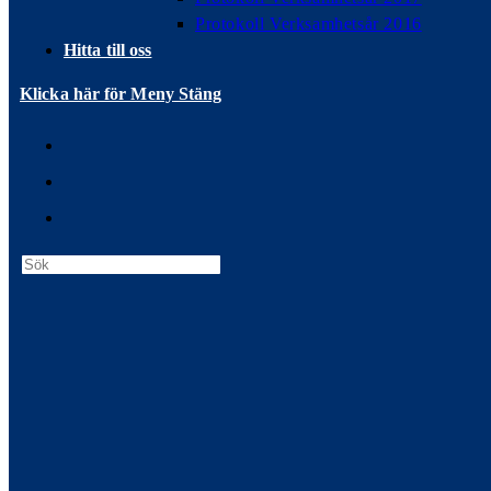
Protokoll Verksamhetsår 2016
Hitta till oss
Klicka här för Meny
Stäng
Press
Escape
to
close
the
search
panel.