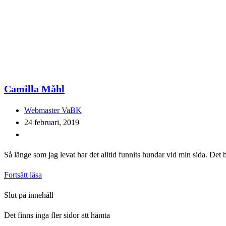
Camilla Måhl
Inläggsförfattare:
Webmaster VaBK
Inlägget
24 februari, 2019
publicerat:
Inläggskategori:
Så länge som jag levat har det alltid funnits hundar vid min sida. Det b
Camilla
Fortsätt läsa
Måhl
Slut på innehåll
Det finns inga fler sidor att hämta