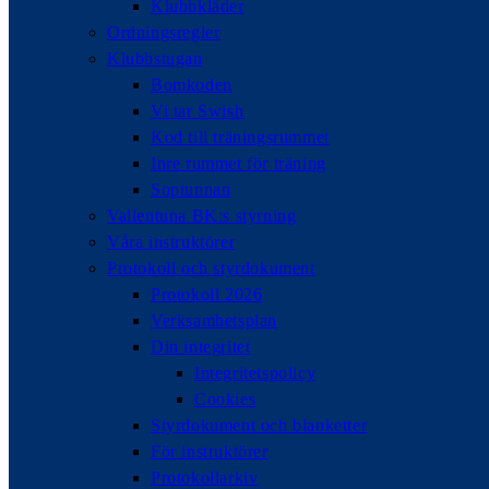
Klubbkläder
Ordningsregler
Klubbstugan
Bomkoden
Vi tar Swish
Kod till träningsrummet
Inre rummet för träning
Soptunnan
Vallentuna BK:s styrning
Våra instruktörer
Protokoll och styrdokument
Protokoll 2026
Verksamhetsplan
Din integritet
Integritetspolicy
Cookies
Styrdokument och blanketter
För instruktörer
Protokollarkiv