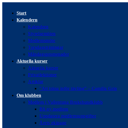
Hoppa
till
Start
innehållet
Kalendern
Kalendern
Styrelsemöten
Medlemsmöte
Torsdagsträningar
Måndagspromenader
Aktuella kurser
Aktuella kurser
Privatlektioner
Artiklar
”Att träna inför tävling” – Camilla Grip
Om klubben
Medlem i Vallentuna Brukshundklubb
Bli ny medlem
Uppdatera medlemsuppgifter
Årets ekipage