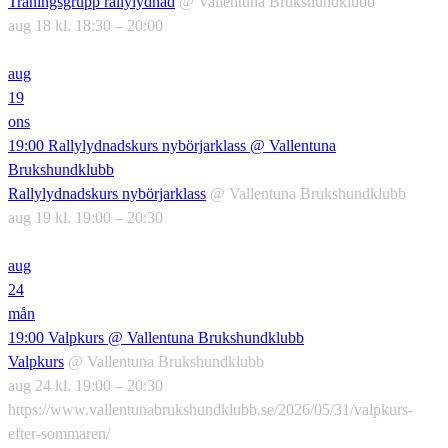
Träningsgrupp rallylydnad
@ Vallentuna Brukshundklubb
aug 18 kl. 18:30 – 20:00
aug
19
ons
19:00
Rallylydnadskurs nybörjarklass
@ Vallentuna
Brukshundklubb
Rallylydnadskurs nybörjarklass
@ Vallentuna Brukshundklubb
aug 19 kl. 19:00 – 20:30
aug
24
mån
19:00
Valpkurs
@ Vallentuna Brukshundklubb
Valpkurs
@ Vallentuna Brukshundklubb
aug 24 kl. 19:00 – 20:30
https://www.vallentunabrukshundklubb.se/2026/05/31/valpkurs-
efter-sommaren/