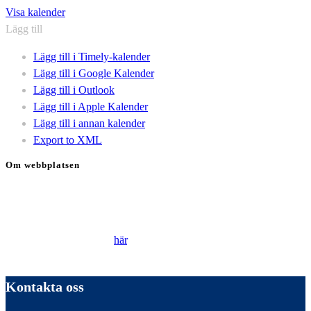
Visa kalender
Lägg till
Lägg till i Timely-kalender
Lägg till i Google Kalender
Lägg till i Outlook
Lägg till i Apple Kalender
Lägg till i annan kalender
Export to XML
Om webbplatsen
Genom att besöka vår webbplats accepterar du att vi använder
cookies för att ständigt kunna förbättra din webbupplevelse.
Läs vår Integritetspolicy
här
.
Kontakta oss