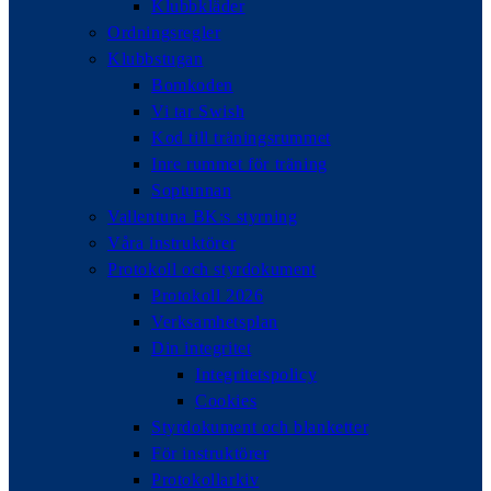
Klubbkläder
Ordningsregler
Klubbstugan
Bomkoden
Vi tar Swish
Kod till träningsrummet
Inre rummet för träning
Soptunnan
Vallentuna BK:s styrning
Våra instruktörer
Protokoll och styrdokument
Protokoll 2026
Verksamhetsplan
Din integritet
Integritetspolicy
Cookies
Styrdokument och blanketter
För instruktörer
Protokollarkiv