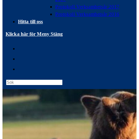
Protokoll Verksamhetsår 2017
Protokoll Verksamhetsår 2016
Hitta till oss
Klicka här för Meny
Stäng
Press
Escape
to
close
the
search
panel.