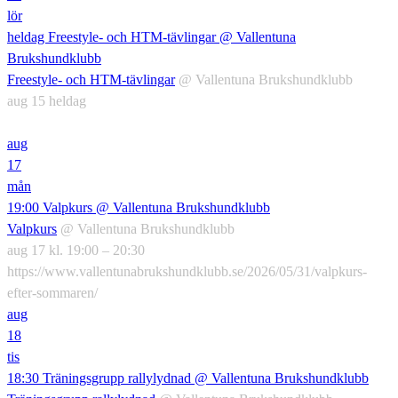
lör
heldag
Freestyle- och HTM-tävlingar
@ Vallentuna
Brukshundklubb
Freestyle- och HTM-tävlingar
@ Vallentuna Brukshundklubb
aug 15
heldag
aug
17
mån
19:00
Valpkurs
@ Vallentuna Brukshundklubb
Valpkurs
@ Vallentuna Brukshundklubb
aug 17 kl. 19:00 – 20:30
https://www.vallentunabrukshundklubb.se/2026/05/31/valpkurs-
efter-sommaren/
aug
18
tis
18:30
Träningsgrupp rallylydnad
@ Vallentuna Brukshundklubb