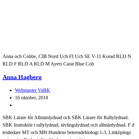
Anna och Cobbe, CIB Nord Uch FI Uch SE V-11 Korad RLD N
RLD F RLD A RLD M Ayers Carat Blue Cob
Anna Hagberg
Inläggsförfattare:
Webmaster VaBK
Inlägget
16 oktober, 2018
publicerat:
Inläggskategori:
SBK Lärare för Allmänlydnad och SBK Lärare för Rallylydnad.
SBK Instruktör i rallylydnad, tävlingslydnad och allmänlydnad. F d
testledare MT och MH Hundens beteendebiologi 1-3, Linköpings