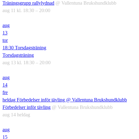
Träningsgrupp rallylydnad
@ Vallentuna Brukshundklubb
aug 11 kl. 18:30 – 20:00
aug
13
tor
18:30
Torsdagsträning
Torsdagsträning
aug 13 kl. 18:30 – 20:00
aug
14
fre
heldag
Förbedelser inför tävling
@ Vallentuna Brukshundklubb
Förbedelser inför tävling
@ Vallentuna Brukshundklubb
aug 14
heldag
aug
15