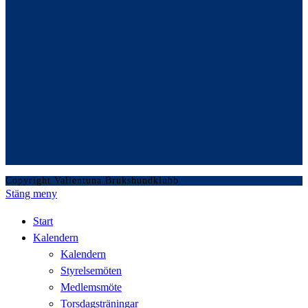
Copyright Vallentuna Brukshundklubb
Stäng meny
Start
Kalendern
Kalendern
Styrelsemöten
Medlemsmöte
Torsdagsträningar