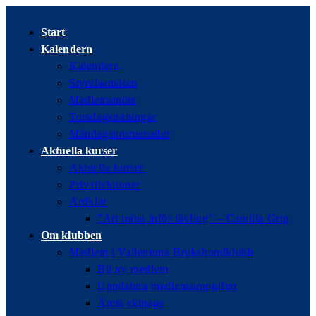
Hoppa
till
Start
innehållet
Kalendern
Kalendern
Styrelsemöten
Medlemsmöte
Torsdagsträningar
Måndagspromenader
Aktuella kurser
Aktuella kurser
Privatlektioner
Artiklar
”Att träna inför tävling” – Camilla Grip
Om klubben
Medlem i Vallentuna Brukshundklubb
Bli ny medlem
Uppdatera medlemsuppgifter
Årets ekipage