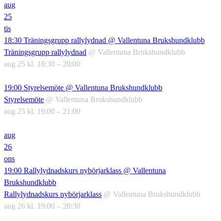
aug
25
tis
18:30
Träningsgrupp rallylydnad
@ Vallentuna Brukshundklubb
Träningsgrupp rallylydnad
@ Vallentuna Brukshundklubb
aug 25 kl. 18:30 – 20:00
19:00
Styrelsemöte
@ Vallentuna Brukshundklubb
Styrelsemöte
@ Vallentuna Brukshundklubb
aug 25 kl. 19:00 – 21:00
aug
26
ons
19:00
Rallylydnadskurs nybörjarklass
@ Vallentuna
Brukshundklubb
Rallylydnadskurs nybörjarklass
@ Vallentuna Brukshundklubb
aug 26 kl. 19:00 – 20:30