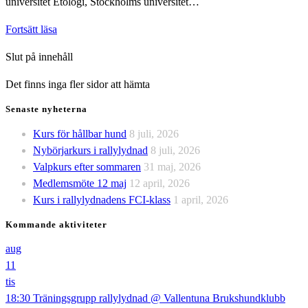
universitet Etologi, Stockholms universitet…
Anna
Fortsätt läsa
Hagberg
Slut på innehåll
Det finns inga fler sidor att hämta
Senaste nyheterna
Kurs för hållbar hund
8 juli, 2026
Nybörjarkurs i rallylydnad
8 juli, 2026
Valpkurs efter sommaren
31 maj, 2026
Medlemsmöte 12 maj
12 april, 2026
Kurs i rallylydnadens FCI-klass
1 april, 2026
Kommande aktiviteter
aug
11
tis
18:30
Träningsgrupp rallylydnad
@ Vallentuna Brukshundklubb