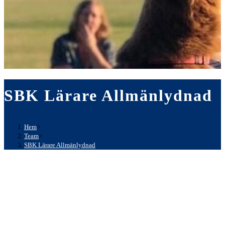
SBK Lärare Allmänlydnad
Hem
>
Team
>
SBK Lärare Allmänlydnad