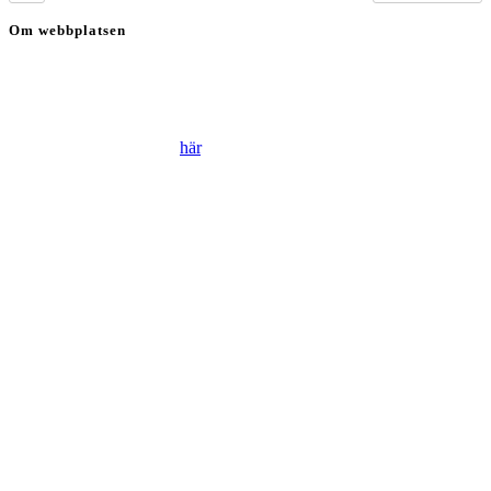
Om webbplatsen
Genom att besöka vår webbplats accepterar du att vi använder
cookies för att ständigt kunna förbättra din webbupplevelse.
Läs vår Integritetspolicy
här
.