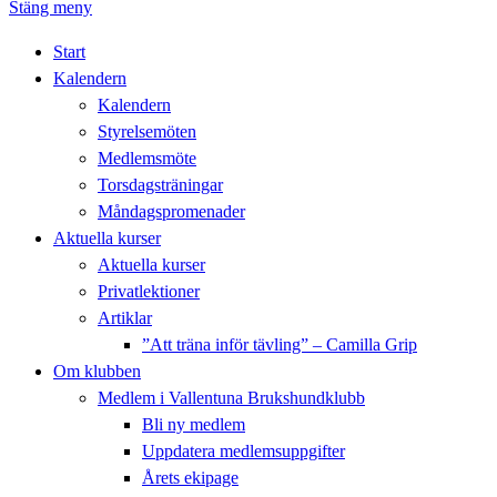
Stäng meny
Start
Kalendern
Kalendern
Styrelsemöten
Medlemsmöte
Torsdagsträningar
Måndagspromenader
Aktuella kurser
Aktuella kurser
Privatlektioner
Artiklar
”Att träna inför tävling” – Camilla Grip
Om klubben
Medlem i Vallentuna Brukshundklubb
Bli ny medlem
Uppdatera medlemsuppgifter
Årets ekipage