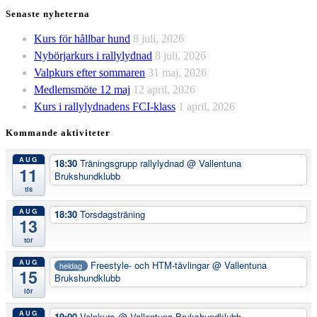
Senaste nyheterna
Kurs för hållbar hund
8 juli, 2026
Nybörjarkurs i rallylydnad
8 juli, 2026
Valpkurs efter sommaren
31 maj, 2026
Medlemsmöte 12 maj
12 april, 2026
Kurs i rallylydnadens FCI-klass
1 april, 2026
Kommande aktiviteter
AUG
18:30
Träningsgrupp rallylydnad
@ Vallentuna
11
Brukshundklubb
tis
AUG
18:30
Torsdagsträning
13
tor
AUG
Freestyle- och HTM-tävlingar
@ Vallentuna
heldag
15
Brukshundklubb
lör
AUG
19:00
Valpkurs
@ Vallentuna Brukshundklubb