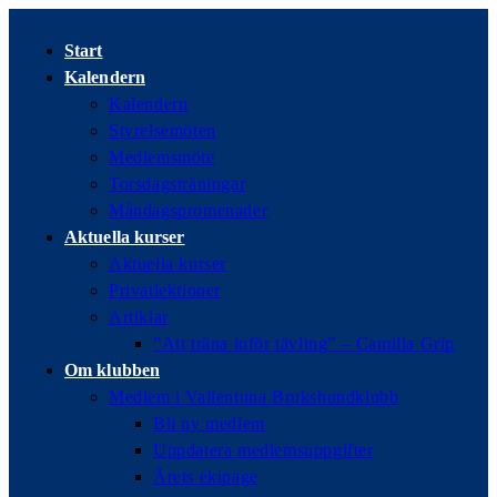
Hoppa
till
Start
innehållet
Kalendern
Kalendern
Styrelsemöten
Medlemsmöte
Torsdagsträningar
Måndagspromenader
Aktuella kurser
Aktuella kurser
Privatlektioner
Artiklar
”Att träna inför tävling” – Camilla Grip
Om klubben
Medlem i Vallentuna Brukshundklubb
Bli ny medlem
Uppdatera medlemsuppgifter
Årets ekipage