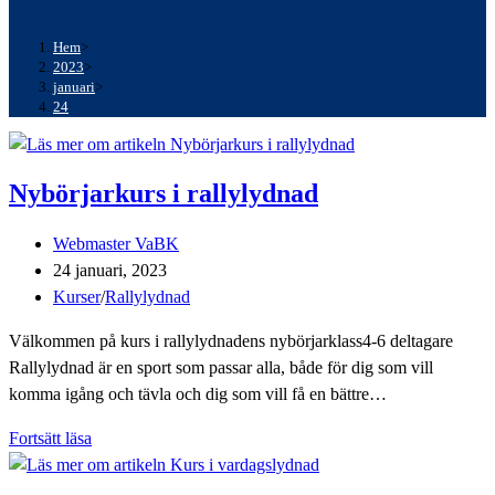
Hem
>
2023
>
januari
>
24
Nybörjarkurs i rallylydnad
Inläggsförfattare:
Webmaster VaBK
Inlägget
24 januari, 2023
publicerat:
Inläggskategori:
Kurser
/
Rallylydnad
Välkommen på kurs i rallylydnadens nybörjarklass4-6 deltagare
Rallylydnad är en sport som passar alla, både för dig som vill
komma igång och tävla och dig som vill få en bättre…
Nybörjarkurs
Fortsätt läsa
i
rallylydnad