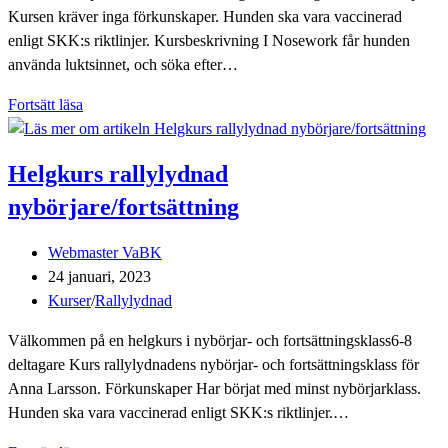
Kursen kräver inga förkunskaper. Hunden ska vara vaccinerad
enligt SKK:s riktlinjer. Kursbeskrivning I Nosework får hunden
använda luktsinnet, och söka efter…
Nybörjarkurs
Fortsätt läsa
i
Nosework
Helgkurs rallylydnad
nybörjare/fortsättning
Inläggsförfattare:
Webmaster VaBK
Inlägget
24 januari, 2023
publicerat:
Inläggskategori:
Kurser
/
Rallylydnad
Välkommen på en helgkurs i nybörjar- och fortsättningsklass6-8
deltagare Kurs rallylydnadens nybörjar- och fortsättningsklass för
Anna Larsson. Förkunskaper Har börjat med minst nybörjarklass.
Hunden ska vara vaccinerad enligt SKK:s riktlinjer.…