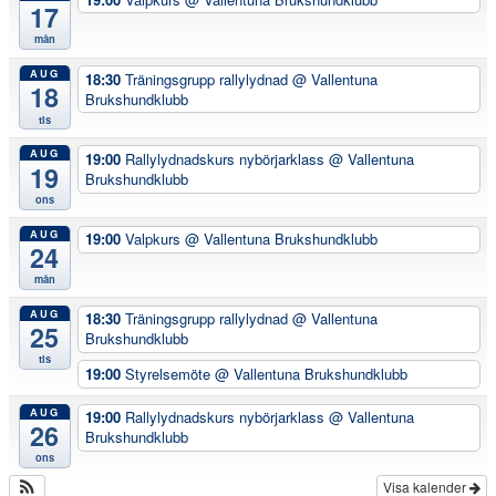
17
mån
AUG
18:30
Träningsgrupp rallylydnad
@ Vallentuna
18
Brukshundklubb
tis
AUG
19:00
Rallylydnadskurs nybörjarklass
@ Vallentuna
19
Brukshundklubb
ons
AUG
19:00
Valpkurs
@ Vallentuna Brukshundklubb
24
mån
AUG
18:30
Träningsgrupp rallylydnad
@ Vallentuna
25
Brukshundklubb
tis
19:00
Styrelsemöte
@ Vallentuna Brukshundklubb
AUG
19:00
Rallylydnadskurs nybörjarklass
@ Vallentuna
26
Brukshundklubb
ons
Visa kalender