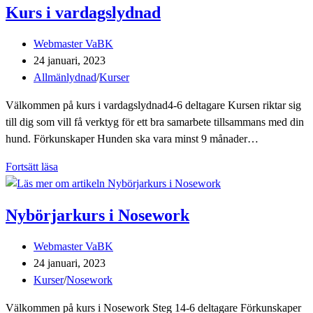
Kurs i vardagslydnad
Inläggsförfattare:
Webmaster VaBK
Inlägget
24 januari, 2023
publicerat:
Inläggskategori:
Allmänlydnad
/
Kurser
Välkommen på kurs i vardagslydnad4-6 deltagare Kursen riktar sig
till dig som vill få verktyg för ett bra samarbete tillsammans med din
hund. Förkunskaper Hunden ska vara minst 9 månader…
Kurs
Fortsätt läsa
i
vardagslydnad
Nybörjarkurs i Nosework
Inläggsförfattare:
Webmaster VaBK
Inlägget
24 januari, 2023
publicerat:
Inläggskategori:
Kurser
/
Nosework
Välkommen på kurs i Nosework Steg 14-6 deltagare Förkunskaper