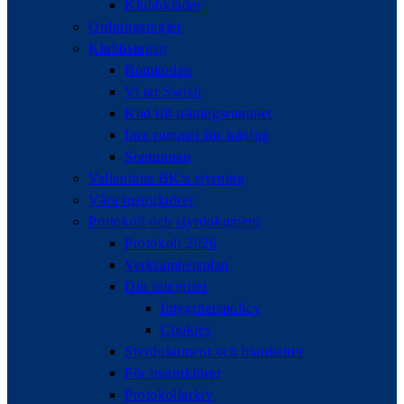
Klubbkläder
Ordningsregler
Klubbstugan
Bomkoden
Vi tar Swish
Kod till träningsrummet
Inre rummet för träning
Soptunnan
Vallentuna BK:s styrning
Våra instruktörer
Protokoll och styrdokument
Protokoll 2026
Verksamhetsplan
Din integritet
Integritetspolicy
Cookies
Styrdokument och blanketter
För instruktörer
Protokollarkiv