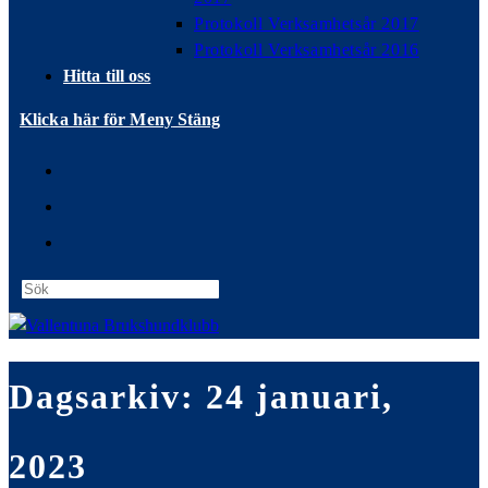
Protokoll Verksamhetsår 2017
Protokoll Verksamhetsår 2016
Hitta till oss
Klicka här för Meny
Stäng
Press
Escape
to
close
Dagsarkiv: 24 januari,
the
search
panel.
2023