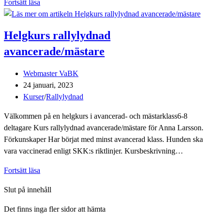
Helgkurs
Fortsätt läsa
rallylydnad
nybörjare/fortsättning
Helgkurs rallylydnad
avancerade/mästare
Inläggsförfattare:
Webmaster VaBK
Inlägget
24 januari, 2023
publicerat:
Inläggskategori:
Kurser
/
Rallylydnad
Välkommen på en helgkurs i avancerad- och mästarklass6-8
deltagare Kurs rallylydnad avancerade/mästare för Anna Larsson.
Förkunskaper Har börjat med minst avancerad klass. Hunden ska
vara vaccinerad enligt SKK:s riktlinjer. Kursbeskrivning…
Helgkurs
Fortsätt läsa
rallylydnad
Slut på innehåll
avancerade/mästare
Det finns inga fler sidor att hämta