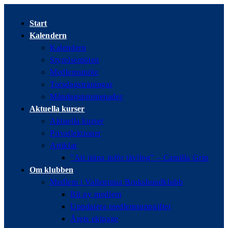
Hoppa
till
Start
innehållet
Kalendern
Kalendern
Styrelsemöten
Medlemsmöte
Torsdagsträningar
Måndagspromenader
Aktuella kurser
Aktuella kurser
Privatlektioner
Artiklar
”Att träna inför tävling” – Camilla Grip
Om klubben
Medlem i Vallentuna Brukshundklubb
Bli ny medlem
Uppdatera medlemsuppgifter
Årets ekipage