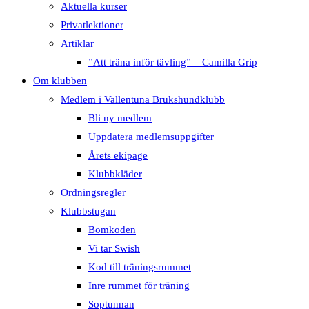
Aktuella kurser
Privatlektioner
Artiklar
”Att träna inför tävling” – Camilla Grip
Om klubben
Medlem i Vallentuna Brukshundklubb
Bli ny medlem
Uppdatera medlemsuppgifter
Årets ekipage
Klubbkläder
Ordningsregler
Klubbstugan
Bomkoden
Vi tar Swish
Kod till träningsrummet
Inre rummet för träning
Soptunnan