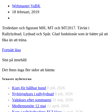
Inläggsförfattare:
Webmaster VaBK
Inlägget
18 februari, 2019
publicerat:
Inläggskategori:
Testledare och figurant MH, MT och MT2017. Tävlat i
Rallylydnad, Lydnad och Spår. Glad funktionär som är bättre på att
fika än att träna.
Mia
Fortsätt läsa
Enlin
Slut på innehåll
Det finns inga fler sidor att hämta
Senaste nyheterna
Kurs för hållbar hund
8 juli, 2026
Nybörjarkurs i rallylydnad
8 juli, 2026
Valpkurs efter sommaren
31 maj, 2026
Medlemsmöte 12 maj
12 april, 2026
Kurs i rallylydnadens FCI-klass
1 april, 2026