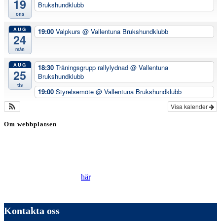
19
Brukshundklubb
ons
AUG
19:00
Valpkurs
@ Vallentuna Brukshundklubb
24
mån
AUG
18:30
Träningsgrupp rallylydnad
@ Vallentuna
25
Brukshundklubb
tis
19:00
Styrelsemöte
@ Vallentuna Brukshundklubb
Visa kalender
Om webbplatsen
Genom att besöka vår webbplats accepterar du att vi använder
cookies för att ständigt kunna förbättra din webbupplevelse.
Läs vår Integritetspolicy
här
.
Kontakta oss