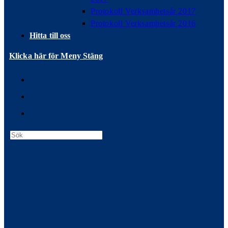
Protokoll Verksamhetsår 2017
Protokoll Verksamhetsår 2016
Hitta till oss
Klicka här för Meny
Stäng
Press
Escape
to
close
the
search
panel.