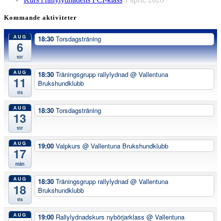
Kommande aktiviteter
AUG
18:30
Torsdagsträning
6
tor
AUG
18:30
Träningsgrupp rallylydnad
@ Vallentuna
11
Brukshundklubb
tis
AUG
18:30
Torsdagsträning
13
tor
AUG
19:00
Valpkurs
@ Vallentuna Brukshundklubb
17
mån
AUG
18:30
Träningsgrupp rallylydnad
@ Vallentuna
18
Brukshundklubb
tis
AUG
19:00
Rallylydnadskurs nybörjarklass
@ Vallentuna