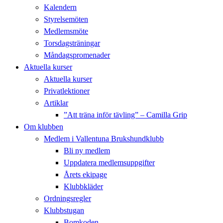
Kalendern
Styrelsemöten
Medlemsmöte
Torsdagsträningar
Måndagspromenader
Aktuella kurser
Aktuella kurser
Privatlektioner
Artiklar
”Att träna inför tävling” – Camilla Grip
Om klubben
Medlem i Vallentuna Brukshundklubb
Bli ny medlem
Uppdatera medlemsuppgifter
Årets ekipage
Klubbkläder
Ordningsregler
Klubbstugan
Bomkoden