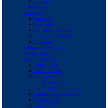
Klubbkläder
Ordningsregler
Klubbstugan
Bomkoden
Vi tar Swish
Kod till träningsrummet
Inre rummet för träning
Soptunnan
Vallentuna BK:s styrning
Våra instruktörer
Protokoll och styrdokument
Protokoll 2026
Verksamhetsplan
Din integritet
Integritetspolicy
Cookies
Styrdokument och blanketter
För instruktörer
Protokollarkiv