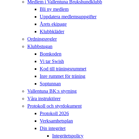
Medlem i Vallentuna Brukshundklubb
Bli ny medlem
Uppdatera medlemsuppgifter
Årets ekipage
Klubbkläder
Ordningsregler
Klubbstugan
Bomkoden
Vi tar Swish
Kod till träningsrummet
Inre rummet för träning
Soptunnan
Vallentuna BK:s styrning
Våra instruktörer
Protokoll och styrdokument
Protokoll 2026
Verksamhetsplan
Din integritet
Integritetspolicy