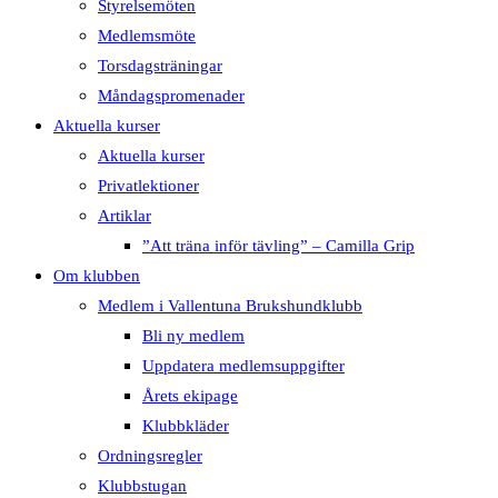
Styrelsemöten
Medlemsmöte
Torsdagsträningar
Måndagspromenader
Aktuella kurser
Aktuella kurser
Privatlektioner
Artiklar
”Att träna inför tävling” – Camilla Grip
Om klubben
Medlem i Vallentuna Brukshundklubb
Bli ny medlem
Uppdatera medlemsuppgifter
Årets ekipage
Klubbkläder
Ordningsregler
Klubbstugan