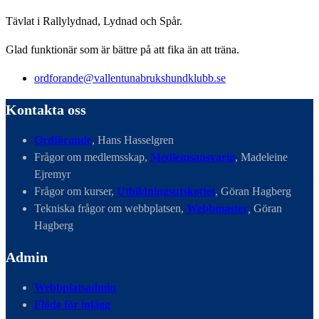
Tävlat i Rallylydnad, Lydnad och Spår.
Glad funktionär som är bättre på att fika än att träna.
ordforande@vallentunabrukshundklubb.se
Kontakta oss
Ordförande
, Hans Hasselgren
Frågor om medlemsskap,
Medlemsansvarig
, Madeleine
Ejremyr
Frågor om kurser,
Utbildningsutskottet
, Göran Hagberg
Tekniska frågor om webbplatsen,
Webbmaster
,
Göran
Hagberg
Admin
Webbplatsadmin
Flöde för inlägg