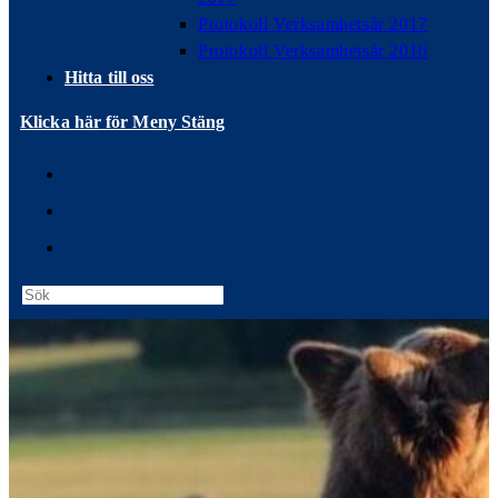
Protokoll Verksamhetsår 2017
Protokoll Verksamhetsår 2016
Hitta till oss
Klicka här för Meny
Stäng
Press
Escape
to
close
the
search
panel.