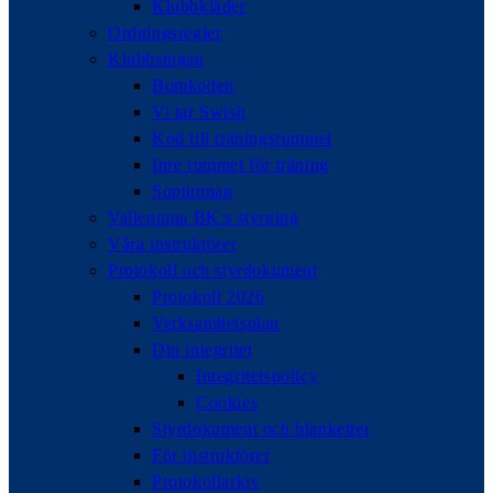
Klubbkläder
Ordningsregler
Klubbstugan
Bomkoden
Vi tar Swish
Kod till träningsrummet
Inre rummet för träning
Soptunnan
Vallentuna BK:s styrning
Våra instruktörer
Protokoll och styrdokument
Protokoll 2026
Verksamhetsplan
Din integritet
Integritetspolicy
Cookies
Styrdokument och blanketter
För instruktörer
Protokollarkiv