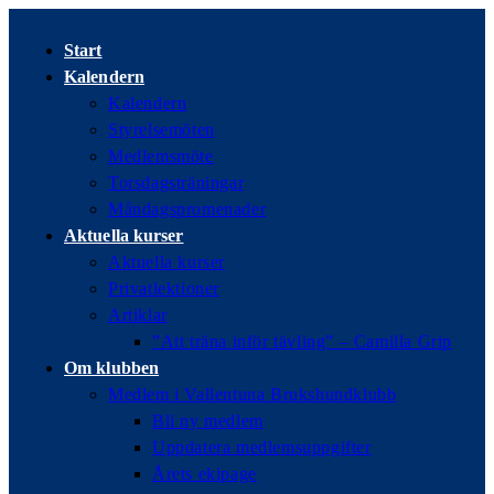
Hoppa
till
Start
innehållet
Kalendern
Kalendern
Styrelsemöten
Medlemsmöte
Torsdagsträningar
Måndagspromenader
Aktuella kurser
Aktuella kurser
Privatlektioner
Artiklar
”Att träna inför tävling” – Camilla Grip
Om klubben
Medlem i Vallentuna Brukshundklubb
Bli ny medlem
Uppdatera medlemsuppgifter
Årets ekipage