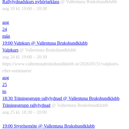
Rallylydnadskurs nybörjarklass
@ Vallentuna Brukshundklubb
aug 19 kl. 19:00 – 20:30
aug
24
mån
19:00
Valpkurs
@ Vallentuna Brukshundklubb
Valpkurs
@ Vallentuna Brukshundklubb
aug 24 kl. 19:00 – 20:30
https://www.vallentunabrukshundklubb.se/2026/05/31/valpkurs-
efter-sommaren/
aug
25
tis
18:30
Träningsgrupp rallylydnad
@ Vallentuna Brukshundklubb
Träningsgrupp rallylydnad
@ Vallentuna Brukshundklubb
aug 25 kl. 18:30 – 20:00
19:00
Styrelsemöte
@ Vallentuna Brukshundklubb