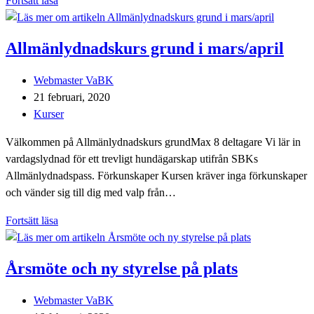
Fortsätt läsa
steg
II
Allmänlydnadskurs grund i mars/april
Inläggsförfattare:
Webmaster VaBK
Inlägget
21 februari, 2020
publicerat:
Inläggskategori:
Kurser
Välkommen på Allmänlydnadskurs grundMax 8 deltagare Vi lär in
vardagslydnad för ett trevligt hundägarskap utifrån SBKs
Allmänlydnadspass. Förkunskaper Kursen kräver inga förkunskaper
och vänder sig till dig med valp från…
Allmänlydnadskurs
Fortsätt läsa
grund
i
Årsmöte och ny styrelse på plats
mars/april
Inläggsförfattare:
Webmaster VaBK