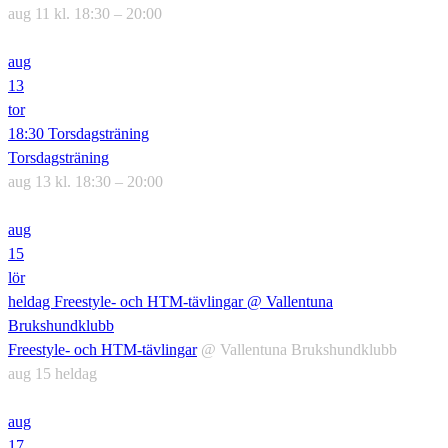
aug 11 kl. 18:30 – 20:00
aug
13
tor
18:30
Torsdagsträning
Torsdagsträning
aug 13 kl. 18:30 – 20:00
aug
15
lör
heldag
Freestyle- och HTM-tävlingar
@ Vallentuna
Brukshundklubb
Freestyle- och HTM-tävlingar
@ Vallentuna Brukshundklubb
aug 15
heldag
aug
17