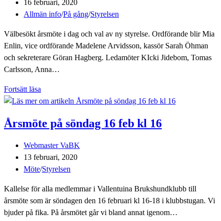
Inlägget
16 februari, 2020
publicerat:
Inläggskategori:
Allmän info
/
På gång
/
Styrelsen
Välbesökt årsmöte i dag och val av ny styrelse. Ordförande blir Mia
Enlin, vice ordförande Madelene Arvidsson, kassör Sarah Öhman
och sekreterare Göran Hagberg. Ledamöter KIcki Jidebom, Tomas
Carlsson, Anna…
Årsmöte
Fortsätt läsa
och
ny
Årsmöte på söndag 16 feb kl 16
styrelse
på
Inläggsförfattare:
Webmaster VaBK
plats
Inlägget
13 februari, 2020
publicerat:
Inläggskategori:
Möte
/
Styrelsen
Kallelse för alla medlemmar i Vallentuina Brukshundklubb till
årsmöte som är söndagen den 16 februari kl 16-18 i klubbstugan. Vi
bjuder på fika. På årsmötet går vi bland annat igenom…