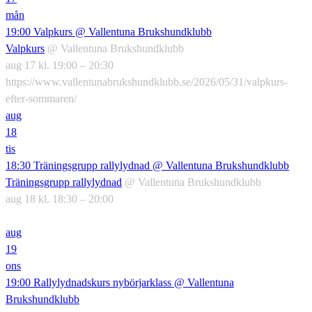
mån
19:00
Valpkurs
@ Vallentuna Brukshundklubb
Valpkurs
@ Vallentuna Brukshundklubb
aug 17 kl. 19:00 – 20:30
https://www.vallentunabrukshundklubb.se/2026/05/31/valpkurs-
efter-sommaren/
aug
18
tis
18:30
Träningsgrupp rallylydnad
@ Vallentuna Brukshundklubb
Träningsgrupp rallylydnad
@ Vallentuna Brukshundklubb
aug 18 kl. 18:30 – 20:00
aug
19
ons
19:00
Rallylydnadskurs nybörjarklass
@ Vallentuna
Brukshundklubb