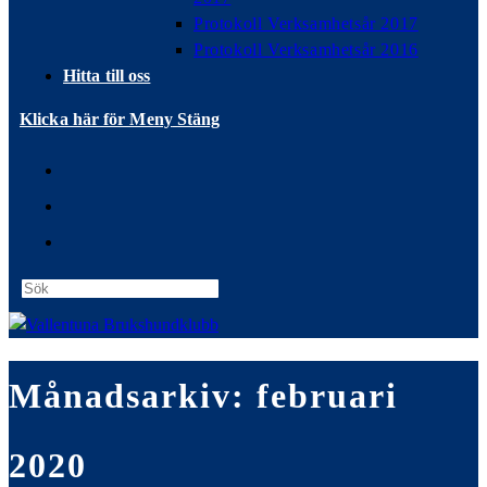
Protokoll Verksamhetsår 2017
Protokoll Verksamhetsår 2016
Hitta till oss
Klicka här för Meny
Stäng
Press
Escape
to
close
Månadsarkiv: februari
the
search
panel.
2020