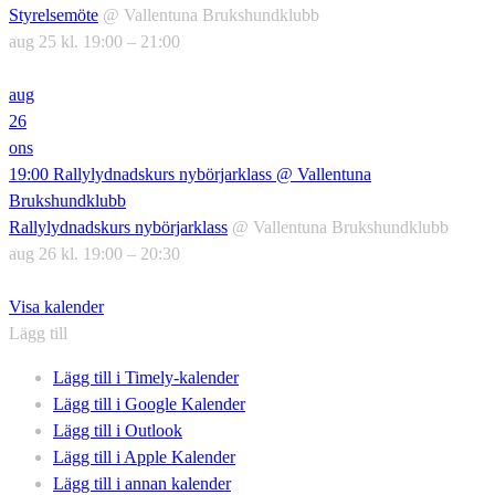
Styrelsemöte
@ Vallentuna Brukshundklubb
aug 25 kl. 19:00 – 21:00
aug
26
ons
19:00
Rallylydnadskurs nybörjarklass
@ Vallentuna
Brukshundklubb
Rallylydnadskurs nybörjarklass
@ Vallentuna Brukshundklubb
aug 26 kl. 19:00 – 20:30
Visa kalender
Lägg till
Lägg till i Timely-kalender
Lägg till i Google Kalender
Lägg till i Outlook
Lägg till i Apple Kalender
Lägg till i annan kalender