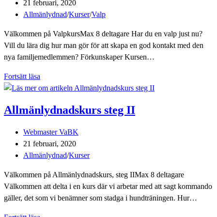
Inlägget
21 februari, 2020
publicerat:
Inläggskategori:
Allmänlydnad
/
Kurser
/
Valp
Välkommen på ValpkursMax 8 deltagare Har du en valp just nu?
Vill du lära dig hur man gör för att skapa en god kontakt med den
nya familjemedlemmen? Förkunskaper Kursen…
Välkommen
Fortsätt läsa
på
Valpkurs
Allmänlydnadskurs steg II
i
mars/april
Inläggsförfattare:
Webmaster VaBK
Inlägget
21 februari, 2020
publicerat:
Inläggskategori:
Allmänlydnad
/
Kurser
Välkommen på Allmänlydnadskurs, steg IIMax 8 deltagare
Välkommen att delta i en kurs där vi arbetar med att sagt kommando
gäller, det som vi benämner som stadga i hundträningen. Hur…
Allmänlydnadskurs