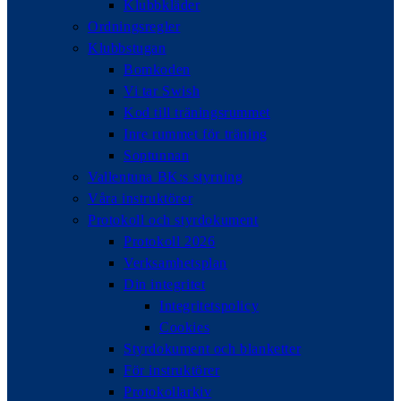
Klubbkläder
Ordningsregler
Klubbstugan
Bomkoden
Vi tar Swish
Kod till träningsrummet
Inre rummet för träning
Soptunnan
Vallentuna BK:s styrning
Våra instruktörer
Protokoll och styrdokument
Protokoll 2026
Verksamhetsplan
Din integritet
Integritetspolicy
Cookies
Styrdokument och blanketter
För instruktörer
Protokollarkiv