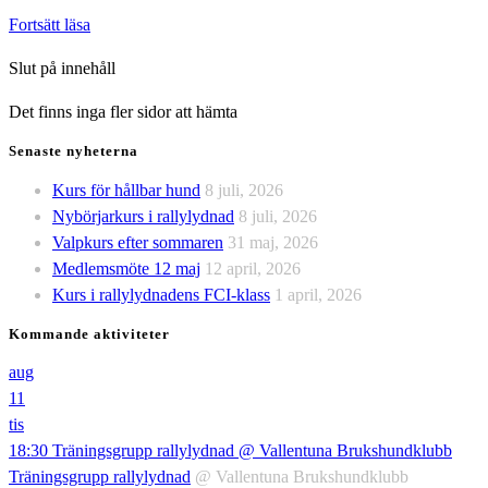
Årsmöte
Fortsätt läsa
på
Slut på innehåll
söndag
16
Det finns inga fler sidor att hämta
feb
Senaste nyheterna
kl
16
Kurs för hållbar hund
8 juli, 2026
Nybörjarkurs i rallylydnad
8 juli, 2026
Valpkurs efter sommaren
31 maj, 2026
Medlemsmöte 12 maj
12 april, 2026
Kurs i rallylydnadens FCI-klass
1 april, 2026
Kommande aktiviteter
aug
11
tis
18:30
Träningsgrupp rallylydnad
@ Vallentuna Brukshundklubb
Träningsgrupp rallylydnad
@ Vallentuna Brukshundklubb