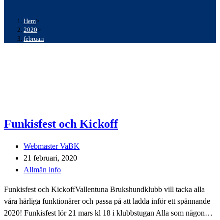
Hem
>
2020
>
februari
Funkisfest och Kickoff
Inläggsförfattare:
Webmaster VaBK
Inlägget
21 februari, 2020
publicerat:
Inläggskategori:
Allmän info
Funkisfest och KickoffVallentuna Brukshundklubb vill tacka alla
våra härliga funktionärer och passa på att ladda inför ett spännande
2020! Funkisfest lör 21 mars kl 18 i klubbstugan Alla som någon…