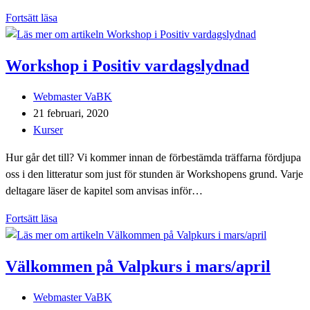
Funkisfest
Fortsätt läsa
och
Kickoff
Workshop i Positiv vardagslydnad
Inläggsförfattare:
Webmaster VaBK
Inlägget
21 februari, 2020
publicerat:
Inläggskategori:
Kurser
Hur går det till? Vi kommer innan de förbestämda träffarna fördjupa
oss i den litteratur som just för stunden är Workshopens grund. Varje
deltagare läser de kapitel som anvisas inför…
Workshop
Fortsätt läsa
i
Positiv
Välkommen på Valpkurs i mars/april
vardagslydnad
Inläggsförfattare:
Webmaster VaBK