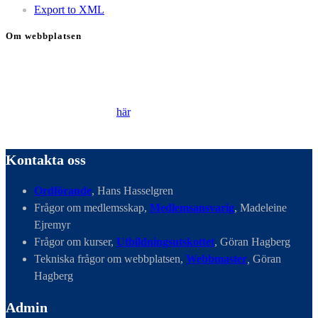
Export to XML
Om webbplatsen
Genom att besöka vår webbplats accepterar du att vi använder
cookies för att ständigt kunna förbättra din webbupplevelse.
Läs vår Integritetspolicy
här
.
Kontakta oss
Ordförande
, Hans Hasselgren
Frågor om medlemsskap,
Medlemsansvarig
, Madeleine
Ejremyr
Frågor om kurser,
Utbildningsutskottet
, Göran Hagberg
Tekniska frågor om webbplatsen,
Webbmaster
,
Göran
Hagberg
Admin