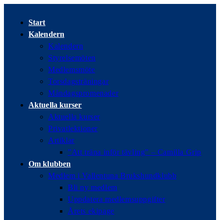
Hoppa
till
Start
innehållet
Kalendern
Kalendern
Styrelsemöten
Medlemsmöte
Torsdagsträningar
Måndagspromenader
Aktuella kurser
Aktuella kurser
Privatlektioner
Artiklar
”Att träna inför tävling” – Camilla Grip
Om klubben
Medlem i Vallentuna Brukshundklubb
Bli ny medlem
Uppdatera medlemsuppgifter
Årets ekipage