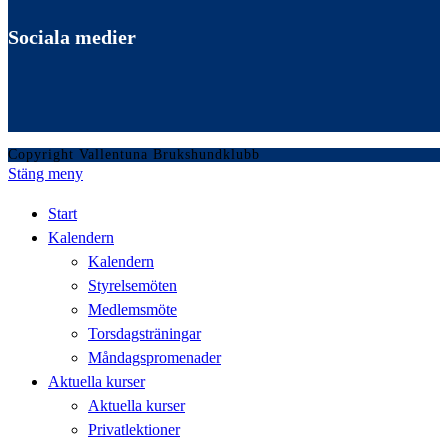
Sociala medier
Copyright Vallentuna Brukshundklubb
Stäng meny
Start
Kalendern
Kalendern
Styrelsemöten
Medlemsmöte
Torsdagsträningar
Måndagspromenader
Aktuella kurser
Aktuella kurser
Privatlektioner