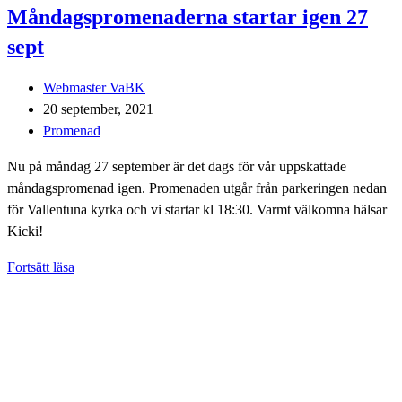
Måndagspromenaderna startar igen 27
sept
Inläggsförfattare:
Webmaster VaBK
Inlägget
20 september, 2021
publicerat:
Inläggskategori:
Promenad
Nu på måndag 27 september är det dags för vår uppskattade
måndagspromenad igen. Promenaden utgår från parkeringen nedan
för Vallentuna kyrka och vi startar kl 18:30. Varmt välkomna hälsar
Kicki!
Måndagspromenaderna
Fortsätt läsa
startar
igen
27
sept