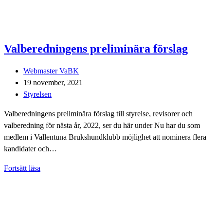
Valberedningens preliminära förslag
Inläggsförfattare:
Webmaster VaBK
Inlägget
19 november, 2021
publicerat:
Inläggskategori:
Styrelsen
Valberedningens preliminära förslag till styrelse, revisorer och
valberedning för nästa år, 2022, ser du här under Nu har du som
medlem i Vallentuna Brukshundklubb möjlighet att nominera flera
kandidater och…
Valberedningens
Fortsätt läsa
preliminära
förslag