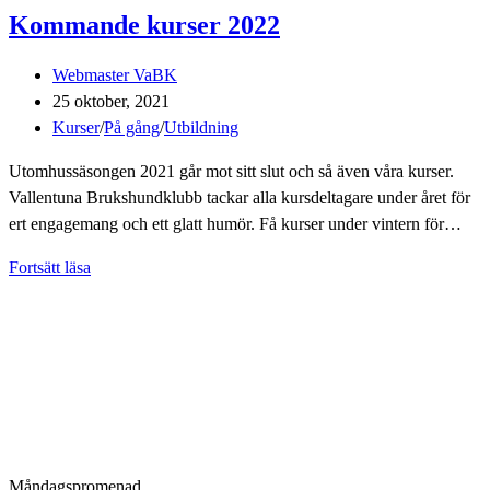
Kommande kurser 2022
Inläggsförfattare:
Webmaster VaBK
Inlägget
25 oktober, 2021
publicerat:
Inläggskategori:
Kurser
/
På gång
/
Utbildning
Utomhussäsongen 2021 går mot sitt slut och så även våra kurser.
Vallentuna Brukshundklubb tackar alla kursdeltagare under året för
ert engagemang och ett glatt humör. Få kurser under vintern för…
Kommande
Fortsätt läsa
kurser
2022
Måndagspromenad