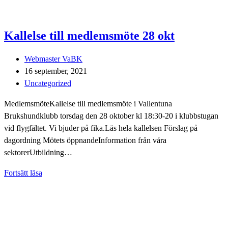
Kallelse till medlemsmöte 28 okt
Inläggsförfattare:
Webmaster VaBK
Inlägget
16 september, 2021
publicerat:
Inläggskategori:
Uncategorized
MedlemsmöteKallelse till medlemsmöte i Vallentuna
Brukshundklubb torsdag den 28 oktober kl 18:30-20 i klubbstugan
vid flygfältet. Vi bjuder på fika.Läs hela kallelsen Förslag på
dagordning Mötets öppnandeInformation från våra
sektorerUtbildning…
Kallelse
Fortsätt läsa
till
medlemsmöte
28
okt