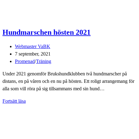
Hundmarschen hösten 2021
Inläggsförfattare:
Webmaster VaBK
Inlägget
7 september, 2021
publicerat:
Inläggskategori:
Promenad
/
Träning
Under 2021 genomför Brukshundklubben två hundmarscher på
distans, en på våren och en nu på hösten. Ett roligt arrangemang för
alla som vill röra på sig tillsammans med sin hund…
Hundmarschen
Fortsätt läsa
hösten
2021