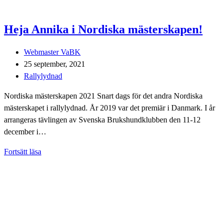
Heja Annika i Nordiska mästerskapen!
Inläggsförfattare:
Webmaster VaBK
Inlägget
25 september, 2021
publicerat:
Inläggskategori:
Rallylydnad
Nordiska mästerskapen 2021 Snart dags för det andra Nordiska
mästerskapet i rallylydnad. År 2019 var det premiär i Danmark. I år
arrangeras tävlingen av Svenska Brukshundklubben den 11-12
december i…
Heja
Fortsätt läsa
Annika
i
Nordiska
mästerskapen!