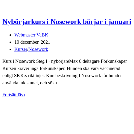
Nybörjarkurs i Nosework börjar i januari
Inläggsförfattare:
Webmaster VaBK
Inlägget
10 december, 2021
publicerat:
Inläggskategori:
Kurser
/
Nosework
Kurs i Nosework Steg I - nybörjareMax 6 deltagare Förkunskaper
Kursen kräver inga förkunskaper. Hunden ska vara vaccinerad
enligt SKK:s riktlinjer. Kursbeskrivning I Nosework får hunden
använda luktsinnet, och söka…
Nybörjarkurs
Fortsätt läsa
i
Nosework
börjar
i
januari