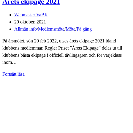
Årets ekipage 2021
Inläggsförfattare:
Webmaster VaBK
Inlägget
29 oktober, 2021
publicerat:
Inläggskategori:
Allmän info
/
Medlemsmöte
/
Möte
/
På gång
På årsmötet, sön 20 feb 2022, utses årets ekipage 2021 bland
klubbens medlemmar. Regler Priset ”Årets Ekipage” delas ut till
klubbens bästa ekipage i officiell tävlingsgren och för varjeklass
inom…
Årets
Fortsätt läsa
ekipage
2021