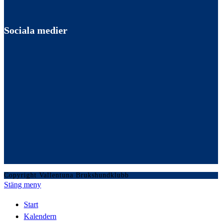
Sociala medier
Copyright Vallentuna Brukshundklubb
Stäng meny
Start
Kalendern