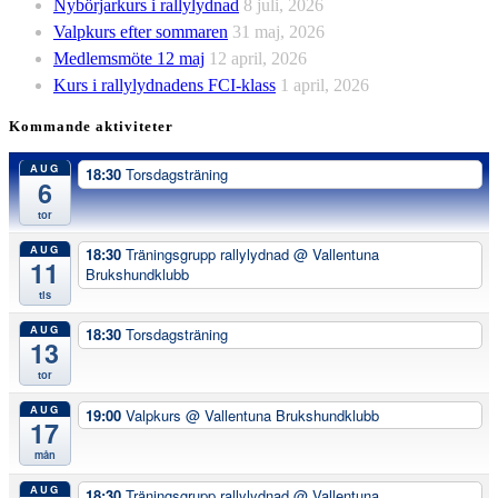
Nybörjarkurs i rallylydnad
8 juli, 2026
Valpkurs efter sommaren
31 maj, 2026
Medlemsmöte 12 maj
12 april, 2026
Kurs i rallylydnadens FCI-klass
1 april, 2026
Kommande aktiviteter
AUG
18:30
Torsdagsträning
6
tor
AUG
18:30
Träningsgrupp rallylydnad
@ Vallentuna
11
Brukshundklubb
tis
AUG
18:30
Torsdagsträning
13
tor
AUG
19:00
Valpkurs
@ Vallentuna Brukshundklubb
17
mån
AUG
18:30
Träningsgrupp rallylydnad
@ Vallentuna