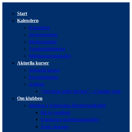
Hoppa
till
Start
innehållet
Kalendern
Kalendern
Styrelsemöten
Medlemsmöte
Torsdagsträningar
Måndagspromenader
Aktuella kurser
Aktuella kurser
Privatlektioner
Artiklar
”Att träna inför tävling” – Camilla Grip
Om klubben
Medlem i Vallentuna Brukshundklubb
Bli ny medlem
Uppdatera medlemsuppgifter
Årets ekipage