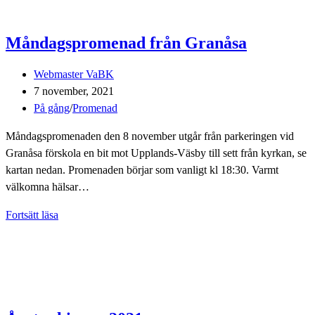
Måndagspromenad från Granåsa
Inläggsförfattare:
Webmaster VaBK
Inlägget
7 november, 2021
publicerat:
Inläggskategori:
På gång
/
Promenad
Måndagspromenaden den 8 november utgår från parkeringen vid
Granåsa förskola en bit mot Upplands-Väsby till sett från kyrkan, se
kartan nedan. Promenaden börjar som vanligt kl 18:30. Varmt
välkomna hälsar…
Måndagspromenad
Fortsätt läsa
från
Granåsa