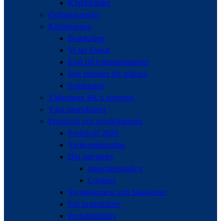
Klubbkläder
Ordningsregler
Klubbstugan
Bomkoden
Vi tar Swish
Kod till träningsrummet
Inre rummet för träning
Soptunnan
Vallentuna BK:s styrning
Våra instruktörer
Protokoll och styrdokument
Protokoll 2026
Verksamhetsplan
Din integritet
Integritetspolicy
Cookies
Styrdokument och blanketter
För instruktörer
Protokollarkiv