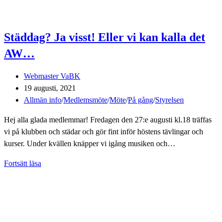
Städdag? Ja visst! Eller vi kan kalla det
AW…
Inläggsförfattare:
Webmaster VaBK
Inlägget
19 augusti, 2021
publicerat:
Inläggskategori:
Allmän info
/
Medlemsmöte
/
Möte
/
På gång
/
Styrelsen
Hej alla glada medlemmar! Fredagen den 27:e augusti kl.18 träffas
vi på klubben och städar och gör fint inför höstens tävlingar och
kurser. Under kvällen knäpper vi igång musiken och…
Städdag?
Fortsätt läsa
Ja
visst!
Eller
vi