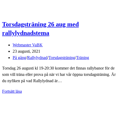
Torsdagsträning 26 aug med
rallylydnadstema
Inläggsförfattare:
Webmaster VaBK
Inlägget
23 augusti, 2021
publicerat:
Inläggskategori:
På gång
/
Rallylydnad
/
Torsdagsträning
/
Träning
Torsdag 26 augusti kl 19-20:30 kommer det finnas rallybanor för de
som vill träna eller prova på när vi har vår öppna torsdagsträning. Är
du nyfiken på vad Rallylydnad är…
Torsdagsträning
Fortsätt läsa
26
aug
med
rallylydnadstema