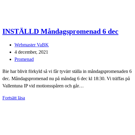
INSTÄLLD Måndagspromenad 6 dec
Inläggsförfattare:
Webmaster VaBK
Inlägget
4 december, 2021
publicerat:
Inläggskategori:
Promenad
Bie har blivit förkyld så vi får tyvärr ställa in måndagspromenaden 6
dec. Måndagspromenad nu på måndag 6 dec kl 18:30. Vi träffas på
Vallentuna IP vid motionsspåren och går…
INSTÄLLD
Fortsätt läsa
Måndagspromenad
6
dec