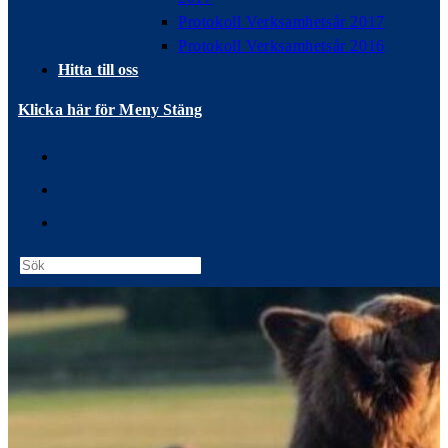
Protokoll Verksamhetsår 2017
Protokoll Verksamhetsår 2016
Hitta till oss
Klicka här för Meny
Stäng
Press
Escape
to
close
the
search
panel.