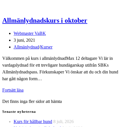
Allmänlydnadskurs i oktober
Inläggsförfattare:
Webmaster VaBK
Inlägget
3 juni, 2021
publicerat:
Inläggskategori:
Allmänlydnad
/
Kurser
Välkommen på kurs i allmänlydnadMax 12 deltagare Vi lär in
vardagslydnad för ett trevligare hundägarskap utifrån SBKs
Allmänlydnadspass. Förkunskaper Vi önskar att du och din hund
har gått någon form…
Allmänlydnadskurs
Fortsätt läsa
i
Det finns inga fler sidor att hämta
oktober
Senaste nyheterna
Kurs för hållbar hund
8 juli, 2026