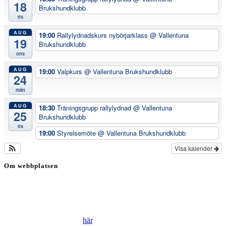
18
Brukshundklubb
tis
AUG
19:00
Rallylydnadskurs nybörjarklass
@ Vallentuna
19
Brukshundklubb
ons
AUG
19:00
Valpkurs
@ Vallentuna Brukshundklubb
24
mån
AUG
18:30
Träningsgrupp rallylydnad
@ Vallentuna
25
Brukshundklubb
tis
19:00
Styrelsemöte
@ Vallentuna Brukshundklubb
Visa kalender
Om webbplatsen
Genom att besöka vår webbplats accepterar du att vi använder
cookies för att ständigt kunna förbättra din webbupplevelse.
Läs vår Integritetspolicy
här
.