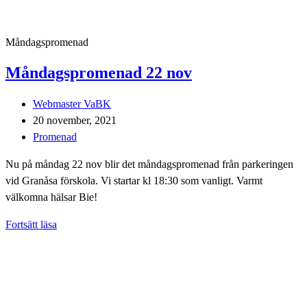
Måndagspromenad
Måndagspromenad 22 nov
Inläggsförfattare:
Webmaster VaBK
Inlägget
20 november, 2021
publicerat:
Inläggskategori:
Promenad
Nu på måndag 22 nov blir det måndagspromenad från parkeringen
vid Granåsa förskola. Vi startar kl 18:30 som vanligt. Varmt
välkomna hälsar Bie!
Måndagspromenad
Fortsätt läsa
22
nov