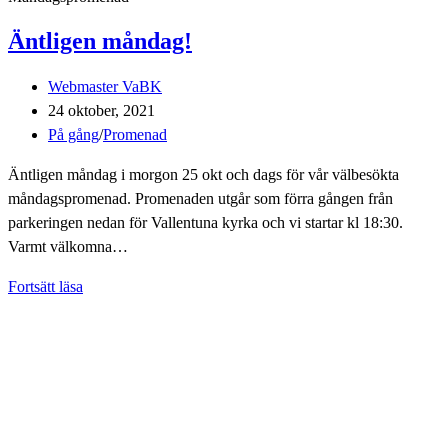
Äntligen måndag!
Inläggsförfattare:
Webmaster VaBK
Inlägget
24 oktober, 2021
publicerat:
Inläggskategori:
På gång
/
Promenad
Äntligen måndag i morgon 25 okt och dags för vår välbesökta
måndagspromenad. Promenaden utgår som förra gången från
parkeringen nedan för Vallentuna kyrka och vi startar kl 18:30.
Varmt välkomna…
Äntligen
Fortsätt läsa
måndag!