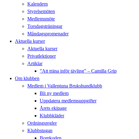
Kalendern
Styrelsemöten
Medlemsmöte
Torsdagsträningar
Måndagspromenader
Aktuella kurser
Aktuella kurser
Privatlektioner
Artiklar
”Att träna inför tävling” – Camilla Grip
Om klubben
Medlem i Vallentuna Brukshundklubb
Bli ny medlem
Uppdatera medlemsuppgifter
Årets ekipage
Klubbkläder
Ordningsregler
Klubbstugan
Bomkoden