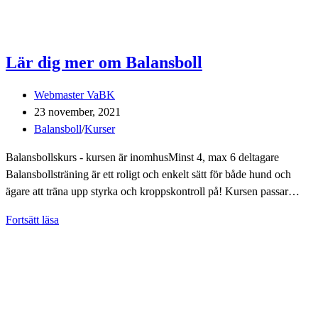
Lär dig mer om Balansboll
Inläggsförfattare:
Webmaster VaBK
Inlägget
23 november, 2021
publicerat:
Inläggskategori:
Balansboll
/
Kurser
Balansbollskurs - kursen är inomhusMinst 4, max 6 deltagare
Balansbollsträning är ett roligt och enkelt sätt för både hund och
ägare att träna upp styrka och kroppskontroll på! Kursen passar…
Lär
Fortsätt läsa
dig
mer
om
Balansboll