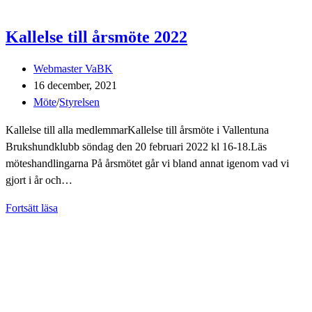
Kallelse till årsmöte 2022
Inläggsförfattare:
Webmaster VaBK
Inlägget
16 december, 2021
publicerat:
Inläggskategori:
Möte
/
Styrelsen
Kallelse till alla medlemmarKallelse till årsmöte i Vallentuna
Brukshundklubb söndag den 20 februari 2022 kl 16-18.Läs
möteshandlingarna På årsmötet går vi bland annat igenom vad vi
gjort i år och…
Kallelse
Fortsätt läsa
till
årsmöte
2022