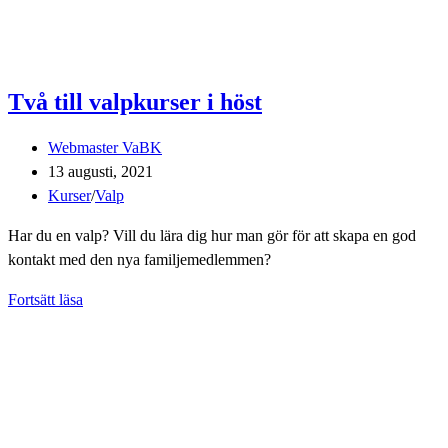
kan
kalla
det
AW…
Två till valpkurser i höst
Inläggsförfattare:
Webmaster VaBK
Inlägget
13 augusti, 2021
publicerat:
Inläggskategori:
Kurser
/
Valp
Har du en valp? Vill du lära dig hur man gör för att skapa en god
kontakt med den nya familjemedlemmen?
Två
Fortsätt läsa
till
valpkurser
i
höst