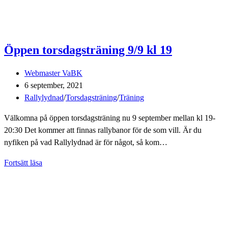
Öppen torsdagsträning 9/9 kl 19
Inläggsförfattare:
Webmaster VaBK
Inlägget
6 september, 2021
publicerat:
Inläggskategori:
Rallylydnad
/
Torsdagsträning
/
Träning
Välkomna på öppen torsdagsträning nu 9 september mellan kl 19-
20:30 Det kommer att finnas rallybanor för de som vill. Är du
nyfiken på vad Rallylydnad är för något, så kom…
Öppen
Fortsätt läsa
torsdagsträning
9/9
kl
19