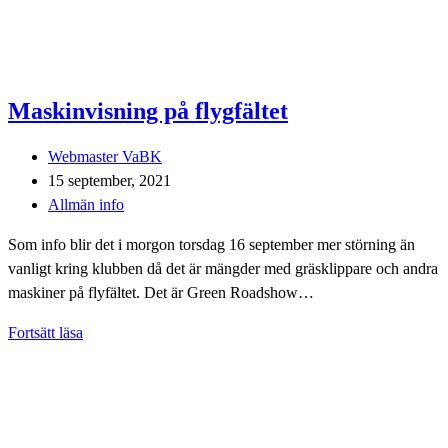
Maskinvisning på flygfältet
Inläggsförfattare:
Webmaster VaBK
Inlägget
15 september, 2021
publicerat:
Inläggskategori:
Allmän info
Som info blir det i morgon torsdag 16 september mer störning än
vanligt kring klubben då det är mängder med gräsklippare och andra
maskiner på flyfältet. Det är Green Roadshow…
Maskinvisning
Fortsätt läsa
på
flygfältet